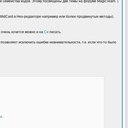
лые семейства кодов. Этому посвящены две темы на форуме MagicTeam:
1
WildCard в Hex-редакторе например или более продвинутые методы).
и очень хочется можно и на
Си
писать.
 позволяет исключить ошибки невнимательности, т.е. если что-то было
те.