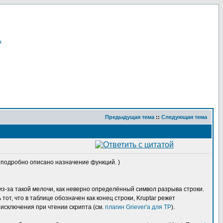
я
Предыдущая тема
::
Следующая тема
ам подробно описано назначение функций. )
из-за такой мелочи, как неверно определённый символ разрыва строки.
от, что в таблице обозначен как конец строки, Kruptar режет
 исключения при чтении скрипта (см.
плагин Griever'а для TP
).