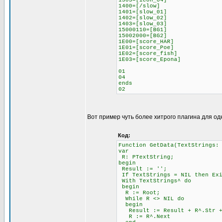
1303=[icon_04]
1400=[/slow]
1401=[slow_01]
1402=[slow_02]
1403=[slow_03]
15000110=[BG1]
15002000=[BG2]
1E00=[score_HAR]
1E01=[score_Poe]
1E02=[score_fish]
1E03=[score_Epona]
01
04
ends
02
Вот пример чуть более хитрого плагина для од
Код:
Function GetData(TextStrings:
var
R: PTextString;
begin
Result := '';
If TextStrings = NIL then Ex
With TextStrings^ do
begin
R := Root;
While R <> NIL do
begin
Result := Result + R^.Str + 
R := R^.Next