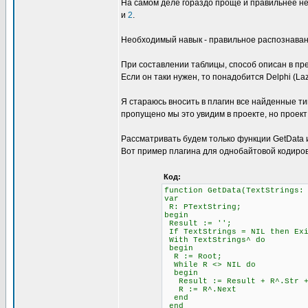
На самом деле гораздо проще и правильнее не
и
2
.
Необходимый навык - правильное распознавани
При составлении таблицы, способ описан в пре
Если он таки нужен, то понадобится Delphi (L
Я стараюсь вносить в плагин все найденные ти
пропущено мы это увидим в проекте, но проект
Рассматривать будем только функции GetData и 
Вот пример плагина для однобайтовой кодиров
Код:
function GetData(TextStrings:
var
R: PTextString;
begin
Result := '';
If TextStrings = NIL then Ex
With TextStrings^ do
begin
R := Root;
While R <> NIL do
begin
Result := Result + R^.Str + 
R := R^.Next
end
end