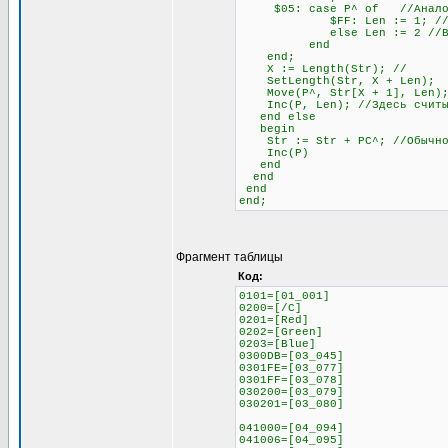
$05: case P^ of //Аналогич
$FF: Len := 1; //Если сле
else Len := 2 //В любо
end
end;
X := Length(Str); //
SetLength(Str, X + Len)
Move(P^, Str[X + 1], Len);
Inc(P, Len); //Здесь считыв
end else
begin
Str := Str + PC^; //Обычное 
Inc(P)
end
end
end
end;
Фрагмент таблицы
Код:
0101=[01_001]
0200=[/C]
0201=[Red]
0202=[Green]
0203=[Blue]
0300DB=[03_045]
0301FE=[03_077]
0301FF=[03_078]
030200=[03_079]
030201=[03_080]
041000=[04_094]
041006=[04_095]