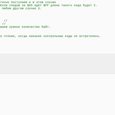
но поступаем и в этом случае
дом за $05 идёт $FF длина такого кода будет 2.
м другом случае 3.
; //
 //
аем нужное количество байт.
чтение, когда никакие контрольные коды не встретились.