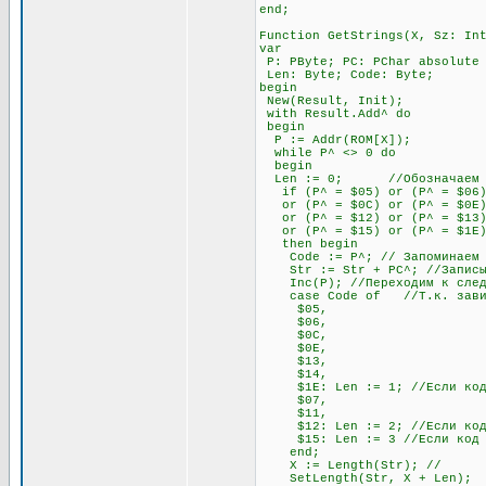
end;
Function GetStrings(X, Sz: In
var
P: PByte; PC: PChar absolute
Len: Byte; Code: Byte;
begin
New(Result, Init);
with Result.Add^ do
begin
P := Addr(ROM[X]);
while P^ <> 0 do
begin
Len := 0; //Обозначаем пере
if (P^ = $05) or (P^ = $06) o
or (P^ = $0C) or (P^ = $0E) o
or (P^ = $12) or (P^ = $13)
or (P^ = $15) or (P^ = $1E
then begin
Code := P^; // Запоминаем э
Str := Str + PC^; //Записыва
Inc(P); //Переходим к след
case Code of //Т.к. зависимо
$05,
$06,
$0C,
$0E,
$13,
$14,
$1E: Len := 1; //Если код на
$07,
$11,
$12: Len := 2; //Если код на
$15: Len := 3 //Если код нач
end;
X := Length(Str); //
SetLength(Str, X + Len)