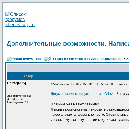
Дополнительные возможности. Написа
Список форумов shedevr.org.ru
->
У
Автор
Chime[RUS]
Добавлено: Пн Фев 15, 2016 11:15 pm
Заголовок со
Документация которую написал Griever
была дл
Зарегистрирован:
31.08.2014
Сообщения: 11
Плагины же бывают разными.
Я попытаюсь систематизировать разновидность 
Такое случается довольно часто. Специальные к
извлекаемую строку на этом коде и часть данн