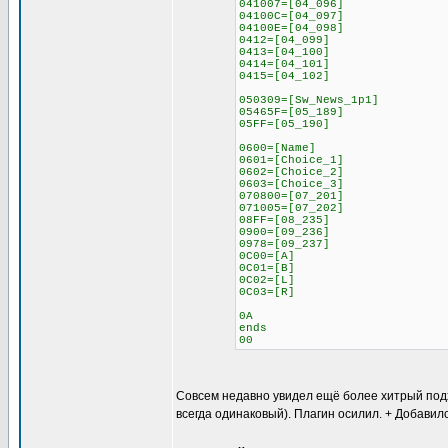
041007=[04_096]
04100C=[04_097]
04100E=[04_098]
0412=[04_099]
0413=[04_100]
0414=[04_101]
0415=[04_102]
050309=[Sw_News_1p1]
05465F=[05_189]
05FF=[05_190]
0600=[Name]
0601=[Choice_1]
0602=[Choice_2]
0603=[Choice_3]
070800=[07_201]
071005=[07_202]
08FF=[08_235]
0900=[09_236]
0978=[09_237]
0C00=[A]
0C01=[B]
0C02=[L]
0C03=[R]
0A
ends
00
Совсем недавно увидел ещё более хитрый подход
всегда одинаковый). Плагин осилил. + Добавил