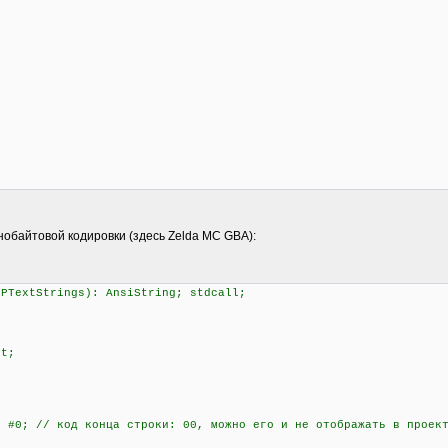
нобайтовой кодировки (здесь Zelda MC GBA):
 PTextStrings): AnsiString; stdcall;
it;
#0; // код конца строки: 00, можно его и не отображать в проек