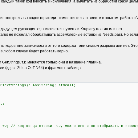
 каждый такой код вносить в исключения, а вычитать из обработки сразу це
е контрольных кодов (приходит самостоятельно вместе с опытом: работа с 
дыдущем руководстве, выясняется нужен ли Kruptar'у плагин или нет.
azarus не пожелал обрабатывать ассемблерные вставки из Needs.pas). Но есл
пы кодов, вне зависимости от того содержат они символ разрыва или нет. Это
 в любом случае будет работать верно.
GetStrings, т.к. меняются только они и название плагина.
ки (здесь Zelda OoT N64) и фрагмент таблицы:
 PTextStrings): AnsiString; stdcall;
it;
#2; // код конца строки: 02, можно его и не отображать в проек