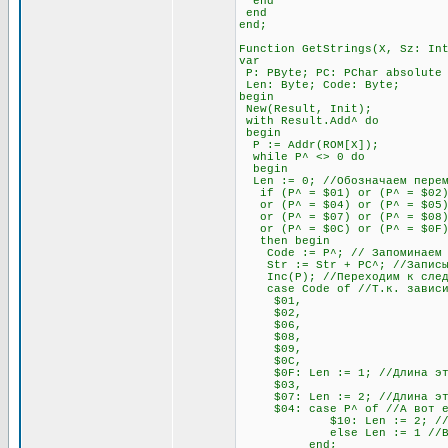
end
end
end;
Function GetStrings(X, Sz: In
var
P: PByte; PC: PChar absolute
Len: Byte; Code: Byte;
begin
New(Result, Init);
with Result.Add^ do
begin
P := Addr(ROM[X]);
while P^ <> 0 do
begin
Len := 0; //Обозначаем переме
if (P^ = $01) or (P^ = $02) 
or (P^ = $04) or (P^ = $05) o
or (P^ = $07) or (P^ = $08)
or (P^ = $0C) or (P^ = $0F
then begin
Code := P^; // Запоминаем п
Str := Str + PC^; //Записыв
Inc(P); //Переходим к след
case Code of //Т.к. зависимо
$01,
$02,
$06,
$08,
$09,
$0C,
$0F: Len := 1; //Длина этих
$03,
$07: Len := 2; //Длина этих
$04: case P^ of //А вот если
$10: Len := 2; //Если сле
else Len := 1 //В любо
end;