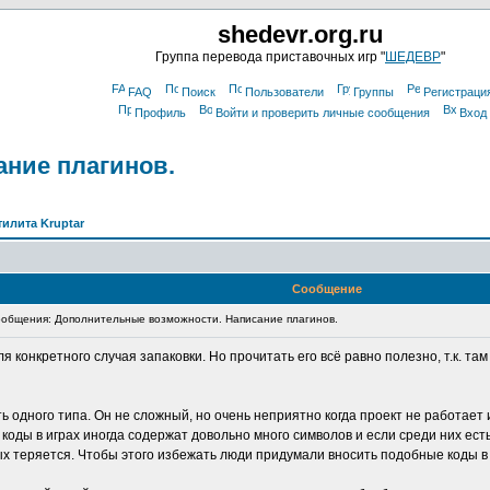
shedevr.org.ru
Группа перевода приставочных игр "
ШЕДЕВР
"
FAQ
Поиск
Пользователи
Группы
Регистраци
Профиль
Войти и проверить личные сообщения
Вход
ние плагинов.
тилита Kruptar
Сообщение
общения: Дополнительные возможности. Написание плагинов.
я конкретного случая запаковки. Но прочитать его всё равно полезно, т.к. т
одного типа. Он не сложный, но очень неприятно когда проект не работает 
оды в играх иногда содержат довольно много символов и если среди них есть т
ых теряется. Чтобы этого избежать люди придумали вносить подобные коды в