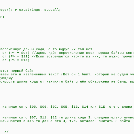
teger): PTextStrings; stdcall;
 P;
менную длины кода, а то вдруг их там нет.
r (P^ = $07) //Здесь идёт перечисление всех первых байтов конт
r (P^ = $11) //Если встречается кто-то из них, то нужно прочит
 or (P^ = $14)
)
тот первый байт
ем его в извлечённый текст (Вот он 1 байт, который не будем уч
ующему
сть длины кода от каких-то байт в нём обнаружена не была, пр
чинается с $05, $06, $0C, $0E, $13, $14 или $1E то его длина 2
чинается с $07, $11, $12 то длина кода 3, следовательно нужно
инается с $15 то длина его 4, т.е. осталось считать 3 байта.
; //