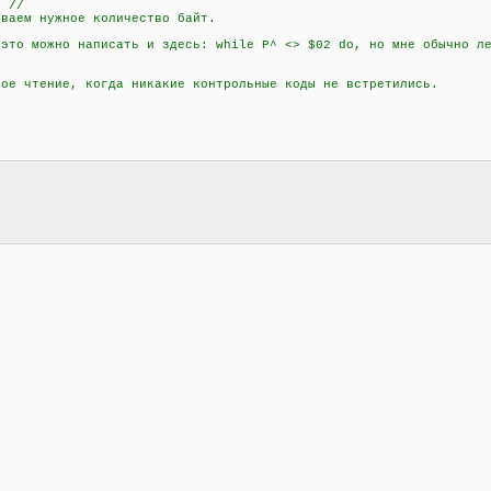
 //
аем нужное количество байт.
о можно написать и здесь: while P^ <> $02 do, но мне обычно ле
 чтение, когда никакие контрольные коды не встретились.