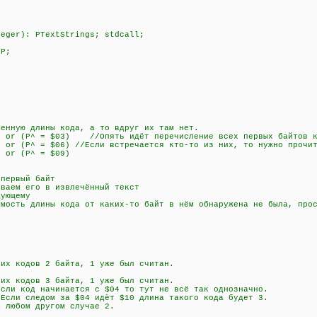
teger): PTextStrings; stdcall;
 P;
нную длины кода, а то вдруг их там нет.
or (P^ = $03) //Опять идёт перечисление всех первых байтов к
r (P^ = $06) //Если встречается кто-то из них, то нужно прочит
 or (P^ = $09)
)
ервый байт
аем его в извлечённый текст
ующему
сть длины кода от каких-то байт в нём обнаружена не была, прос
 кодов 2 байта, 1 уже был считан.
 кодов 3 байта, 1 уже был считан.
 код начинается с $04 то тут не всё так однозначно.
дом за $04 идёт $10 длина такого кода будет 3.
м другом случае 2.