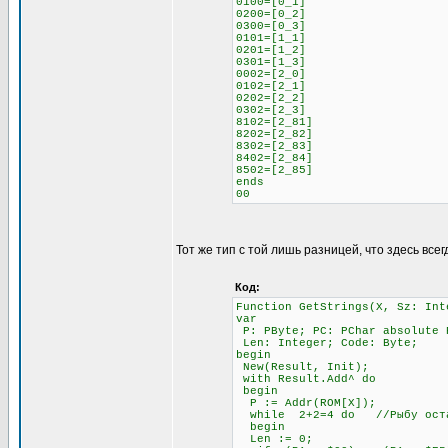
0100=[0_1]
0200=[0_2]
0300=[0_3]
0101=[1_1]
0201=[1_2]
0301=[1_3]
0002=[2_0]
0102=[2_1]
0202=[2_2]
0302=[2_3]
8102=[2_81]
8202=[2_82]
8302=[2_83]
8402=[2_84]
8502=[2_85]
ends
00
Тот же тип с той лишь разницей, что здесь всег
Код:
Function GetStrings(X, Sz: Int
var
P: PByte; PC: PChar absolute 
Len: Integer; Code: Byte;
begin
New(Result, Init);
with Result.Add^ do
begin
P := Addr(ROM[X]);
while 2+2=4 do //Рыбу остав
begin
Len := 0;