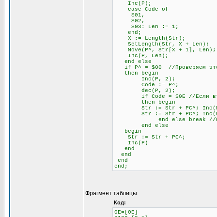
Inc(P);
case Code of
$01,
$02,
$03: Len := 1;
end;
X := Length(Str);
SetLength(Str, X + Len);
Move(P^, Str[X + 1], Len);
Inc(P, Len);
end else
if P^ = $00 //Проверяем это
then begin
Inc(P, 2);
Code := P^;
dec(P, 2);
if Code = $0E //Если второй
then begin
Str := Str + PC^; Inc(
Str := Str + PC^; Inc(
end else break //Если не
end else
begin
Str := Str + PC^;
Inc(P)
end
end
end
end;
Фрагмент таблицы
Код:
0E=[0E]