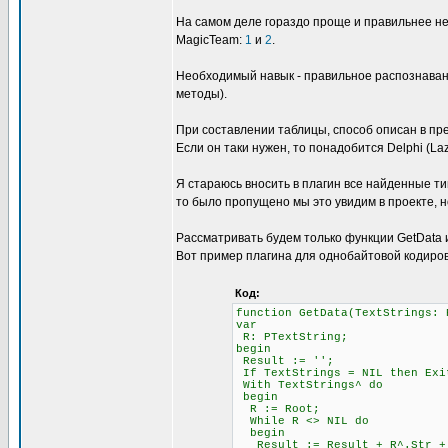
На самом деле гораздо проще и правильнее не
MagicTeam:
1
и
2
.
Необходимый навык - правильное распознавани
методы).
При составлении таблицы, способ описан в пре
Если он таки нужен, то понадобится Delphi (L
Я стараюсь вносить в плагин все найденные ти
то было пропущено мы это увидим в проекте, н
Рассматривать будем только функции GetData и 
Вот пример плагина для однобайтовой кодиров
Код:
function GetData(TextStrings: 
var
R: PTextString;
begin
Result := '';
If TextStrings = NIL then Exi
With TextStrings^ do
begin
R := Root;
While R <> NIL do
begin
Result := Result + R^.Str + #