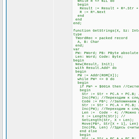
While R <> NIL do
begin
Result := Result + R^.Str + #
R := R^.Next
end
end
end;
function GetStrings(X, Sz: Int
type
TWordRec = packed record
A, B: Char
end;
var
PW: PWord; PB: PByte absolute
Len: Word; Code: Byte;
begin
New(Result, Init);
with Result.Add^ do
begin
PW := Addr(ROM[X]);
while PW^ <> 0 do
begin
if PW^ = $001A then //Система
begin
Str := Str + PC.A + PC.B; //
Inc(PW); //Переходим к след
Code := PB^; //Запоминаем раз
Str := Str + PC.A + PC.B; //
Inc(PW); //Переходим к след
Len := Code - 4; //Можно про
X := Length(Str); //
SetLength(Str, X + Len);
Move(PB^, Str[X + 1], Len)
Inc(PB, Len) //Здесь считыва
end else
begin
Str := Str + PC.A + PC.B; //О