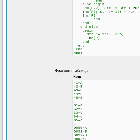
end;
else begin \\ 
Dec(P,2); Str := Str + 
Inc(P); Str := Str + PC^;
Inc(P)
end
end;
end else \\ Если н
begin
Str := Str + PC^;
Inc(P)
end
end
end
end;
Фрагмент таблицы
Код:
41=A
42=B
43=C
44=D
45=E
...
61=a
62=b
63=c
64=d
65=e
...
D090=А
D091=Б
D092=В
D093=Г