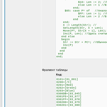
$10: Len := 2; //Если сле
else Len := 1 //В любо
end;
$05: case P^ of //Аналогич
$FF: Len := 1; //Если сле
else Len := 2 //В любо
end
end;
X := Length(Str); //
SetLength(Str, X + Len);
Move(P^, Str[X + 1], Len);
Inc(P, Len); //Здесь считыва
end else
begin
Str := Str + PC^; //Обычное 
Inc(P)
end
end
end
end;
Фрагмент таблицы
Код:
0101=[01_001]
0200=[/C]
0201=[Red]
0202=[Green]
0203=[Blue]
0300DB=[03_045]
0301FE=[03_077]
0301FF=[03_078]
030200=[03_079]
030201=[03_080]