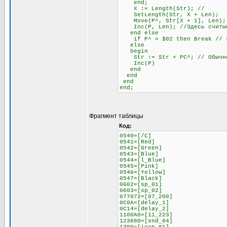
end;
X := Length(Str); //
SetLength(Str, X + Len);
Move(P^, Str[X + 1], Len);
Inc(P, Len); //Здесь считыва
end else
if P^ = $02 then Break // это
else
begin
Str := Str + PC^; // Обычное
Inc(P)
end
end
end
end;
Фрагмент таблицы
Код:
0540=[/C]
0541=[Red]
0542=[Green]
0543=[Blue]
0544=[l_Blue]
0545=[Pink]
0546=[Yellow]
0547=[Black]
0602=[sp_01]
0603=[sp_02]
077072=[07_200]
0C0A=[delay_1]
0C14=[delay_2]
1100A0=[11_223]
123880=[snd_04]