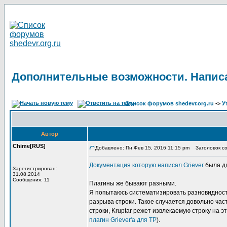
Дополнительные возможности. Написа
Список форумов shedevr.org.ru
->
У
Автор
Chime[RUS]
Добавлено: Пн Фев 15, 2016 11:15 pm
Заголовок со
Документация которую написал Griever
была дл
Зарегистрирован:
31.08.2014
Сообщения: 11
Плагины же бывают разными.
Я попытаюсь систематизировать разновидность
разрыва строки. Такое случается довольно част
строки, Kruptar режет извлекаемую строку на 
плагин Griever'а для TP
).