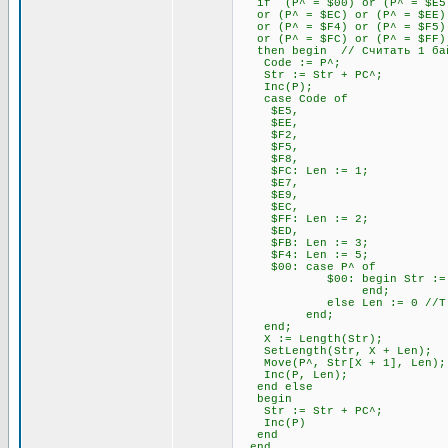
if (P^ = $00) or (P^ = $E5) 
or (P^ = $EC) or (P^ = $EE) 
or (P^ = $F4) or (P^ = $F5) 
or (P^ = $FC) or (P^ = $FF)
then begin // Считать 1 бай
Code := P^;
Str := Str + PC^;
Inc(P);
case Code of
$E5,
$EE,
$F2,
$F5,
$F8,
$FC: Len := 1;
$E7,
$E9,
$EC,
$FF: Len := 2;
$ED,
$FB: Len := 3;
$F4: Len := 5;
$00: case P^ of
$00: begin Str := Str + P
end;
else Len := 0 //Т.к. 00
end;
end;
X := Length(Str);
SetLength(Str, X + Len);
Move(P^, Str[X + 1], Len);
Inc(P, Len);
end else
begin
Str := Str + PC^;
Inc(P)
end
end