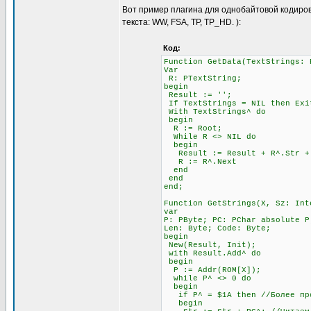
Вот пример плагина для однобайтовой кодиров
текста: WW, FSA, TP, TP_HD. ):
Код:
Function GetData(TextStrings: 
Var
R: PTextString;
begin
Result := '';
If TextStrings = NIL then Exi
With TextStrings^ do
begin
R := Root;
While R <> NIL do
begin
Result := Result + R^.Str + #
R := R^.Next
end
end
end;
Function GetStrings(X, Sz: Int
var
P: PByte; PC: PChar absolute P
Len: Byte; Code: Byte;
begin
New(Result, Init);
with Result.Add^ do
begin
P := Addr(ROM[X]);
while P^ <> 0 do
begin
if P^ = $1A then //Более прод
begin