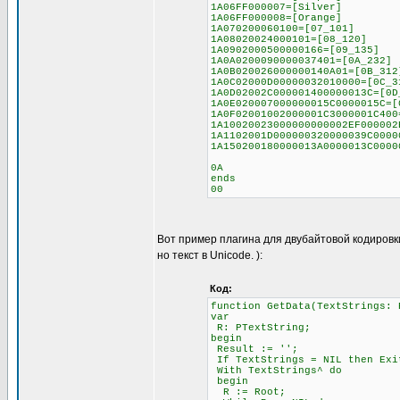
1A06FF000007=[Silver]
1A06FF000008=[Orange]
1A070200060100=[07_101]
1A08020024000101=[08_120]
1A0902000500000166=[09_135]
1A0A0200090000037401=[0A_232]
1A0B020026000000140A01=[0B_312
1A0C02000D00000032010000=[0C_3
1A0D02002C000001400000013C=[0D
1A0E020007000000015C0000015C=[
1A0F02001002000001C3000001C400
1A10020023000000000002EF000002
1A1102001D000000320000039C0000
1A150200180000013A0000013C0000
0A
ends
00
Вот пример плагина для двубайтовой кодировк
но текст в Unicode. ):
Код:
function GetData(TextStrings: 
var
R: PTextString;
begin
Result := '';
If TextStrings = NIL then Exi
With TextStrings^ do
begin
R := Root;