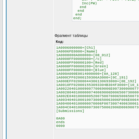
Inc(PW)
end
end
end
end;
Фрагмент таблицы
Код:
1A0006000000=[Ch1]
1A0006FE0000=[Name]
1A0008000A000000=[08_012]
1A0008FF00000000=[/c]
1A0008FF00000100=[Red]
1A0008FF00000200=[Green]
1A0008FF00000300=[Blue]
1A000A000E0014000000=[0A_128]
1A000CFF02000159306A3000=[0C_191]
1A000EFF02000044306130693000=[0E_192]
1A0010FF020001553093304B304F3000=[10_1
1A00220401000900770069006E007300000077
1A00280401000000740069006D006500730000
1A002E04010000005200750070006500650073
1A003404010001007300650063006F006E0064
1A0040040100000070006F0073007400630061
1A004C04010000007300750062006D00690073
[Submissions]
0A00
ends
0000