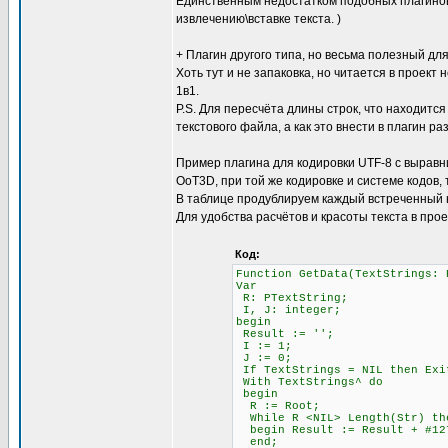
Единственным недостатком подобных плагинов 
извлечению\вставке текста. )
+ Плагин другого типа, но весьма полезный для
Хоть тут и не запаковка, но читается в проект 
1в1.
P.S. Для пересчёта длины строк, что находится
текстового файла, а как это внести в плагин ра
Пример плагина для кодировки UTF-8 с выравни
OoT3D, при той же кодировке и системе кодов,
В таблице продублируем каждый встреченный 
Для удобства расчётов и красоты текста в про
Код:
Function GetData(TextStrings: 
Var
R: PTextString;
I, J: integer;
begin
Result := '';
I := 1; \\ Счётчи
J := 0; \\ Счётч
If TextStrings = NIL then Exi
With TextStrings^ do
begin
R := Root;
While R <NIL> Length(Str)
begin Result := Result + #12
end;