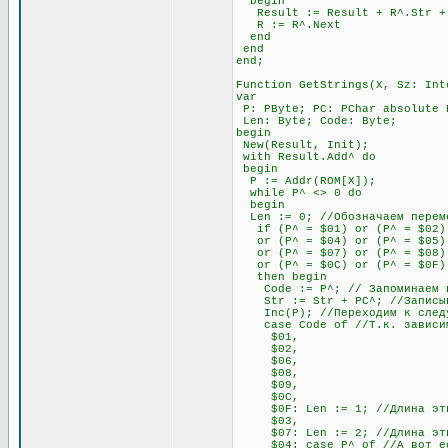
begin
Result := Result + R^.Str + #
R := R^.Next
end
end
end;
Function GetStrings(X, Sz: Int
var
P: PByte; PC: PChar absolute 
Len: Byte; Code: Byte;
begin
New(Result, Init);
with Result.Add^ do
begin
P := Addr(ROM[X]);
while P^ <> 0 do
begin
Len := 0; //Обозначаем переме
if (P^ = $01) or (P^ = $02) 
or (P^ = $04) or (P^ = $05) o
or (P^ = $07) or (P^ = $08) 
or (P^ = $0C) or (P^ = $0F)
then begin
Code := P^; // Запоминаем п
Str := Str + PC^; //Записыва
Inc(P); //Переходим к след
case Code of //Т.к. зависимос
$01,
$02,
$06,
$08,
$09,
$0C,
$0F: Len := 1; //Длина этих 
$03,
$07: Len := 2; //Длина этих 
$04: case P^ of //А вот если