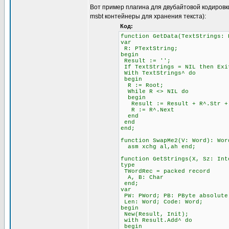
Вот пример плагина для двубайтовой кодировк
msbt контейнеры для хранения текста):
Код:
function GetData(TextStrings: 
var
R: PTextString;
begin
Result := '';
If TextStrings = NIL then Exi
With TextStrings^ do
begin
R := Root;
While R <> NIL do
begin
Result := Result + R^.Str + 
R := R^.Next
end
end
end;
function SwapMe2(V: Word): Wor
asm xchg al,ah end;
function GetStrings(X, Sz: Int
type
TWordRec = packed record
A, B: Char
end;
var
PW: PWord; PB: PByte absolute
Len: Word; Code: Word;
begin
New(Result, Init);
with Result.Add^ do
begin