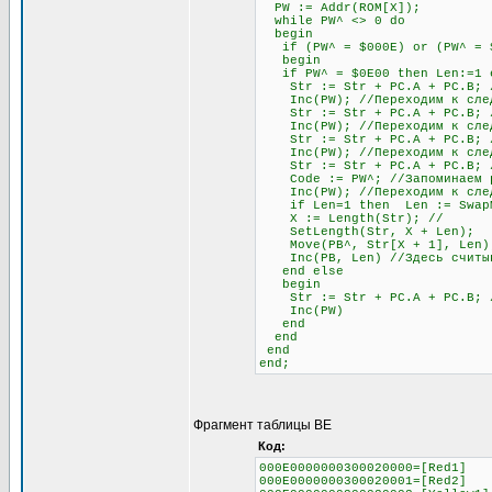
PW := Addr(ROM[X]);
while PW^ <> 0 do
begin
if (PW^ = $000E) or (PW^ = $0
begin
if PW^ = $0E00 then Len:=1 el
Str := Str + PC.A + PC.B; //
Inc(PW); //Переходим к след
Str := Str + PC.A + PC.B; //
Inc(PW); //Переходим к след
Str := Str + PC.A + PC.B; //
Inc(PW); //Переходим к след
Str := Str + PC.A + PC.B; // 
Code := PW^; //Запоминаем раз
Inc(PW); //Переходим к след
if Len=1 then Len := SwapMe2
X := Length(Str); //
SetLength(Str, X + Len);
Move(PB^, Str[X + 1], Len)
Inc(PB, Len) //Здесь считыва
end else
begin
Str := Str + PC.A + PC.B; //О
Inc(PW)
end
end
end
end;
Фрагмент таблицы BE
Код:
000E0000000300020000=[Red1]
000E0000000300020001=[Red2]