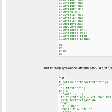
1300=[icon_01]
1301=[icon_02]
1302=[icon_03]
1303=[icon_04]
1400=[/slow]
1401=[slow_01]
1402=[slow_02]
1403=[slow_03]
15000110=[BG1]
15002000=[BG2]
1E00=[score_HAR]
1E01=[score_Poe]
1E02=[score_fish]
1E03=[score_Epona]
01
04
ends
02
Вот пример чуть более хитрого плагина для од
Код:
Function GetData(TextStrings: 
var
R: PTextString;
begin
Result := '';
If TextStrings = NIL then Exi
With TextStrings^ do
begin
R := Root;
While R <> NIL do