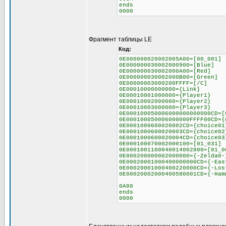
ends
0000
Фрагмент таблицы LE
Код:
0E000000020002005A00=[00_001]
0E000000030002000900=[Blue]
0E000000030002000A00=[Red]
0E000000030002000B00=[Green]
0E00000003000200FFFF=[/C]
0E00010000000000={Link}
0E00010001000000={Player1}
0E00010002000000={Player2}
0E00010003000000={Player3}
0E000100050006000000000000CD=[
0E000100050006000000FFFF00CD={
0E0001000600020002CD={choice01
0E0001000600020003CD={choice02
0E0001000600020004CD={choice03
0E000100070002000100=[01_031]
0E0001001100040014002800=[01_0
0E000200000002000000={-Zelda0-
0E00020001000400000000CD={-Eas
0E00020001000400220000CD={-Los
0E00020002000400580001CD={-Ham
0A00
ends
0000