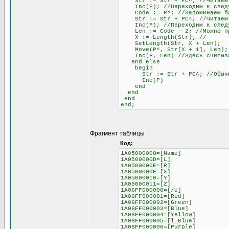
Str := Str + PC^; //Читаем
Inc(P); //Переходим к следу
Code := P^; //Запоминаем бай
Str := Str + PC^; //Читаем б
Inc(P); //Переходим к след
Len := Code - 2; //Можно проч
X := Length(Str); //
SetLength(Str, X + Len);
Move(P^, Str[X + 1], Len);
Inc(P, Len) //Здесь считывае
end else
begin
Str := Str + PC^; //Обычное 
Inc(P)
end
end
end
end;
Фрагмент таблицы
Код:
1A05000000=[Name]
1A0500000D=[L]
1A0500000E=[R]
1A0500000F=[X]
1A05000010=[Y]
1A05000011=[Z]
1A06FF000000=[/c]
1A06FF000001=[Red]
1A06FF000002=[Green]
1A06FF000003=[Blue]
1A06FF000004=[Yellow]
1A06FF000005=[l_Blue]
1A06FF000006=[Purple]