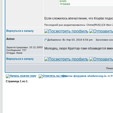
ends
7F0000
Если сложилось впечатление, что Kruptar подх
Последний раз редактировалось: Chime[RUS] (Сб Июл 29
Вернуться к началу
Anton
Добавлено: Вс Апр 03, 2016 6:54 pm
Заголовок соо
Зарегистрирован: 10.11.2003
Молодец, скоро Круптар-таки обзаведется вме
Сообщения: 727
Откуда: Киев
Вернуться к началу
Пока
Список форумов shedevr.org.ru
->
У
Страница
1
из
1