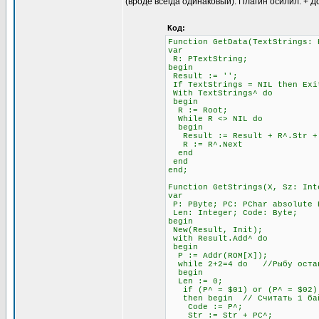
(вроде всегда одинаковый). Плагин осилил. + Д
Код:
Function GetData(TextStrings: 
var
R: PTextString;
begin
Result := '';
If TextStrings = NIL then Exi
With TextStrings^ do
begin
R := Root;
While R <> NIL do
begin
Result := Result + R^.Str + #
R := R^.Next
end
end
end;
Function GetStrings(X, Sz: Int
var
P: PByte; PC: PChar absolute 
Len: Integer; Code: Byte;
begin
New(Result, Init);
with Result.Add^ do
begin
P := Addr(ROM[X]);
while 2+2=4 do //Рыбу остав
begin
Len := 0;
if (P^ = $01) or (P^ = $02) 
then begin // Считать 1 бай
Code := P^;
Str := Str + PC^;