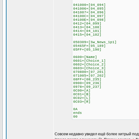
041000=[04_094]
041006=[04_095]
041007=[04_096]
04100C=[04_097]
04100E=[04_098]
0412=[04_099]
0413=[04_100]
0414=[04_101]
0415=[04_102]
050309=[Sw_News_1p1]
05465F=[05_189]
05FF=[05_190]
0600=[Name]
0601=[Choice_1]
0602=[Choice_2]
0603=[Choice_3]
070800=[07_201]
071005=[07_202]
08FF=[08_235]
0900=[09_236]
0978=[09_237]
0C00=[A]
0C01=[B]
0C02=[L]
0C03=[R]
0A
ends
00
Совсем недавно увидел ещё более хитрый подход