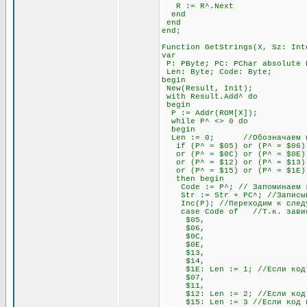
R := R^.Next
end
end
end;
Function GetStrings(X, Sz: Int
var
P: PByte; PC: PChar absolute 
Len: Byte; Code: Byte;
begin
New(Result, Init);
with Result.Add^ do
begin
P := Addr(ROM[X]);
while P^ <> 0 do
begin
Len := 0; //Обозначаем пере
if (P^ = $05) or (P^ = $06) o
or (P^ = $0C) or (P^ = $0E) o
or (P^ = $12) or (P^ = $13) 
or (P^ = $15) or (P^ = $1E)
then begin
Code := P^; // Запоминаем э
Str := Str + PC^; //Записывае
Inc(P); //Переходим к след
case Code of //Т.к. зависимо
$05,
$06,
$0C,
$0E,
$13,
$14,
$1E: Len := 1; //Если код нач
$07,
$11,
$12: Len := 2; //Если код нач
$15: Len := 3 //Если код нач