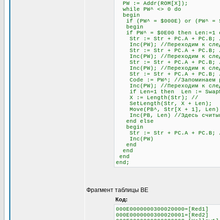
PW := Addr(ROM[X]);
while PW^ <> 0 do
begin
if (PW^ = $000E) or (PW^ = $0
begin
if PW^ = $0E00 then Len:=1 el
Str := Str + PC.A + PC.B; //
Inc(PW); //Переходим к след
Str := Str + PC.A + PC.B; //
Inc(PW); //Переходим к след
Str := Str + PC.A + PC.B; //
Inc(PW); //Переходим к след
Str := Str + PC.A + PC.B; // 
Code := PW^; //Запоминаем раз
Inc(PW); //Переходим к след
if Len=1 then Len := SwapMe2
X := Length(Str); //
SetLength(Str, X + Len);
Move(PB^, Str[X + 1], Len)
Inc(PB, Len) //Здесь считыва
end else
begin
Str := Str + PC.A + PC.B; //О
Inc(PW)
end
end
end
end;
Фрагмент таблицы BE
Код:
000E0000000300020000=[Red1]
000E0000000300020001=[Red2]