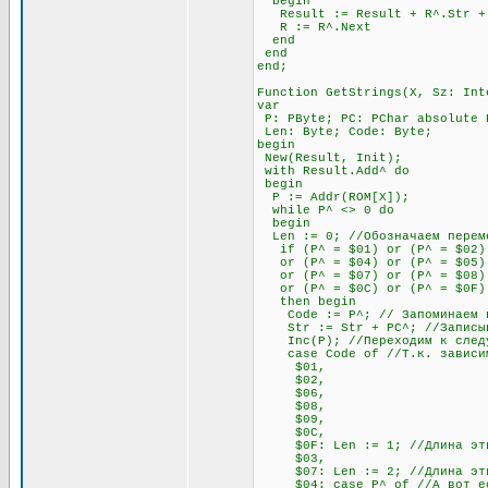
begin
Result := Result + R^.Str + #
R := R^.Next
end
end
end;
Function GetStrings(X, Sz: Int
var
P: PByte; PC: PChar absolute 
Len: Byte; Code: Byte;
begin
New(Result, Init);
with Result.Add^ do
begin
P := Addr(ROM[X]);
while P^ <> 0 do
begin
Len := 0; //Обозначаем переме
if (P^ = $01) or (P^ = $02) 
or (P^ = $04) or (P^ = $05) o
or (P^ = $07) or (P^ = $08) 
or (P^ = $0C) or (P^ = $0F)
then begin
Code := P^; // Запоминаем п
Str := Str + PC^; //Записыва
Inc(P); //Переходим к след
case Code of //Т.к. зависимос
$01,
$02,
$06,
$08,
$09,
$0C,
$0F: Len := 1; //Длина этих 
$03,
$07: Len := 2; //Длина этих 
$04: case P^ of //А вот если