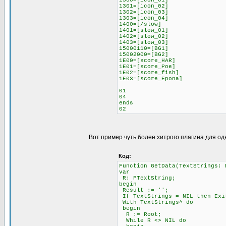
1300=[icon_01]
1301=[icon_02]
1302=[icon_03]
1303=[icon_04]
1400=[/slow]
1401=[slow_01]
1402=[slow_02]
1403=[slow_03]
15000110=[BG1]
15002000=[BG2]
1E00=[score_HAR]
1E01=[score_Poe]
1E02=[score_fish]
1E03=[score_Epona]
01
04
ends
02
Вот пример чуть более хитрого плагина для од
Код:
Function GetData(TextStrings: 
var
R: PTextString;
begin
Result := '';
If TextStrings = NIL then Exi
With TextStrings^ do
begin
R := Root;
While R <> NIL do