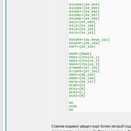
041000=[04_094]
041006=[04_095]
041007=[04_096]
04100C=[04_097]
04100E=[04_098]
0412=[04_099]
0413=[04_100]
0414=[04_101]
0415=[04_102]
050309=[Sw_News_1p1]
05465F=[05_189]
05FF=[05_190]
0600=[Name]
0601=[Choice_1]
0602=[Choice_2]
0603=[Choice_3]
070800=[07_201]
071005=[07_202]
08FF=[08_235]
0900=[09_236]
0978=[09_237]
0C00=[A]
0C01=[B]
0C02=[L]
0C03=[R]
0A
ends
00
Совсем недавно увидел ещё более хитрый подход