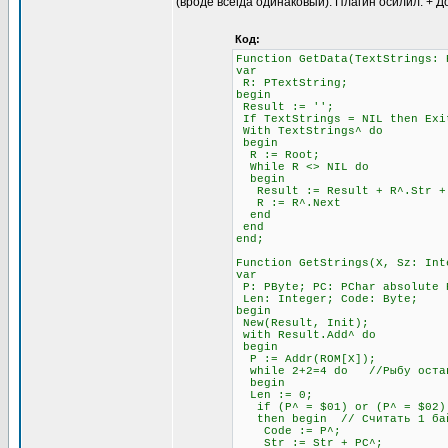
(вроде всегда одинаковый). Плагин осилил. + Д
Код:
Function GetData(TextStrings: 
var
R: PTextString;
begin
Result := '';
If TextStrings = NIL then Exi
With TextStrings^ do
begin
R := Root;
While R <> NIL do
begin
Result := Result + R^.Str + #
R := R^.Next
end
end
end;
Function GetStrings(X, Sz: Int
var
P: PByte; PC: PChar absolute 
Len: Integer; Code: Byte;
begin
New(Result, Init);
with Result.Add^ do
begin
P := Addr(ROM[X]);
while 2+2=4 do //Рыбу остав
begin
Len := 0;
if (P^ = $01) or (P^ = $02) 
then begin // Считать 1 бай
Code := P^;
Str := Str + PC^;