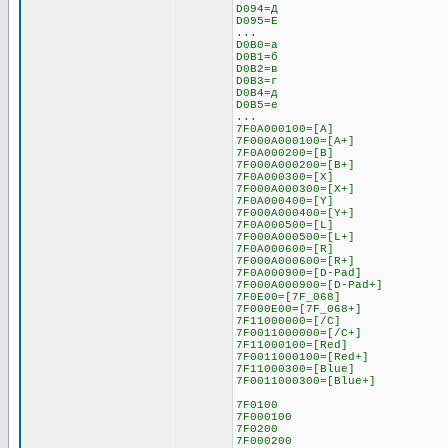
D094=Д
D095=Е
...
D0B0=а
D0B1=б
D0B2=в
D0B3=г
D0B4=д
D0B5=е
...
7F0A000100=[A]
7F000A000100=[A+]
7F0A000200=[B]
7F000A000200=[B+]
7F0A000300=[X]
7F000A000300=[X+]
7F0A000400=[Y]
7F000A000400=[Y+]
7F0A000500=[L]
7F000A000500=[L+]
7F0A000600=[R]
7F000A000600=[R+]
7F0A000900=[D-Pad]
7F000A000900=[D-Pad+]
7F0E00=[7F_068]
7F000E00=[7F_068+]
7F11000000=[/C]
7F0011000000=[/C+]
7F11000100=[Red]
7F0011000100=[Red+]
7F11000300=[Blue]
7F0011000300=[Blue+]
7F0100
7F000100
7F0200
7F000200