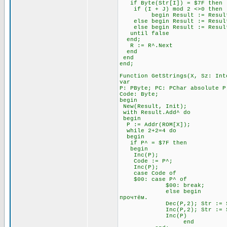
if Byte(Str[I]) = $7F t
if (I + J) mod 2 <>0 
begin Result := Result + Ch
else begin Result := Result +
else begin Result := Result 
until false \\ Всё э
end;
R := R^.Next
end
end
end;
Function GetStrings(X, Sz: Int
var
P: PByte; PC: PChar absolute P
Code: Byte;
begin
New(Result, Init);
with Result.Add^ do
begin
P := Addr(ROM[X]);
while 2+2=4 do \\ П
begin
if P^ = $7F then \\ Ес
begin
Inc(P); \\ Посмо
Code := P^;
Inc(P);
case Code of
$00: case P^ of \
$00: break; \\ А за 
else begin \\ Если за 
прочтём.
Dec(P,2); Str := Str
Inc(P,2); Str := Str
Inc(P)
end