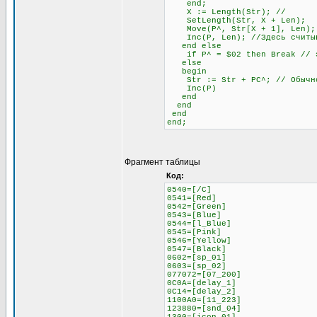
end;
X := Length(Str); //
SetLength(Str, X + Len);
Move(P^, Str[X + 1], Len);
Inc(P, Len); //Здесь считыва
end else
if P^ = $02 then Break // это
else
begin
Str := Str + PC^; // Обычное
Inc(P)
end
end
end
end;
Фрагмент таблицы
Код:
0540=[/C]
0541=[Red]
0542=[Green]
0543=[Blue]
0544=[l_Blue]
0545=[Pink]
0546=[Yellow]
0547=[Black]
0602=[sp_01]
0603=[sp_02]
077072=[07_200]
0C0A=[delay_1]
0C14=[delay_2]
1100A0=[11_223]
123880=[snd_04]