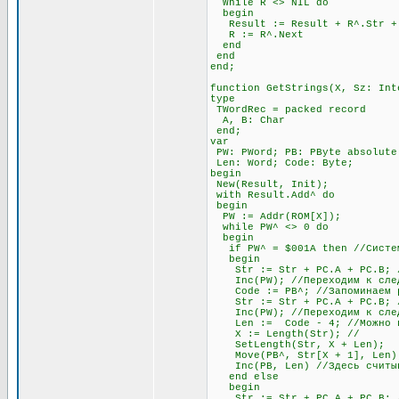
While R <> NIL do
begin
Result := Result + R^.Str + #
R := R^.Next
end
end
end;
function GetStrings(X, Sz: Int
type
TWordRec = packed record
A, B: Char
end;
var
PW: PWord; PB: PByte absolute
Len: Word; Code: Byte;
begin
New(Result, Init);
with Result.Add^ do
begin
PW := Addr(ROM[X]);
while PW^ <> 0 do
begin
if PW^ = $001A then //Система
begin
Str := Str + PC.A + PC.B; //
Inc(PW); //Переходим к след
Code := PB^; //Запоминаем раз
Str := Str + PC.A + PC.B; //
Inc(PW); //Переходим к след
Len := Code - 4; //Можно про
X := Length(Str); //
SetLength(Str, X + Len);
Move(PB^, Str[X + 1], Len)
Inc(PB, Len) //Здесь считыва
end else
begin
Str := Str + PC.A + PC.B; //О