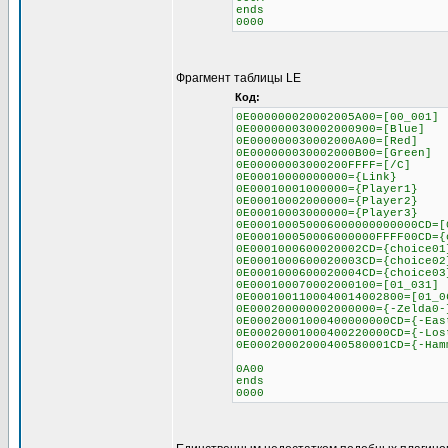
ends
0000
Фрагмент таблицы LE
Код:
0E000000020002005A00=[00_001]
0E000000030002000900=[Blue]
0E000000030002000A00=[Red]
0E000000030002000B00=[Green]
0E00000003000200FFFF=[/C]
0E00010000000000={Link}
0E00010001000000={Player1}
0E00010002000000={Player2}
0E00010003000000={Player3}
0E000100050006000000000000CD=[
0E000100050006000000FFFF00CD={
0E0001000600020002CD={choice01
0E0001000600020003CD={choice02
0E0001000600020004CD={choice03
0E000100070002000100=[01_031]
0E0001001100040014002800=[01_0
0E000200000002000000={-Zelda0-
0E00020001000400000000CD={-Eas
0E00020001000400220000CD={-Los
0E00020002000400580001CD={-Ham
0A00
ends
0000