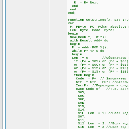
R := R^.Next
end
end
end;
Function GetStrings(X, Sz: Int
var
P: PByte; PC: PChar absolute 
Len: Byte; Code: Byte;
begin
New(Result, Init);
with Result.Add^ do
begin
P := Addr(ROM[X]);
while P^ <> 0 do
begin
Len := 0; //Обозначаем пере
if (P^ = $05) or (P^ = $06) o
or (P^ = $0C) or (P^ = $0E) o
or (P^ = $12) or (P^ = $13) 
or (P^ = $15) or (P^ = $1E)
then begin
Code := P^; // Запоминаем э
Str := Str + PC^; //Записывае
Inc(P); //Переходим к след
case Code of //Т.к. зависимо
$05,
$06,
$0C,
$0E,
$13,
$14,
$1E: Len := 1; //Если код нач
$07,
$11,
$12: Len := 2; //Если код нач
$15: Len := 3 //Если код нач