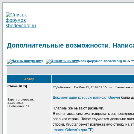
Дополнительные возможности. Написа
Список форумов shedevr.org.ru
->
У
Автор
Chime[RUS]
Добавлено: Пн Фев 15, 2016 11:15 pm
Заголовок со
Документация которую написал Griever
была дл
Зарегистрирован:
31.08.2014
Сообщения: 11
Плагины же бывают разными.
Я попытаюсь систематизировать разновидность
разрыва строки. Такое случается довольно част
строки, Kruptar режет извлекаемую строку на 
плагин Griever'а для TP
).