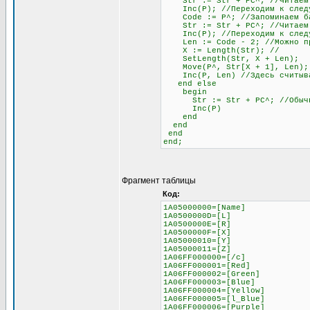
Str := Str + PC^; //Читаем
Inc(P); //Переходим к следу
Code := P^; //Запоминаем бай
Str := Str + PC^; //Читаем б
Inc(P); //Переходим к след
Len := Code - 2; //Можно проч
X := Length(Str); //
SetLength(Str, X + Len);
Move(P^, Str[X + 1], Len);
Inc(P, Len) //Здесь считывае
end else
begin
Str := Str + PC^; //Обычное 
Inc(P)
end
end
end
end;
Фрагмент таблицы
Код:
1A05000000=[Name]
1A0500000D=[L]
1A0500000E=[R]
1A0500000F=[X]
1A05000010=[Y]
1A05000011=[Z]
1A06FF000000=[/c]
1A06FF000001=[Red]
1A06FF000002=[Green]
1A06FF000003=[Blue]
1A06FF000004=[Yellow]
1A06FF000005=[l_Blue]
1A06FF000006=[Purple]