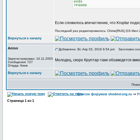
ends
7F0000
Если сложилось впечатление, что Kruptar подх
Последний раз редактировалось: Chime[RUS] (Сб Июл 29
Вернуться к началу
Anton
Добавлено: Вс Апр 03, 2016 6:54 pm
Заголовок соо
Зарегистрирован: 10.11.2003
Молодец, скоро Круптар-таки обзаведется вме
Сообщения: 727
Откуда: Киев
Вернуться к началу
Пока
Список форумов shedevr.org.ru
->
У
Страница
1
из
1