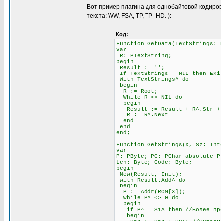
Вот пример плагина для однобайтовой кодиров
текста: WW, FSA, TP, TP_HD. ):
Код:
Function GetData(TextStrings: 
Var
R: PTextString;
begin
Result := '';
If TextStrings = NIL then Exi
With TextStrings^ do
begin
R := Root;
While R <> NIL do
begin
Result := Result + R^.Str + #
R := R^.Next
end
end
end;
Function GetStrings(X, Sz: Int
var
P: PByte; PC: PChar absolute P
Len: Byte; Code: Byte;
begin
New(Result, Init);
with Result.Add^ do
begin
P := Addr(ROM[X]);
while P^ <> 0 do
begin
if P^ = $1A then //Более прод
begin