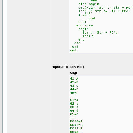
end;
else begin \\ 
Dec(P,2); Str := Str + 
Inc(P); Str := Str + PC^;
Inc(P)
end
end;
end else \\ Если н
begin
Str := Str + PC^;
Inc(P)
end
end
end
end;
Фрагмент таблицы
Код:
41=A
42=B
43=C
44=D
45=E
...
61=a
62=b
63=c
64=d
65=e
...
D090=А
D091=Б
D092=В
D093=Г