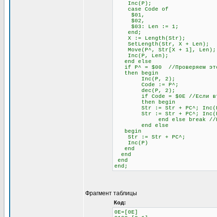
Inc(P);
case Code of
$01,
$02,
$03: Len := 1;
end;
X := Length(Str);
SetLength(Str, X + Len);
Move(P^, Str[X + 1], Len);
Inc(P, Len);
end else
if P^ = $00 //Проверяем это
then begin
Inc(P, 2);
Code := P^;
dec(P, 2);
if Code = $0E //Если второй
then begin
Str := Str + PC^; Inc(
Str := Str + PC^; Inc(
end else break //Если не
end else
begin
Str := Str + PC^;
Inc(P)
end
end
end
end;
Фрагмент таблицы
Код:
0E=[0E]