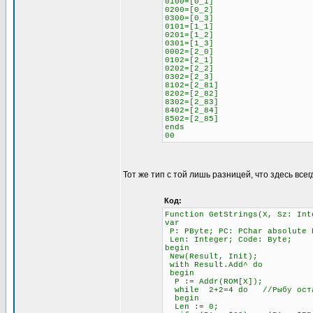
0100=[0_1]
0200=[0_2]
0300=[0_3]
0101=[1_1]
0201=[1_2]
0301=[1_3]
0002=[2_0]
0102=[2_1]
0202=[2_2]
0302=[2_3]
8102=[2_81]
8202=[2_82]
8302=[2_83]
8402=[2_84]
8502=[2_85]
ends
00
Тот же тип с той лишь разницей, что здесь всег
Код:
Function GetStrings(X, Sz: Int
var
P: PByte; PC: PChar absolute 
Len: Integer; Code: Byte;
begin
New(Result, Init);
with Result.Add^ do
begin
P := Addr(ROM[X]);
while 2+2=4 do //Рыбу остав
begin
Len := 0;