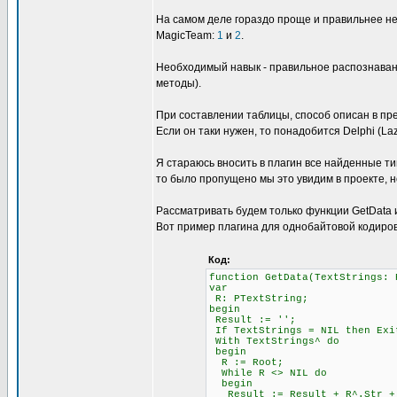
На самом деле гораздо проще и правильнее не
MagicTeam:
1
и
2
.
Необходимый навык - правильное распознавани
методы).
При составлении таблицы, способ описан в пре
Если он таки нужен, то понадобится Delphi (L
Я стараюсь вносить в плагин все найденные ти
то было пропущено мы это увидим в проекте, н
Рассматривать будем только функции GetData и 
Вот пример плагина для однобайтовой кодиров
Код:
function GetData(TextStrings: 
var
R: PTextString;
begin
Result := '';
If TextStrings = NIL then Exi
With TextStrings^ do
begin
R := Root;
While R <> NIL do
begin
Result := Result + R^.Str + #