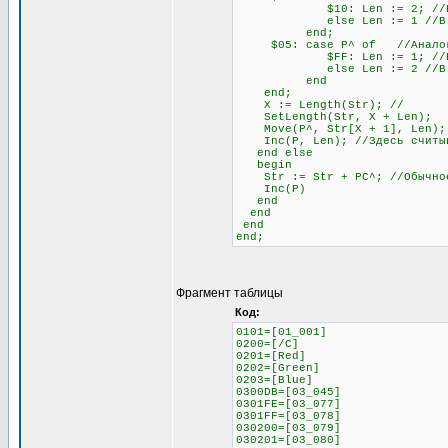
$10: Len := 2; //Если сле
else Len := 1 //В любо
end;
$05: case P^ of //Аналогич
$FF: Len := 1; //Если сле
else Len := 2 //В любо
end
end;
X := Length(Str); //
SetLength(Str, X + Len);
Move(P^, Str[X + 1], Len);
Inc(P, Len); //Здесь считыва
end else
begin
Str := Str + PC^; //Обычное 
Inc(P)
end
end
end
end;
Фрагмент таблицы
Код:
0101=[01_001]
0200=[/C]
0201=[Red]
0202=[Green]
0203=[Blue]
0300DB=[03_045]
0301FE=[03_077]
0301FF=[03_078]
030200=[03_079]
030201=[03_080]