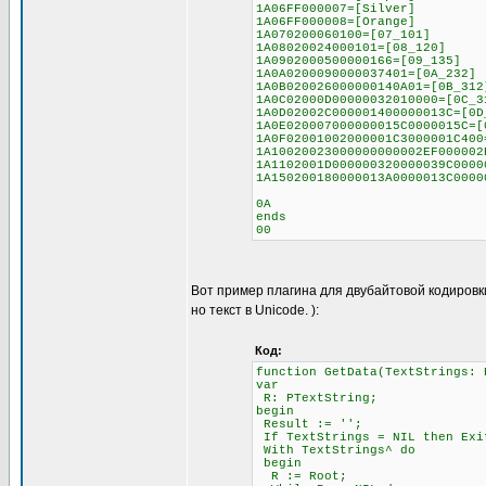
1A06FF000007=[Silver]
1A06FF000008=[Orange]
1A070200060100=[07_101]
1A08020024000101=[08_120]
1A0902000500000166=[09_135]
1A0A0200090000037401=[0A_232]
1A0B020026000000140A01=[0B_312
1A0C02000D00000032010000=[0C_3
1A0D02002C000001400000013C=[0D
1A0E020007000000015C0000015C=[
1A0F02001002000001C3000001C400
1A10020023000000000002EF000002
1A1102001D000000320000039C0000
1A150200180000013A0000013C0000
0A
ends
00
Вот пример плагина для двубайтовой кодировк
но текст в Unicode. ):
Код:
function GetData(TextStrings: 
var
R: PTextString;
begin
Result := '';
If TextStrings = NIL then Exi
With TextStrings^ do
begin
R := Root;