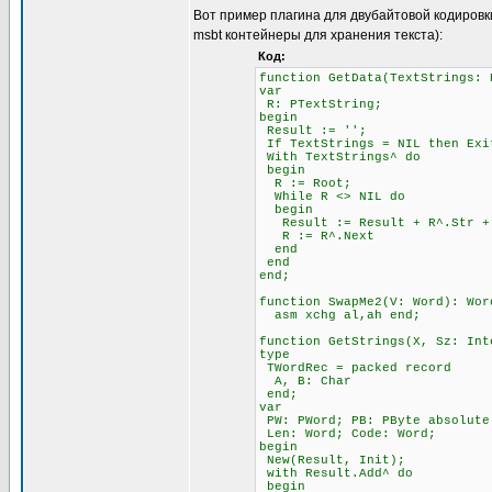
Вот пример плагина для двубайтовой кодировк
msbt контейнеры для хранения текста):
Код:
function GetData(TextStrings: 
var
R: PTextString;
begin
Result := '';
If TextStrings = NIL then Exi
With TextStrings^ do
begin
R := Root;
While R <> NIL do
begin
Result := Result + R^.Str + 
R := R^.Next
end
end
end;
function SwapMe2(V: Word): Wor
asm xchg al,ah end;
function GetStrings(X, Sz: Int
type
TWordRec = packed record
A, B: Char
end;
var
PW: PWord; PB: PByte absolute
Len: Word; Code: Word;
begin
New(Result, Init);
with Result.Add^ do
begin