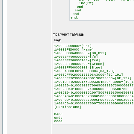
Inc(PW)
end
end
end
end;
Фрагмент таблицы
Код:
1A0006000000=[Ch1]
1A0006FE0000=[Name]
1A0008000A000000=[08_012]
1A0008FF00000000=[/c]
1A0008FF00000100=[Red]
1A0008FF00000200=[Green]
1A0008FF00000300=[Blue]
1A000A000E0014000000=[0A_128]
1A000CFF02000159306A3000=[0C_191]
1A000EFF02000044306130693000=[0E_192]
1A0010FF020001553093304B304F3000=[10_1
1A00220401000900770069006E007300000077
1A00280401000000740069006D006500730000
1A002E04010000005200750070006500650073
1A003404010001007300650063006F006E0064
1A0040040100000070006F0073007400630061
1A004C04010000007300750062006D00690073
[Submissions]
0A00
ends
0000