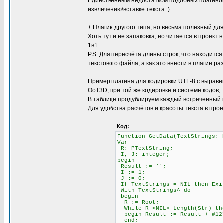
Единственным недостатком подобных плагинов 
извлечению\вставке текста. )
+ Плагин другого типа, но весьма полезный для
Хоть тут и не запаковка, но читается в проект 
1в1.
P.S. Для пересчёта длины строк, что находится
текстового файла, а как это внести в плагин ра
Пример плагина для кодировки UTF-8 с выравни
OoT3D, при той же кодировке и системе кодов,
В таблице продублируем каждый встреченный 
Для удобства расчётов и красоты текста в про
Код:
Function GetData(TextStrings: 
Var
R: PTextString;
I, J: integer;
begin
Result := '';
I := 1; \\ Счётчи
J := 0; \\ Счётч
If TextStrings = NIL then Exi
With TextStrings^ do
begin
R := Root;
While R <NIL> Length(Str)
begin Result := Result + #12
end;