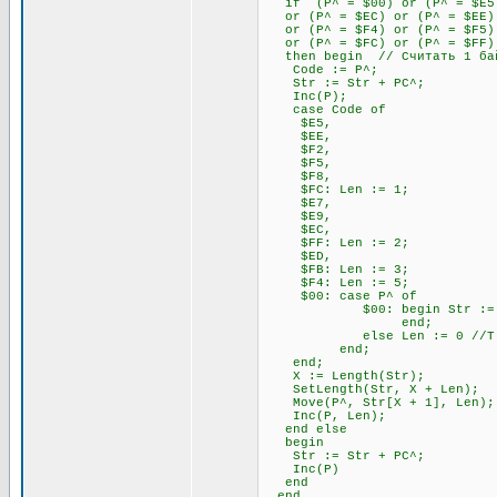
if (P^ = $00) or (P^ = $E5) 
or (P^ = $EC) or (P^ = $EE) 
or (P^ = $F4) or (P^ = $F5) 
or (P^ = $FC) or (P^ = $FF)
then begin // Считать 1 бай
Code := P^;
Str := Str + PC^;
Inc(P);
case Code of
$E5,
$EE,
$F2,
$F5,
$F8,
$FC: Len := 1;
$E7,
$E9,
$EC,
$FF: Len := 2;
$ED,
$FB: Len := 3;
$F4: Len := 5;
$00: case P^ of
$00: begin Str := Str + P
end;
else Len := 0 //Т.к. 00
end;
end;
X := Length(Str);
SetLength(Str, X + Len);
Move(P^, Str[X + 1], Len);
Inc(P, Len);
end else
begin
Str := Str + PC^;
Inc(P)
end
end