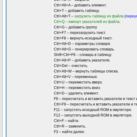
Ctrl+Alt+A – добавить элемент.
Ctrl+T – добавить таблицу.
Ctrl+Alt+T –
загрузить таблицу из файла
(
переу
Ctrl+Q – импорт указателей из файла.
Ctrl+G – добавить группу.
Ctrl+F7 – перезагрузить текст.
Ctrl+F8 – вернуть исходный текст.
Ctrl+Alt+D – параметры словаря.
Ctrl+Alt+G – генерировать словарь.
Shift+Ctrl+F6 – словарь в таблицу.
Ctrl+Alt+P – добавить указатели.
Ctrl+Del – очистить.
Ctrl+Alt+W – вернуть таблицы списка.
Ctrl+Alt+V – переменные.
Ctrl+U – переместить вверх.
Ctrl+H – переместить вниз.
Ctrl+D – удалить элемент.
F9 – пересчитать и вставить указатели и текст
Ctrl+F9 – пересчитать и вставить указатели и 
F11 – запустить исходный ROM в эмуляторе.
F12 – запустить выходной ROM в эмуляторе.
Ctrl+F – найти.
Ctrl+R – заменить.
F3 – найти далее.