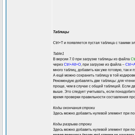
Таблицы
Ctrl+T и появляется пустая таблица с такими 
Table1
В версии 7.0 при загрузке таблицы из файла
Ct
через
Ctrl+Alt+O
, при загрузке из файла –
Ctrl+
много таблиц, добавить как уже готовую, так и п
А ещё можно сохранить таблицу в той кодировк
Рекомендую добавлять две таблицы: для чтения 
проще, чем в случае с общей таблицей. Если д
выше. Это следует учитывать, если понадобитс
время проверки правильности составления про
Коды окончания строки
Здесь можно добавить нулевой элемент при пом
Коды разрыва строки
Здесь можно добавить нулевой элемент при пом