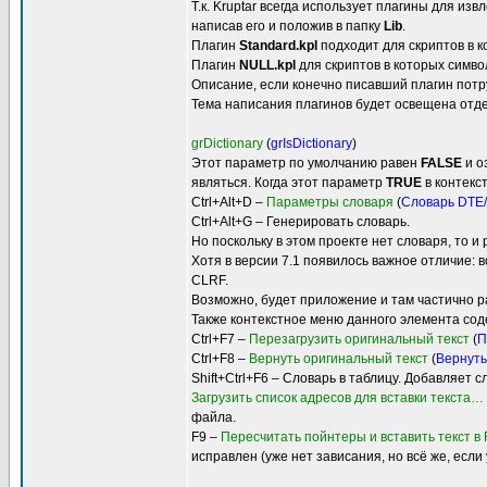
Т.к. Kruptar всегда использует плагины для и
написав его и положив в папку
Lib
.
Плагин
Standard.kpl
подходит для скриптов в к
Плагин
NULL.kpl
для скриптов в которых символ
Описание, если конечно писавший плагин потру
Тема написания плагинов будет освещена отде
grDictionary
(
grIsDictionary
)
Этот параметр по умолчанию равен
FALSE
и о
являться. Когда этот параметр
TRUE
в контекс
Ctrl+Alt+D –
Параметры словаря
(
Словарь DTE
Ctrl+Alt+G – Генерировать словарь.
Но поскольку в этом проекте нет словаря, то 
Хотя в версии 7.1 появилось важное отличие: 
CLRF.
Возможно, будет приложение и там частично ра
Также контекстное меню данного элемента сод
Ctrl+F7 –
Перезагрузить оригинальный текст
(
П
Ctrl+F8 –
Вернуть оригинальный текст
(
Вернуть
Shift+Ctrl+F6 – Словарь в таблицу. Добавляет
Загрузить список адресов для вставки текста…
файла.
F9 –
Пересчитать пойнтеры и вставить текст в
исправлен (уже нет зависания, но всё же, есл