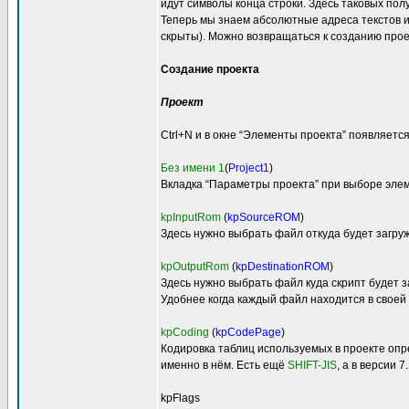
идут символы конца строки. Здесь таковых пол
Теперь мы знаем абсолютные адреса текстов и
скрыты). Можно возвращаться к созданию проек
Создание проекта
Проект
Ctrl+N и в окне “Элементы проекта” появляется
Без имени 1
(
Project1
)
Вкладка “Параметры проекта” при выборе эле
kpInputRom
(
kpSourceROM
)
Здесь нужно выбрать файл откуда будет загру
kpOutputRom
(
kpDestinationROM
)
Здесь нужно выбрать файл куда скрипт будет 
Удобнее когда каждый файл находится в своей 
kpCoding
(
kpCodePage
)
Кодировка таблиц используемых в проекте опр
именно в нём. Есть ещё
SHIFT-JIS
, а в версии 
kpFlags