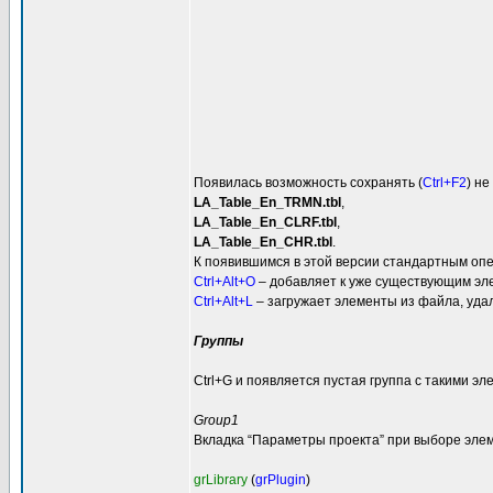
Появилась возможность сохранять (
Ctrl+F2
) не
LA_Table_En_TRMN.tbl
,
LA_Table_En_CLRF.tbl
,
LA_Table_En_CHR.tbl
.
К появившимся в этой версии стандартным оп
Ctrl+Alt+O
– добавляет к уже существующим эле
Ctrl+Alt+L
– загружает элементы из файла, уда
Группы
Ctrl+G и появляется пустая группа с такими эл
Group1
Вкладка “Параметры проекта” при выборе элем
grLibrary
(
grPlugin
)