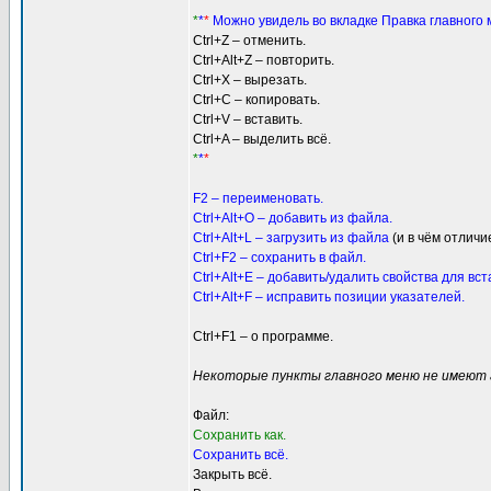
*
*
*
Можно увидель во вкладке Правка главного
Ctrl+Z – отменить.
Ctrl+Alt+Z – повторить.
Ctrl+X – вырезать.
Ctrl+C – копировать.
Ctrl+V – вставить.
Ctrl+A – выделить всё.
*
*
*
F2 – переименовать.
Ctrl+Alt+O – добавить из файла.
Ctrl+Alt+L – загрузить из файла
(и в чём отлич
Ctrl+F2 – сохранить в файл.
Ctrl+Alt+E – добавить/удалить свойства для вст
Ctrl+Alt+F – исправить позиции указателей.
Ctrl+F1 – о программе.
Некоторые пункты главного меню не имеют 
Файл:
Cохранить как.
Cохранить всё.
Закрыть всё.