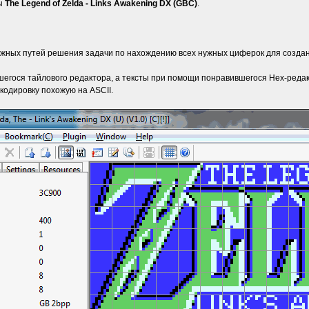
ры
The Legend of Zelda - Links Awakening DX (GBC)
.
ожных путей решения задачи по нахождению всех нужных циферок для создани
ося тайлового редактора, а тексты при помощи понравившегося Hex-редакто
 кодировку похожую на ASCII.