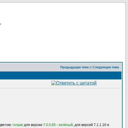
я
Предыдущая тема
::
Следующая тема
цветом:
только
для версии
7.0.0.85
-
зелёный
, для версий 7.1.1.10 и