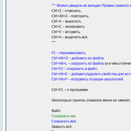
*
*
*
Можно увидель во вкладке Правка главного
Ctrl+Z – отменить.
Ctrl+Alt+Z – повторить.
Ctrl+X – вырезать.
Ctrl+C – копировать.
Ctrl+V – вставить.
Ctrl+A – выделить всё.
*
*
*
F2 – переименовать.
Ctrl+Alt+O – добавить из файла.
Ctrl+Alt+L – загрузить из файла
(и в чём отлич
Ctrl+F2 – сохранить в файл.
Ctrl+Alt+E – добавить/удалить свойства для вст
Ctrl+Alt+F – исправить позиции указателей.
Ctrl+F1 – о программе.
Некоторые пункты главного меню не имеют 
Файл:
Cохранить как.
Cохранить всё.
Закрыть всё.