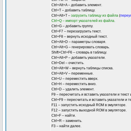
Ctrl+Alt+A – добавить элемент.
Ctrl+T – добавить таблицу.
Ctrl+Alt+T –
загрузить таблицу из файла
(
переу
Ctrl+Q – импорт указателей из файла.
Ctrl+G – добавить группу.
Ctrl+F7 – перезагрузить текст.
Ctrl+F8 – вернуть исходный текст.
Ctrl+Alt+D – параметры словаря.
Ctrl+Alt+G – генерировать словарь.
Shift+Ctrl+F6 – словарь в таблицу.
Ctrl+Alt+P – добавить указатели.
Ctrl+Del – очистить.
Ctrl+Alt+W – вернуть таблицы списка.
Ctrl+Alt+V – переменные.
Ctrl+U – переместить вверх.
Ctrl+H – переместить вниз.
Ctrl+D – удалить элемент.
F9 – пересчитать и вставить указатели и текст
Ctrl+F9 – пересчитать и вставить указатели и 
F11 – запустить исходный ROM в эмуляторе.
F12 – запустить выходной ROM в эмуляторе.
Ctrl+F – найти.
Ctrl+R – заменить.
F3 – найти далее.