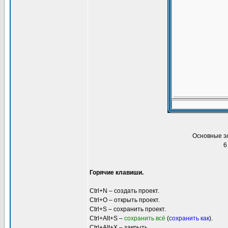
Основные эл
6
Горячие клавиши.
Ctrl+N – создать проект.
Ctrl+O – открыть проект.
Ctrl+S – сохранить проект.
Ctrl+Alt+S –
сохранить всё
(
сохранить как
).
Ctrl+Alt+X – закрыть.