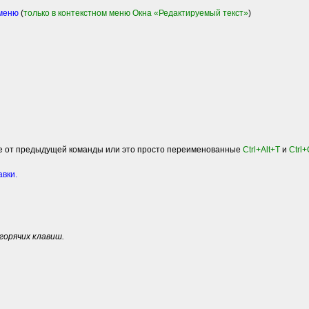
 меню
(
только в контекстном меню Окна «Редактируемый текст»
)
ие от предыдущей команды или это просто переименованные
Ctrl+Alt+T
и
Ctrl
авки.
горячих клавиш.