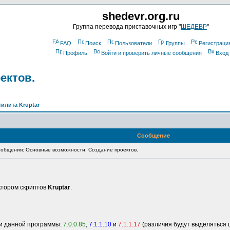
shedevr.org.ru
Группа перевода приставочных игр "
ШЕДЕВР
"
FAQ
Поиск
Пользователи
Группы
Регистраци
Профиль
Войти и проверить личные сообщения
Вход
ектов.
тилита Kruptar
Сообщение
общения: Основные возможности. Создание проектов.
ктором скриптов
Kruptar
.
и данной программы:
7.0.0.85
,
7.1.1.10
и
7.1.1.17
(различия будут выделяться 