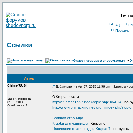
Группа
FAQ
По
Профиль
Ссылки
Список форумов shedevr.org.ru
->
У
Автор
Chime[RUS]
Добавлено: Чт Авг 27, 2015 11:56 pm
Заголовок со
О Kruptar в сети:
Зарегистрирован:
http://chiefnet.1bb.ru/viewtopic.php?id=614
- по-р
31.08.2014
Сообщения: 11
http://www.romhacking.net/forum/index.php?topic
Главная страница
Kruptar для чайников
- Kruptar 6
Написание плагинов для Kruptar 7
- по-русски