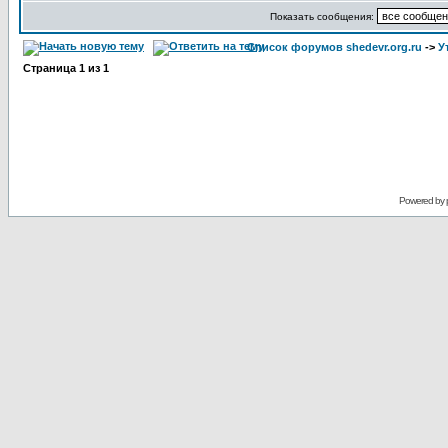
Показать сообщения:
Список форумов shedevr.org.ru
->
У
Страница
1
из
1
Powered by