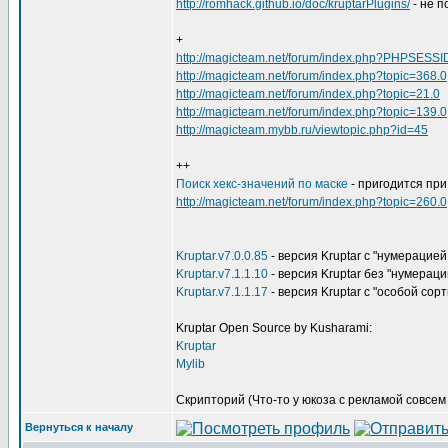
http://romhack.github.io/doc/kruptarPlugins/
- не п
+
http://magicteam.net/forum/index.php?PHPSESSI
http://magicteam.net/forum/index.php?topic=368.0
http://magicteam.net/forum/index.php?topic=21.0
http://magicteam.net/forum/index.php?topic=139.0
http://magicteam.mybb.ru/viewtopic.php?id=45
++
Поиск хекс-значений по маске
- пригодится при
http://magicteam.net/forum/index.php?topic=260.0
Kruptar.v7.0.0.85
- версия Kruptar с "нумерацией
Kruptar.v7.1.1.10
- версия Kruptar без "нумераци
Kruptar.v7.1.1.17
- версия Kruptar с "особой сор
Kruptar Open Source by Kusharami:
Kruptar
Mylib
Скрипторий (Что-то у юкоза с рекламой совсем в
Вернуться к началу