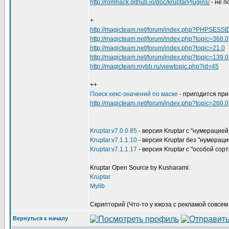
http://romhack.github.io/doc/kruptarPlugins/
- не п
+
http://magicteam.net/forum/index.php?PHPSESSI
http://magicteam.net/forum/index.php?topic=368.0
http://magicteam.net/forum/index.php?topic=21.0
http://magicteam.net/forum/index.php?topic=139.0
http://magicteam.mybb.ru/viewtopic.php?id=45
++
Поиск хекс-значений по маске
- пригодится при
http://magicteam.net/forum/index.php?topic=260.0
Kruptar.v7.0.0.85
- версия Kruptar с "нумерацией
Kruptar.v7.1.1.10
- версия Kruptar без "нумераци
Kruptar.v7.1.1.17
- версия Kruptar с "особой сор
Kruptar Open Source by Kusharami:
Kruptar
Mylib
Скрипторий (Что-то у юкоза с рекламой совсем в
Вернуться к началу