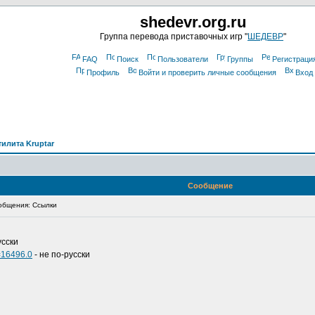
shedevr.org.ru
Группа перевода приставочных игр "
ШЕДЕВР
"
FAQ
Поиск
Пользователи
Группы
Регистраци
Профиль
Войти и проверить личные сообщения
Вход
тилита Kruptar
Сообщение
общения: Ссылки
усски
=16496.0
- не по-русски