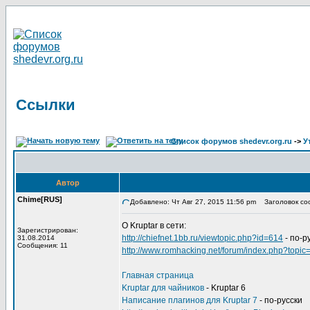
Ссылки
Список форумов shedevr.org.ru
->
У
Автор
Chime[RUS]
Добавлено: Чт Авг 27, 2015 11:56 pm
Заголовок со
О Kruptar в сети:
Зарегистрирован:
http://chiefnet.1bb.ru/viewtopic.php?id=614
- по-р
31.08.2014
Сообщения: 11
http://www.romhacking.net/forum/index.php?topic
Главная страница
Kruptar для чайников
- Kruptar 6
Написание плагинов для Kruptar 7
- по-русски