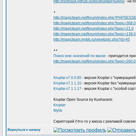
http://romhack.github.io/doc/kruptarPlugins/
- не п
+
http://magicteam.net/forum/index.php?PHPSESSI
http://magicteam.net/forum/index.php?topic=368.0
http://magicteam.net/forum/index.php?topic=21.0
http://magicteam.net/forum/index.php?topic=139.0
http://magicteam.mybb.ru/viewtopic.php?id=45
++
Поиск хекс-значений по маске
- пригодится при
http://magicteam.net/forum/index.php?topic=260.0
Kruptar.v7.0.0.85
- версия Kruptar с "нумерацией
Kruptar.v7.1.1.10
- версия Kruptar без "нумераци
Kruptar.v7.1.1.17
- версия Kruptar с "особой сор
Kruptar Open Source by Kusharami:
Kruptar
Mylib
Скрипторий (Что-то у юкоза с рекламой совсем в
Вернуться к началу