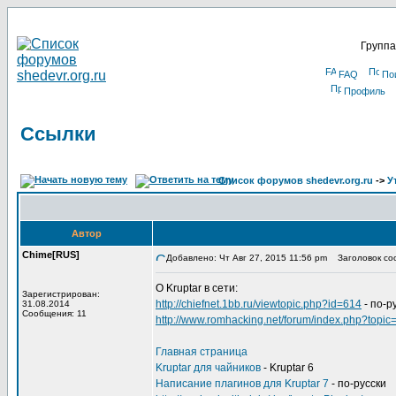
Группа
FAQ
По
Профиль
Ссылки
Список форумов shedevr.org.ru
->
У
Автор
Chime[RUS]
Добавлено: Чт Авг 27, 2015 11:56 pm
Заголовок со
О Kruptar в сети:
Зарегистрирован:
http://chiefnet.1bb.ru/viewtopic.php?id=614
- по-р
31.08.2014
Сообщения: 11
http://www.romhacking.net/forum/index.php?topic
Главная страница
Kruptar для чайников
- Kruptar 6
Написание плагинов для Kruptar 7
- по-русски