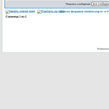
Показать сообщения:
Список форумов shedevr.org.ru
->
У
Страница
1
из
1
Powered by