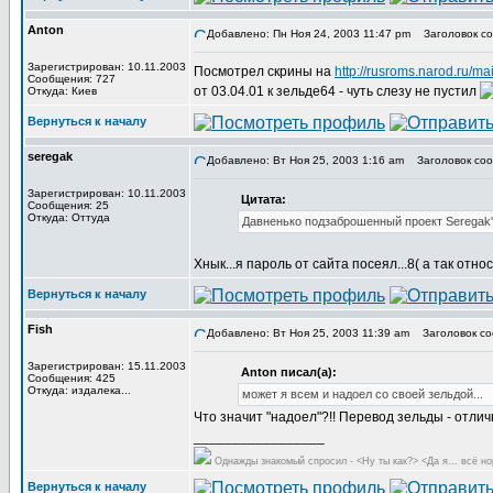
Anton
Добавлено: Пн Ноя 24, 2003 11:47 pm
Заголовок со
Зарегистрирован: 10.11.2003
Посмотрел скрины на
http://rusroms.narod.ru/ma
Сообщения: 727
от 03.04.01 к зельде64 - чуть слезу не пустил
Откуда: Киев
Вернуться к началу
seregak
Добавлено: Вт Ноя 25, 2003 1:16 am
Заголовок соо
Зарегистрирован: 10.11.2003
Цитата:
Сообщения: 25
Откуда: Оттуда
Давненько подзаброшенный проект Seregak'а
Хнык...я пароль от сайта посеял...8( а так от
Вернуться к началу
Fish
Добавлено: Вт Ноя 25, 2003 11:39 am
Заголовок со
Зарегистрирован: 15.11.2003
Anton писал(а):
Сообщения: 425
Откуда: издалека...
может я всем и надоел со своей зельдой...
Что значит "надоел"?!! Перевод зельды - отличн
_________________
Однажды знакомый спросил - <Ну ты как?> <Да я... всё но
Вернуться к началу