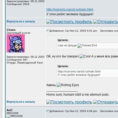
Зарегистрирован: 08.11.2003
Сообщения: 2818
http://rusroms.narod.ru/main.html
У этих ребят великое будущее!
Вернуться к началу
Chaos
Добавлено: Ср Ноя 12, 2003 4:01 pm
Заголовок соо
Смотрящий в ночи
Цитата:
сам не флуди
Ой, ну кто бы говорил
А у меня все равн
Зарегистрирован: 08.11.2003
Сообщения: 587
Откуда: Первозданный Хаос
Цитата:
http://rusroms.narod.ru/main.html
У этих ребят великое будущее!
Аминь
_________________
Homo sum; humani nibil a me alienum puto.
Вернуться к началу
АнС
Добавлено: Ср Ноя 12, 2003 4:09 pm
Заголовок соо
RRC2008