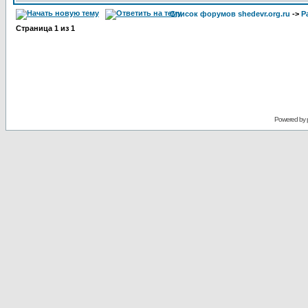
Список форумов shedevr.org.ru
->
Р
Страница
1
из
1
Powered by