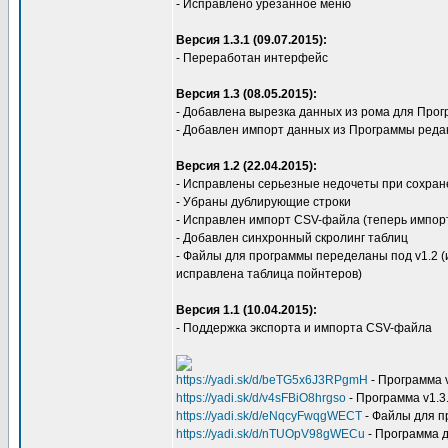
- Исправлено урезанное меню
Версия 1.3.1 (09.07.2015):
- Переработан интерфейс
Версия 1.3 (08.05.2015):
- Добавлена вырезка данных из рома для Пр
- Добавлен импорт данных из Программы ред
Версия 1.2 (22.04.2015):
- Исправлены серьезные недочеты при сохра
- Убраны дублирующие строки
- Исправлен импорт CSV-файла (теперь импорт
- Добавлен синхронный скролинг таблиц
- Файлы для программы переделаны под v1.2 (
исправлена таблица пойнтеров)
Версия 1.1 (10.04.2015):
- Поддержка экспорта и импорта CSV-файла
https://yadi.sk/d/beTG5x6J3RPgmH
- Программа 
https://yadi.sk/d/v4sFBiO8hrgso
- Программа v1.3
https://yadi.sk/d/eNqcyFwqgWECT
- Файлы для 
https://yadi.sk/d/nTUOpV98gWECu
- Программа 