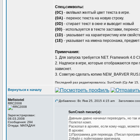
Спец.символы:
{0C}
- вкл/выкл желтый цвет текста в игре.
{0A}
- перенос текста на новую строку.
{0D}
- стирает текст в окне и выводит новый
{00}
- используется в тексте заставки, перенос 
{1D}
- указывает на характеристику или свойст
{1E}
- указывает на имена персонажа, предмета
Примечания:
1. Для запуска требуется NET. Framework 4.0 Clie
2. Надписи в игре, которые отображаются при
зависнет.
3. Советую сделать копию NEW_BARVER RUS.BI
Последний раз редактировалось: SunCrash (Ср Авг 15, 
Вернуться к началу
Mefistotel
Добавлено: Вс Янв 25, 2015 4:15 am
Заголовок сообщ
RRC2008
SunCrash писал(а):
Зарегистрирован:
Давным-давно начинал переводить, но так и
08.03.2008
Сообщения: 294
Полетел комп.
Откуда: МАГАДАН
Раскопал в архиве, если кому-надо, можете
В архиве:
1)Программа для перевода. (Писал программ
2)Файл с пойнтерами оригинала.