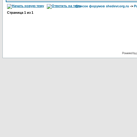
Список форумов shedevr.org.ru
->
Р
Страница
1
из
1
Powered by