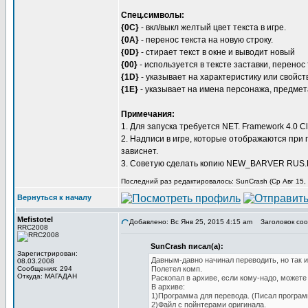
Спец.символы:
{0C}
- вкл/выкл желтый цвет текста в игре.
{0A}
- перенос текста на новую строку.
{0D}
- стирает текст в окне и выводит новый
{00}
- используется в тексте заставки, перенос 
{1D}
- указывает на характеристику или свойст
{1E}
- указывает на имена персонажа, предмета
Примечания:
1. Для запуска требуется NET. Framework 4.0 Clie
2. Надписи в игре, которые отображаются при
зависнет.
3. Советую сделать копию NEW_BARVER RUS.BI
Последний раз редактировалось: SunCrash (Ср Авг 15, 
Вернуться к началу
Mefistotel
Добавлено: Вс Янв 25, 2015 4:15 am
Заголовок сообщ
RRC2008
SunCrash писал(а):
Зарегистрирован:
Давным-давно начинал переводить, но так и
08.03.2008
Сообщения: 294
Полетел комп.
Откуда: МАГАДАН
Раскопал в архиве, если кому-надо, можете
В архиве:
1)Программа для перевода. (Писал программ
2)Файл с пойнтерами оригинала.