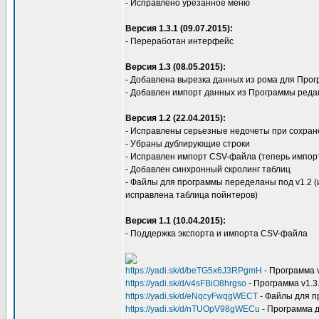
- Исправлено урезанное меню
Версия 1.3.1 (09.07.2015):
- Переработан интерфейс
Версия 1.3 (08.05.2015):
- Добавлена вырезка данных из рома для Пр
- Добавлен импорт данных из Программы ред
Версия 1.2 (22.04.2015):
- Исправлены серьезные недочеты при сохра
- Убраны дублирующие строки
- Исправлен импорт CSV-файла (теперь импорт
- Добавлен синхронный скролинг таблиц
- Файлы для программы переделаны под v1.2 (
исправлена таблица пойнтеров)
Версия 1.1 (10.04.2015):
- Поддержка экспорта и импорта CSV-файла
https://yadi.sk/d/beTG5x6J3RPgmH
- Программа 
https://yadi.sk/d/v4sFBiO8hrgso
- Программа v1.3
https://yadi.sk/d/eNqcyFwqgWECT
- Файлы для 
https://yadi.sk/d/nTUOpV98gWECu
- Программа 