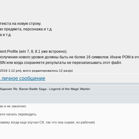
текста на новую строку.
во предмета, персонажа и т.д.
 и т.д.
nt Profile (win 7, 8, 8.1 уже встроено).
получении нового уровня должны быть не более 16 символов. Иначе РОМ в эт
N или когда сохраняете результаты не перезаписывать этот файл.
2018 1:12 pm), всего редактировалось 12 раз(а)
ения: Re: Barver Battle Saga - Legend of the Magic Warrior
к и не закончил.
ете начать переводить.
амму когда еще изучал C#, так что она сырая, но рабочая)
.