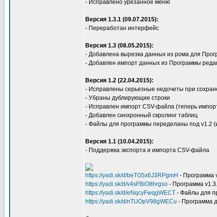
- Исправлено урезанное меню
Версия 1.3.1 (09.07.2015):
- Переработан интерфейс
Версия 1.3 (08.05.2015):
- Добавлена вырезка данных из рома для Пр
- Добавлен импорт данных из Программы ред
Версия 1.2 (22.04.2015):
- Исправлены серьезные недочеты при сохра
- Убраны дублирующие строки
- Исправлен импорт CSV-файла (теперь импорт
- Добавлен синхронный скролинг таблиц
- Файлы для программы переделаны под v1.2 (
Версия 1.1 (10.04.2015):
- Поддержка экспорта и импорта CSV-файла
https://yadi.sk/d/beTG5x6J3RPgmH
- Программа 
https://yadi.sk/d/v4sFBiO8hrgso
- Программа v1.3
https://yadi.sk/d/eNqcyFwqgWECT
- Файлы для 
https://yadi.sk/d/nTUOpV98gWECu
- Программа 