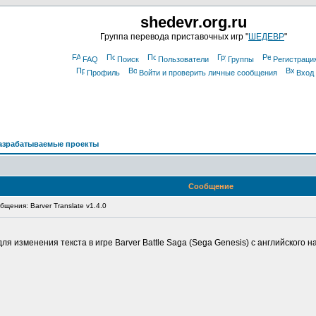
shedevr.org.ru
Группа перевода приставочных игр "
ШЕДЕВР
"
FAQ
Поиск
Пользователи
Группы
Регистраци
Профиль
Войти и проверить личные сообщения
Вход
азрабатываемые проекты
Сообщение
щения: Barver Translate v1.4.0
 изменения текста в игре Barver Battle Saga (Sega Genesis) с английского на