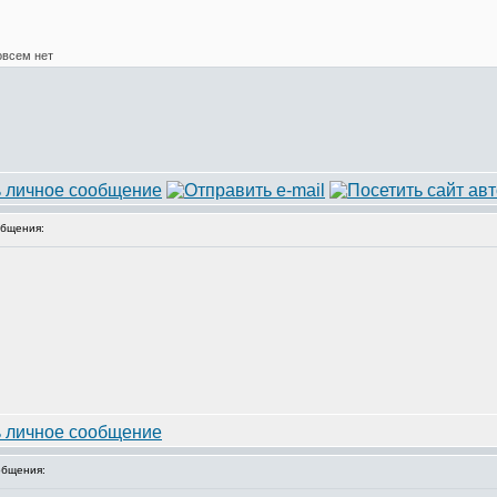
овсем нет
бщения:
бщения: