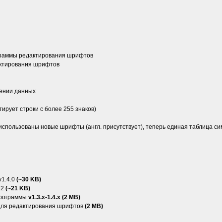
ограммы редактирования шрифтов
актирования шрифтов
нении данных
ирует строки с более 255 знаков)
использованы новые шрифты (англ. присутствует), теперь единая таблица си
v1.4.0
(~30 KB)
.2
(~21 KB)
программы
v1.3.x-1.4.x (2 MB)
для редактирования шрифтов
(2 MB)