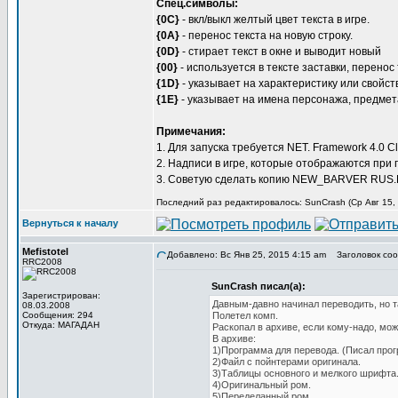
Спец.символы:
{0C}
- вкл/выкл желтый цвет текста в игре.
{0A}
- перенос текста на новую строку.
{0D}
- стирает текст в окне и выводит новый
{00}
- используется в тексте заставки, перенос 
{1D}
- указывает на характеристику или свойст
{1E}
- указывает на имена персонажа, предмета
Примечания:
1. Для запуска требуется NET. Framework 4.0 Clie
2. Надписи в игре, которые отображаются при 
3. Советую сделать копию NEW_BARVER RUS.BI
Последний раз редактировалось: SunCrash (Ср Авг 15, 
Вернуться к началу
Mefistotel
Добавлено: Вс Янв 25, 2015 4:15 am
Заголовок сообщ
RRC2008
SunCrash писал(а):
Зарегистрирован:
Давным-давно начинал переводить, но та
08.03.2008
Сообщения: 294
Полетел комп.
Откуда: МАГАДАН
Раскопал в архиве, если кому-надо, мож
В архиве:
1)Программа для перевода. (Писал прогр
2)Файл с пойнтерами оригинала.
3)Таблицы основного и мелкого шрифта
4)Оригинальный ром.
5)Переделанный ром.