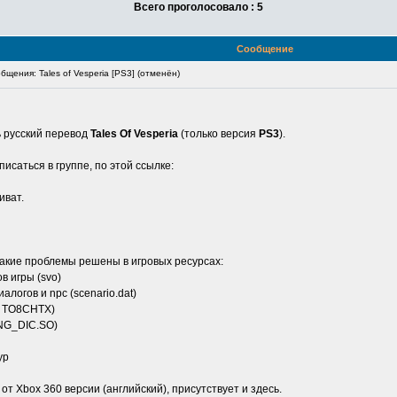
Всего проголосовало : 5
Сообщение
щения: Tales of Vesperia [PS3] (отменён)
 русский перевод
Tales Of Vesperia
(только версия
PS3
).
писаться в группе, по этой ссылке:
иват.
Какие проблемы решены в игровых ресурсах:
в игры (svo)
логов и npc (scenario.dat)
T, TO8CHTX)
ING_DIC.SO)
ур
от Xbox 360 версии (английский), присутствует и здесь.