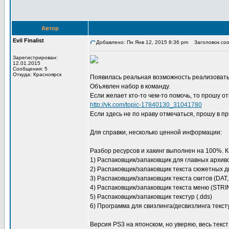
Автор
Evil Finalist
Добавлено: Пн Янв 12, 2015 8:36 pm
Заголовок сооб
Зарегистрирован:
12.01.2015
Сообщения: 5
Откуда: Красноярск
Появилась реальная возможность реализовать
Объявлен набор в команду.
Если желает кто-то чем-то помочь, то прошу от
http://vk.com/topic-17840130_31041780
Если здесь не по нраву отмечаться, прошу в пр
Для справки, несколько ценной информации:
Разбор ресурсов и хакинг выполнен на 100%. 
1) Распаковщик/запаковщик для главных архиво
2) Распаковщик/запаковщик текста сюжетных диа
3) Распаковщик/запаковщик текста скитов (DA
4) Распаковщик/запаковщик текста меню (STR
5) Распаковщик/запаковщик текстур (.dds)
6) Программа для свизлинга/десвизлинга текст
Версия PS3 на японском, но уверяю, весь текст 