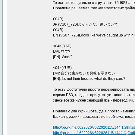
То есть потенциально в игру вшито 75-90% англ
Проблема решаемая, так как в текстовых файл
(YUR)
JP (VS07_726)よかったな。追いついて
(YUR)
EN (VS07_726)Looks like we've caught up with hi
<04>(RAP)
[JP]: ワフ?
[EN]: Woof?
<04>(YUR)
[JP]: 自分に害がないと興味も示さない
[EN]: It's not their loss, so what do they care?
То есть, достаточно просто перекопировать ниж
версия PS3, то здесь присутствует дополнитель
здесь всё же нужен знающий язык переводчик.
Прилагаю два скриншота, где я просто изменил
Шрифт русский нарисовать не проблема, весь т
http://pp.vk.me/c622026/v622026115/144f1/zlhnz
http://pp.vk.me/c622026/v622026115/144fa/4jCxd