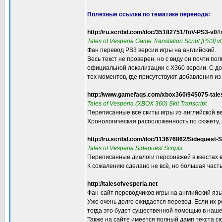
Полезные ссылки по тематике перевода:
http://ru.scribd.com/doc/35182751/ToV-PS3-v0#
Tales of Vesperia Game Translation Script [PS3] 
Фан перевод PS3 версии игры на английский.
Весь текст не проверен, но с виду он почти по
официальной локализации с X360 версии. С д
тех моментов, где присутствуют добавления из
http://www.gamefaqs.com/xbox360/945075-tales
Tales of Vesperia (XBOX 360) Skit Transcript
Переписанные все скиты игры из английской в
Хронологическая расположенность по сюжету, а
http://ru.scribd.com/doc/113676862/Sidequest-S
Tales of Vesperia Sidequest Scripts
Переписанные диалоги персонажей в квестах 
К сожалению сделано не всё, но большая част
http://talesofvesperia.net
Фан-сайт переводчиков игры на английский язы
Уже очень долго ожидается перевод. Если их р
тогда это будет существенной помощью в наш
Также на сайте имеется полный дамп текста сю