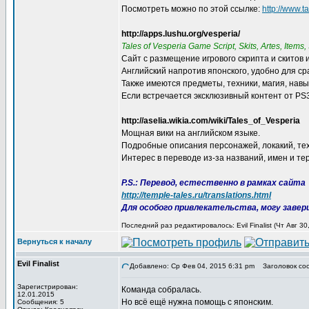
Посмотреть можно по этой ссылке:
http://www.t
http://apps.lushu.org/vesperia/
Tales of Vesperia Game Script, Skits, Artes, Items, 
Сайт с размещение игрового скрипта и скитов 
Английский напротив японского, удобно для ср
Также имеются предметы, техники, магия, навы
Если встречается эксклюзивный контент от PS3
http://aselia.wikia.com/wiki/Tales_of_Vesperia
Мощная вики на английском языке.
Подробные описания персонажей, локакий, техн
Интерес в переводе из-за названий, имен и те
P.S.: Перевод, естественно в рамках сайта
http://temple-tales.ru/translations.html
Для особого привлекательства, могу заве
Последний раз редактировалось: Evil Finalist (Чт Авг 3
Вернуться к началу
Evil Finalist
Добавлено: Ср Фев 04, 2015 6:31 pm
Заголовок со
Зарегистрирован:
Команда собралась.
12.01.2015
Но всё ещё нужна помощь с японским.
Сообщения: 5