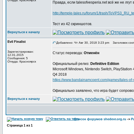
Откуда: Красноярск
Правда, если talesofvesperia.net всё же не лгут
http://temple-tales.ru/forum/1/trash/ToVPS3_RU
Тест из 42 скриншотов.
Вернуться к началу
Evil Finalist
Добавлено: Чт Авг 30, 2018 3:23 pm
Заголовок соо
Зарегистрирован:
Статус перевода:
Отменён
12.01.2015
Сообщения: 5
Откуда: Красноярск
Официальный релиз:
Definitive Edition
Microsoft Windows, Nintendo Switch, PlayStation
Q4 2018
https://www.bandainamcoent.com/games/tales-of-ve
Официально заявлено, что игра будет сопрово
Вернуться к началу
Список форумов shedevr.org.ru
->
Р
Страница
1
из
1