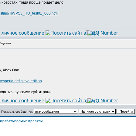
 в новостях, тогда проще пойдёт дело.
_testing/ToVPS3_RU_test01_000.html
бщения:
 4, Xbox One
speria-definitive-edition
ждаться русскими субтитрами.
Показать сообщения:
азрабатываемые проекты