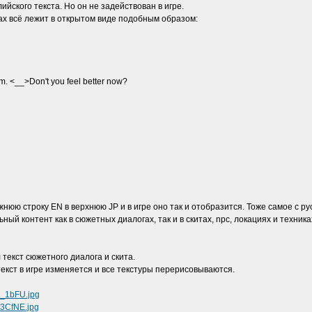
ийского текста. Но он не задействован в игре.
ах всё лежит в открытом виде подобным образом:
m. <__>Don't you feel better now?
нюю строку EN в верхнюю JP и в игре оно так и отобразится. Тоже самое с ру
ный контент как в сюжетных диалогах, так и в скитах, npc, локациях и техника
 текст сюжетного диалога и скита.
екст в игре изменяется и все текстуры перерисовываются.
s_1bFU.jpg
I3CfNE.jpg