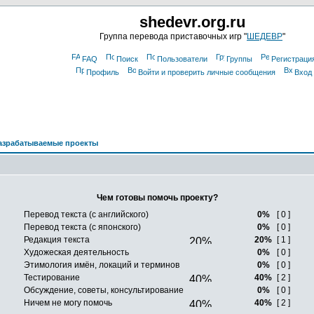
shedevr.org.ru
Группа перевода приставочных игр "
ШЕДЕВР
"
FAQ
Поиск
Пользователи
Группы
Регистраци
Профиль
Войти и проверить личные сообщения
Вход
азрабатываемые проекты
Чем готовы помочь проекту?
Перевод текста (с английского)
0%
[ 0 ]
Перевод текста (с японского)
0%
[ 0 ]
Редакция текста
20%
[ 1 ]
Художеская деятельность
0%
[ 0 ]
Этимология имён, локаций и терминов
0%
[ 0 ]
Тестирование
40%
[ 2 ]
Обсуждение, советы, консультирование
0%
[ 0 ]
Ничем не могу помочь
40%
[ 2 ]