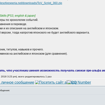
alesofvesperia.net/downloads/ToV_Script_360.zip
Skills [PS3, english & japan]
игры по хронологии событий.
авнения в переводе.
ки и их описания на английском и японском.
 версии, тогда напротив японского не будет английского варианта.
ик, титулов, навыков и прочего.
рминов на английском и японском (для сравнения).
рить, что участники имеют возможность получать свежие пре-альфа ве
0, 2018 3:23 pm), всего редактировалось 1 раз
общения: