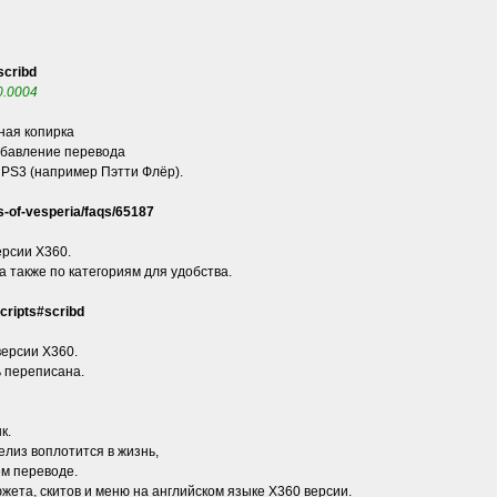
scribd
v0.0004
лная копирка
обавление перевода
 PS3 (например Пэтти Флёр).
-of-vesperia/faqs/65187
ерсии X360.
 также по категориям для удобства.
cripts#scribd
версии X360.
ь переписана.
к.
елиз воплотится в жизнь,
ем переводе.
жета, скитов и меню на английском языке X360 версии.