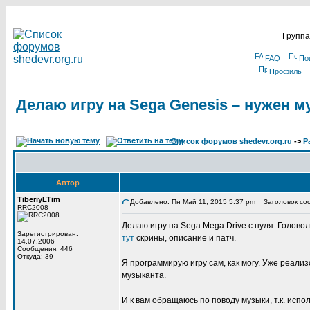
Группа
FAQ
По
Профиль
Делаю игру на Sega Genesis – нужен м
Список форумов shedevr.org.ru
->
Р
Автор
TiberiyLTim
Добавлено: Пн Май 11, 2015 5:37 pm
Заголовок сооб
RRC2008
Делаю игру на Sega Mega Drive с нуля. Головол
Зарегистрирован:
тут
скрины, описание и патч.
14.07.2006
Сообщения: 446
Откуда: 39
Я программирую игру сам, как могу. Уже реали
музыканта.
И к вам обращаюсь по поводу музыки, т.к. испо