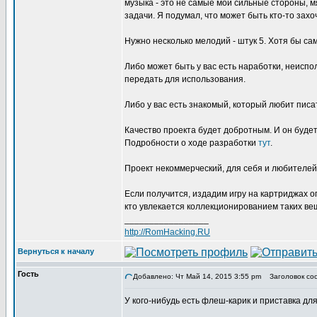
музыка - это не самые мои сильные стороны, м
задачи. Я подумал, что может быть кто-то захо
Нужно несколько мелодий - штук 5. Хотя бы са
Либо может быть у вас есть наработки, неисп
передать для использования.
Либо у вас есть знакомый, который любит писа
Качество проекта будет добротным. И он будет
Подробности о ходе разработки
тут
.
Проект некоммерческий, для себя и любителей
Если получится, издадим игру на картриджах о
кто увлекается коллекционированием таких ве
_________________
http://RomHacking.RU
Вернуться к началу
Гость
Добавлено: Чт Май 14, 2015 3:55 pm
Заголовок сооб
У кого-нибудь есть флеш-карик и приставка д