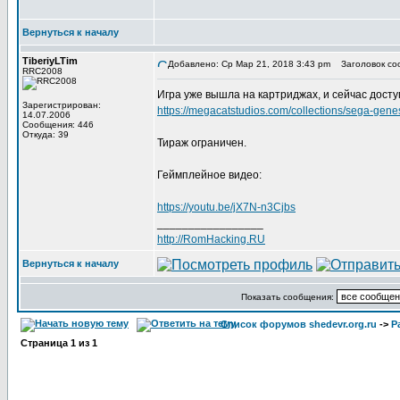
Вернуться к началу
TiberiyLTim
Добавлено: Ср Мар 21, 2018 3:43 pm
Заголовок со
RRC2008
Игра уже вышла на картриджах, и сейчас доступ
Зарегистрирован:
https://megacatstudios.com/collections/sega-gen
14.07.2006
Сообщения: 446
Откуда: 39
Тираж ограничен.
Геймплейное видео:
https://youtu.be/jX7N-n3Cjbs
_________________
http://RomHacking.RU
Вернуться к началу
Показать сообщения:
Список форумов shedevr.org.ru
->
Р
Страница
1
из
1