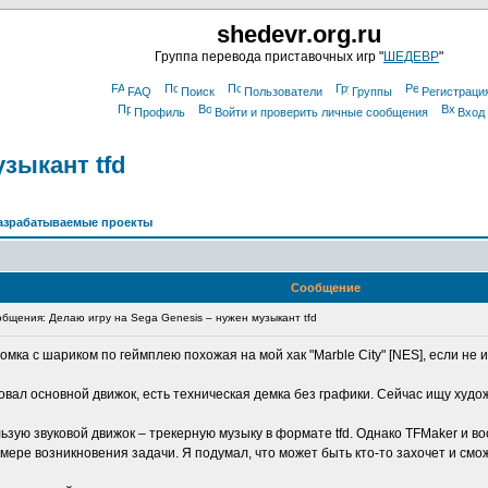
shedevr.org.ru
Группа перевода приставочных игр "
ШЕДЕВР
"
FAQ
Поиск
Пользователи
Группы
Регистраци
Профиль
Войти и проверить личные сообщения
Вход
узыкант tfd
азрабатываемые проекты
Сообщение
щения: Делаю игру на Sega Genesis – нужен музыкант tfd
омка с шариком по геймплею похожая на мой хак "Marble City" [NES], если не 
зовал основной движок, есть техническая демка без графики. Сейчас ищу худо
льзую звуковой движок – трекерную музыку в формате tfd. Однако TFMaker и в
 мере возникновения задачи. Я подумал, что может быть кто-то захочет и смо