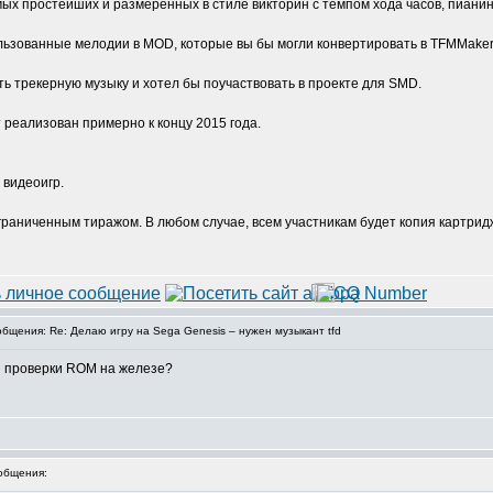
мых простейших и размеренных в стиле викторин с темпом хода часов, пианин
ользованные мелодии в MOD, которые вы бы могли конвертировать в TFMMaker
ть трекерную музыку и хотел бы поучаствовать в проекте для SMD.
 реализован примерно к концу 2015 года.
 видеоигр.
граниченным тиражом. В любом случае, всем участникам будет копия картрид
щения: Re: Делаю игру на Sega Genesis – нужен музыкант tfd
ля проверки ROM на железе?
общения: