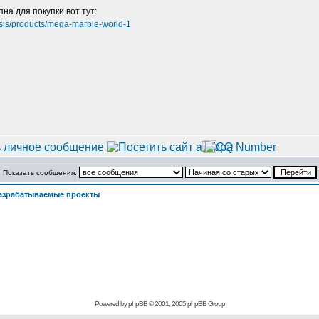
на для покупки вот тут:
esis/products/mega-marble-world-1
Показать сообщения:
азрабатываемые проекты
Powered by
phpBB
© 2001, 2005 phpBB Group