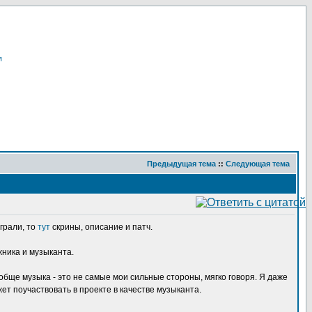
я
Предыдущая тема
::
Следующая тема
играли, то
тут
скрины, описание и патч.
жника и музыканта.
ообще музыка - это не самые мои сильные стороны, мягко говоря. Я даже
жет поучаствовать в проекте в качестве музыканта.