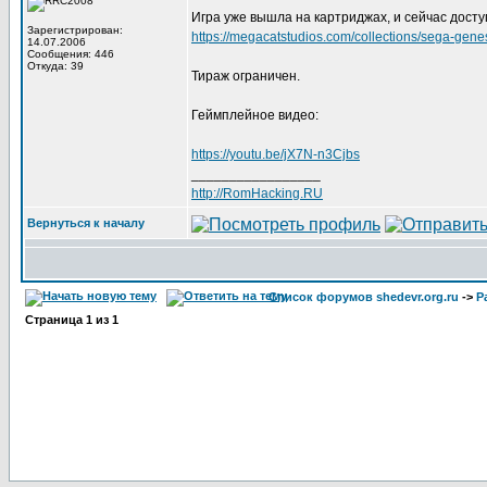
Игра уже вышла на картриджах, и сейчас доступ
Зарегистрирован:
https://megacatstudios.com/collections/sega-gen
14.07.2006
Сообщения: 446
Откуда: 39
Тираж ограничен.
Геймплейное видео:
https://youtu.be/jX7N-n3Cjbs
_________________
http://RomHacking.RU
Вернуться к началу
Список форумов shedevr.org.ru
->
Р
Страница
1
из
1