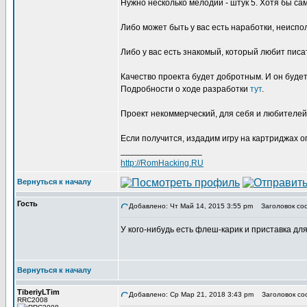
Нужно несколько мелодий - штук 5. Хотя бы са
Либо может быть у вас есть наработки, неисп
Либо у вас есть знакомый, который любит писа
Качество проекта будет добротным. И он будет
Подробности о ходе разработки
тут
.
Проект некоммерческий, для себя и любителей
Если получится, издадим игру на картриджах о
_________________
http://RomHacking.RU
Вернуться к началу
Гость
Добавлено: Чт Май 14, 2015 3:55 pm
Заголовок сооб
У кого-нибудь есть флеш-карик и приставка д
Вернуться к началу
TiberiyLTim
Добавлено: Ср Мар 21, 2018 3:43 pm
Заголовок со
RRC2008