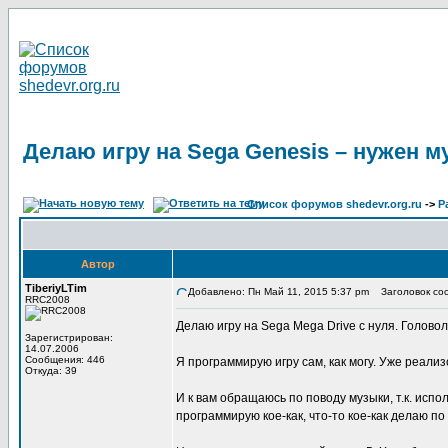
Делаю игру на Sega Genesis – нужен м
Список форумов shedevr.org.ru
->
Р
Автор
TiberiyLTim
Добавлено: Пн Май 11, 2015 5:37 pm
Заголовок сооб
RRC2008
Делаю игру на Sega Mega Drive с нуля. Головол
Зарегистрирован:
14.07.2006
Сообщения: 446
Я программирую игру сам, как могу. Уже реали
Откуда: 39
И к вам обращаюсь по поводу музыки, т.к. испо
программирую кое-как, что-то кое-как делаю по