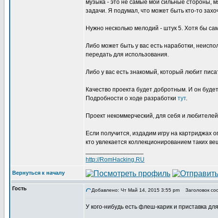
музыка - это не самые мои сильные стороны, м
задачи. Я подумал, что может быть кто-то захо
Нужно несколько мелодий - штук 5. Хотя бы са
Либо может быть у вас есть наработки, неисп
передать для использования.
Либо у вас есть знакомый, который любит писа
Качество проекта будет добротным. И он будет
Подробности о ходе разработки
тут
.
Проект некоммерческий, для себя и любителей
Если получится, издадим игру на картриджах о
кто увлекается коллекционированием таких ве
_________________
http://RomHacking.RU
Вернуться к началу
Гость
Добавлено: Чт Май 14, 2015 3:55 pm
Заголовок сооб
У кого-нибудь есть флеш-карик и приставка д