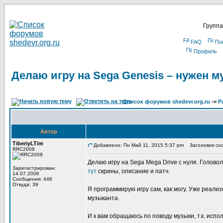
Группа
FAQ
По
Профиль
Делаю игру на Sega Genesis – нужен м
Список форумов shedevr.org.ru
->
Р
Автор
TiberiyLTim
Добавлено: Пн Май 11, 2015 5:37 pm
Заголовок сооб
RRC2008
Делаю игру на Sega Mega Drive с нуля. Головол
Зарегистрирован:
тут
скрины, описание и патч.
14.07.2006
Сообщения: 446
Откуда: 39
Я программирую игру сам, как могу. Уже реали
музыканта.
И к вам обращаюсь по поводу музыки, т.к. испо