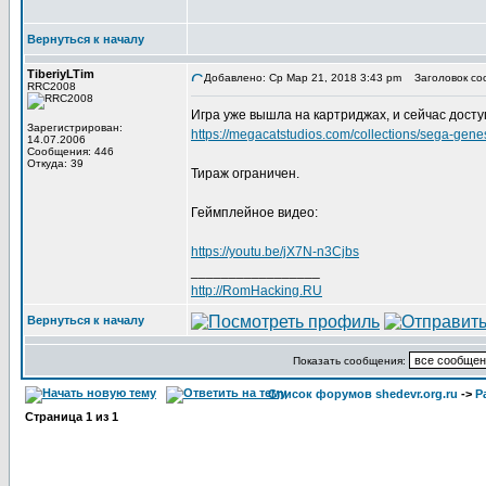
Вернуться к началу
TiberiyLTim
Добавлено: Ср Мар 21, 2018 3:43 pm
Заголовок со
RRC2008
Игра уже вышла на картриджах, и сейчас доступ
Зарегистрирован:
https://megacatstudios.com/collections/sega-gen
14.07.2006
Сообщения: 446
Откуда: 39
Тираж ограничен.
Геймплейное видео:
https://youtu.be/jX7N-n3Cjbs
_________________
http://RomHacking.RU
Вернуться к началу
Показать сообщения:
Список форумов shedevr.org.ru
->
Р
Страница
1
из
1