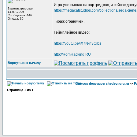
Игра уже вышла на картриджах, и сейчас доступ
Зарегистрирован:
https://megacatstudios.com/collections/sega-gen
14.07.2006
Сообщения: 446
Откуда: 39
Тираж ограничен.
Геймплейное видео:
https://youtu.be/jX7N-n3Cjbs
_________________
http://RomHacking.RU
Вернуться к началу
Список форумов shedevr.org.ru
->
Р
Страница
1
из
1