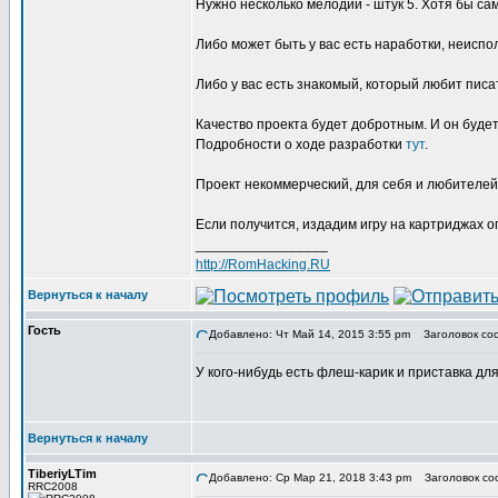
Нужно несколько мелодий - штук 5. Хотя бы са
Либо может быть у вас есть наработки, неисп
Либо у вас есть знакомый, который любит писа
Качество проекта будет добротным. И он будет
Подробности о ходе разработки
тут
.
Проект некоммерческий, для себя и любителей
Если получится, издадим игру на картриджах о
_________________
http://RomHacking.RU
Вернуться к началу
Гость
Добавлено: Чт Май 14, 2015 3:55 pm
Заголовок сооб
У кого-нибудь есть флеш-карик и приставка д
Вернуться к началу
TiberiyLTim
Добавлено: Ср Мар 21, 2018 3:43 pm
Заголовок со
RRC2008