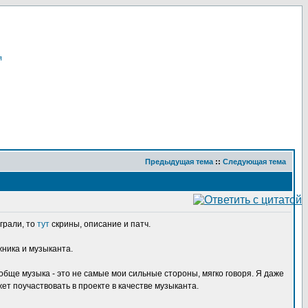
я
Предыдущая тема
::
Следующая тема
играли, то
тут
скрины, описание и патч.
жника и музыканта.
ообще музыка - это не самые мои сильные стороны, мягко говоря. Я даже
жет поучаствовать в проекте в качестве музыканта.