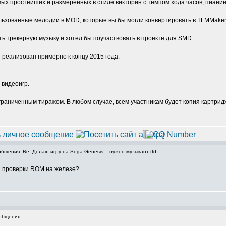
мых простейших и размеренных в стиле викторин с темпом хода часов, пианин
ользованные мелодии в MOD, которые вы бы могли конвертировать в TFMMaker
ть трекерную музыку и хотел бы поучаствовать в проекте для SMD.
 реализован примерно к концу 2015 года.
 видеоигр.
граниченным тиражом. В любом случае, всем участникам будет копия картрид
щения: Re: Делаю игру на Sega Genesis – нужен музыкант tfd
ля проверки ROM на железе?
общения: