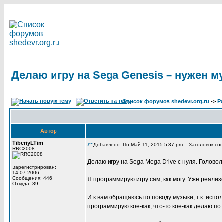
Делаю игру на Sega Genesis – нужен м
Список форумов shedevr.org.ru
->
Р
Автор
TiberiyLTim
Добавлено: Пн Май 11, 2015 5:37 pm
Заголовок сооб
RRC2008
Делаю игру на Sega Mega Drive с нуля. Головол
Зарегистрирован:
14.07.2006
Сообщения: 446
Я программирую игру сам, как могу. Уже реали
Откуда: 39
И к вам обращаюсь по поводу музыки, т.к. испо
программирую кое-как, что-то кое-как делаю по