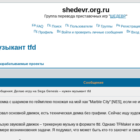
shedevr.org.ru
Группа перевода приставочных игр "
ШЕДЕВР
"
FAQ
Поиск
Пользователи
Группы
Регистраци
Профиль
Войти и проверить личные сообщения
Вход
узыкант tfd
азрабатываемые проекты
Сообщение
щения: Делаю игру на Sega Genesis – нужен музыкант tfd
омка с шариком по геймплею похожая на мой хак "Marble City" [NES], если не 
зовал основной движок, есть техническая демка без графики. Сейчас ищу худо
льзую звуковой движок – трекерную музыку в формате tfd. Однако TFMaker и в
 мере возникновения задачи. Я подумал, что может быть кто-то захочет и смо