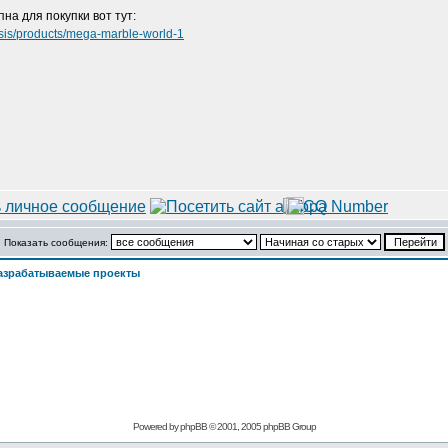
на для покупки вот тут:
esis/products/mega-marble-world-1
Показать сообщения:
азрабатываемые проекты
Powered by
phpBB
© 2001, 2005 phpBB Group