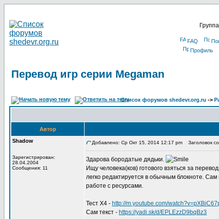
Группа
FAQ
По
Профиль
Перевод игр серии Megaman
Список форумов shedevr.org.ru
->
Р
Автор
Shadow
Добавлено: Ср Окт 15, 2014 12:17 pm
Заголовок со
Зарегистрирован:
Здарова бородатые дядьки.
28.04.2004
Ищу человека(ков) готового взяться за перево
Сообщения: 11
легко редактируется в обычным блокноте. Сам
работе с ресурсами.
Тест X4 -
http://m.youtube.com/watch?v=pXBiC6
Сам текст -
https://yadi.sk/d/EPLEzzD9bqBz3