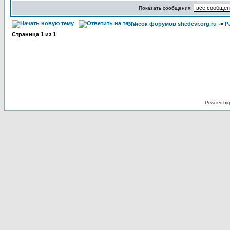
Показать сообщения:
Список форумов shedevr.org.ru
->
Р
Страница
1
из
1
Powered by