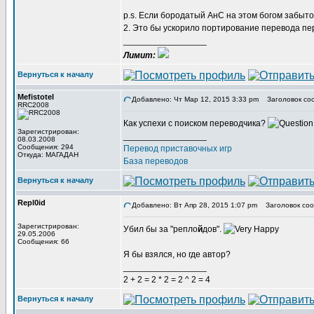
p.s. Если бородатый АнС на этом богом забытом
2. Это бы ускорило портирование перевода пе
_________________
Лимит:
Вернуться к началу
Mefistotel
Добавлено: Чт Мар 12, 2015 3:33 pm
Заголовок со
RRC2008
Как успехи с поиском переводчика?
Зарегистрирован:
_________________
08.03.2008
Сообщения: 294
Перевод приставочных игр
Откуда: МАГАДАН
База переводов
Вернуться к началу
Repl0id
Добавлено: Вт Апр 28, 2015 1:07 pm
Заголовок соо
Зарегистрирован:
Убил бы за "репло
й
дов".
29.05.2006
Сообщения: 66
Я бы взялся, но где автор?
_________________
2 + 2 = 2 * 2 = 2 ^ 2 = 4
Вернуться к началу