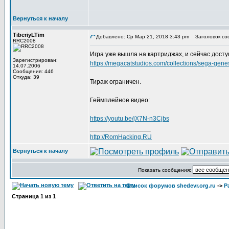
Вернуться к началу
TiberiyLTim
Добавлено: Ср Мар 21, 2018 3:43 pm
Заголовок со
RRC2008
Игра уже вышла на картриджах, и сейчас доступ
Зарегистрирован:
https://megacatstudios.com/collections/sega-gen
14.07.2006
Сообщения: 446
Откуда: 39
Тираж ограничен.
Геймплейное видео:
https://youtu.be/jX7N-n3Cjbs
_________________
http://RomHacking.RU
Вернуться к началу
Показать сообщения:
Список форумов shedevr.org.ru
->
Р
Страница
1
из
1