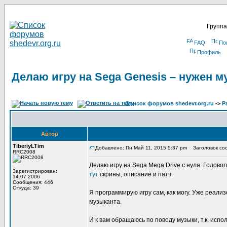
Группа
FAQ
По
Профиль
Делаю игру на Sega Genesis – нужен м
Список форумов shedevr.org.ru
->
Р
Автор
TiberiyLTim
Добавлено: Пн Май 11, 2015 5:37 pm
Заголовок сооб
RRC2008
Делаю игру на Sega Mega Drive с нуля. Головол
Зарегистрирован:
тут
скрины, описание и патч.
14.07.2006
Сообщения: 446
Откуда: 39
Я программирую игру сам, как могу. Уже реали
музыканта.
И к вам обращаюсь по поводу музыки, т.к. испо