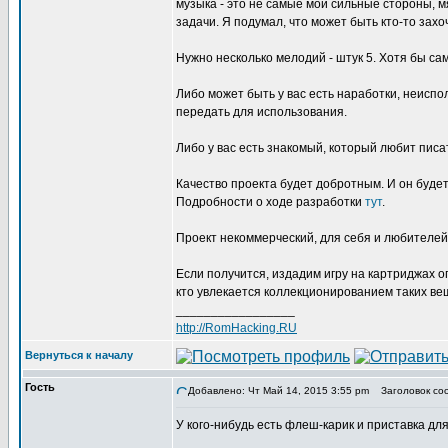
музыка - это не самые мои сильные стороны, м
задачи. Я подумал, что может быть кто-то захо
Нужно несколько мелодий - штук 5. Хотя бы са
Либо может быть у вас есть наработки, неисп
передать для использования.
Либо у вас есть знакомый, который любит писа
Качество проекта будет добротным. И он будет
Подробности о ходе разработки
тут
.
Проект некоммерческий, для себя и любителей
Если получится, издадим игру на картриджах о
кто увлекается коллекционированием таких ве
_________________
http://RomHacking.RU
Вернуться к началу
Гость
Добавлено: Чт Май 14, 2015 3:55 pm
Заголовок сооб
У кого-нибудь есть флеш-карик и приставка д