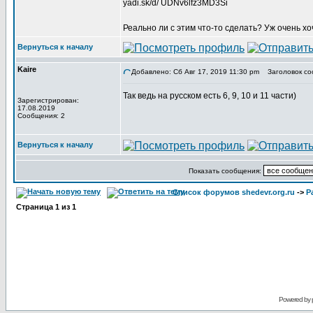
yadi.sk/d/ UDNv6lfz3MD3Si
Реально ли с этим что-то сделать? Уж очень 
Вернуться к началу
Kaire
Добавлено: Сб Авг 17, 2019 11:30 pm
Заголовок со
Так ведь на русском есть 6, 9, 10 и 11 части)
Зарегистрирован:
17.08.2019
Сообщения: 2
Вернуться к началу
Показать сообщения:
Список форумов shedevr.org.ru
->
Р
Страница
1
из
1
Powered by