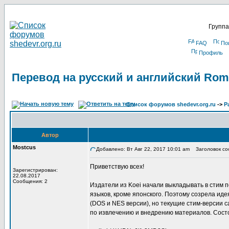
Группа
FAQ
По
Профиль
Перевод на русский и английский Roma
Список форумов shedevr.org.ru
->
Р
Автор
Mostcus
Добавлено: Вт Авг 22, 2017 10:01 am
Заголовок соо
Приветствую всех!
Зарегистрирован:
22.08.2017
Сообщения: 2
Издатели из Koei начали выкладывать в стим п
языков, кроме японского. Поэтому созрела иде
(DOS и NES версии), но текущие стим-версии с
по извлечению и внедрению материалов. Состо