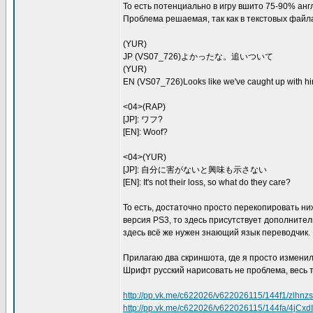
То есть потенциально в игру вшито 75-90% англ
Проблема решаемая, так как в текстовых файл
(YUR)
JP (VS07_726)よかったな。追いついて
(YUR)
EN (VS07_726)Looks like we've caught up with hi
<04>(RAP)
[JP]: ワフ?
[EN]: Woof?
<04>(YUR)
[JP]: 自分に害がないと興味も示さない
[EN]: It's not their loss, so what do they care?
То есть, достаточно просто перекопировать ниж
версия PS3, то здесь присутствует дополнитель
здесь всё же нужен знающий язык переводчик.
Прилагаю два скриншота, где я просто изменил
Шрифт русский нарисовать не проблема, весь т
http://pp.vk.me/c622026/v622026115/144f1/zlhnz
http://pp.vk.me/c622026/v622026115/144fa/4jCxd