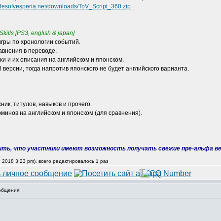
alesofvesperia.net/downloads/ToV_Script_360.zip
Skills [PS3, english & japan]
игры по хронологии событий.
авнения в переводе.
ки и их описания на английском и японском.
 версии, тогда напротив японского не будет английского варианта.
ик, титулов, навыков и прочего.
рминов на английском и японском (для сравнения).
рить, что участники имеют возможность получать свежие пре-альфа ве
0, 2018 3:23 pm), всего редактировалось 1 раз
общения: