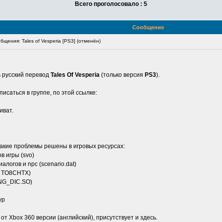
Всего проголосовало : 5
Сообщение
щения: Tales of Vesperia [PS3] (отменён)
 русский перевод
Tales Of Vesperia
(только версия
PS3
).
писаться в группе, по этой ссылке:
иват.
Какие проблемы решены в игровых ресурсах:
в игры (svo)
логов и npc (scenario.dat)
T, TO8CHTX)
ING_DIC.SO)
ур
от Xbox 360 версии (английский), присутствует и здесь.