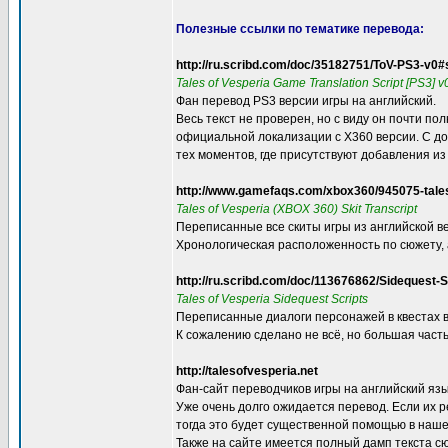
Полезные ссылки по тематике перевода:
http://ru.scribd.com/doc/35182751/ToV-PS3-v0#
Tales of Vesperia Game Translation Script [PS3] 
Фан перевод PS3 версии игры на английский.
Весь текст не проверен, но с виду он почти по
официальной локализации с X360 версии. С д
тех моментов, где присутствуют добавления из
http://www.gamefaqs.com/xbox360/945075-tales
Tales of Vesperia (XBOX 360) Skit Transcript
Переписанные все скиты игры из английской в
Хронологическая расположенность по сюжету, а
http://ru.scribd.com/doc/113676862/Sidequest-S
Tales of Vesperia Sidequest Scripts
Переписанные диалоги персонажей в квестах 
К сожалению сделано не всё, но большая част
http://talesofvesperia.net
Фан-сайт переводчиков игры на английский язы
Уже очень долго ожидается перевод. Если их р
тогда это будет существенной помощью в наш
Также на сайте имеется полный дамп текста сю