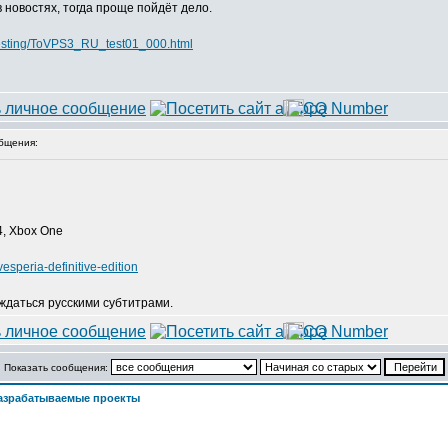
 в новостях, тогда проще пойдёт дело.
_testing/ToVPS3_RU_test01_000.html
бщения:
 4, Xbox One
speria-definitive-edition
ждаться русскими субтитрами.
Показать сообщения:
азрабатываемые проекты