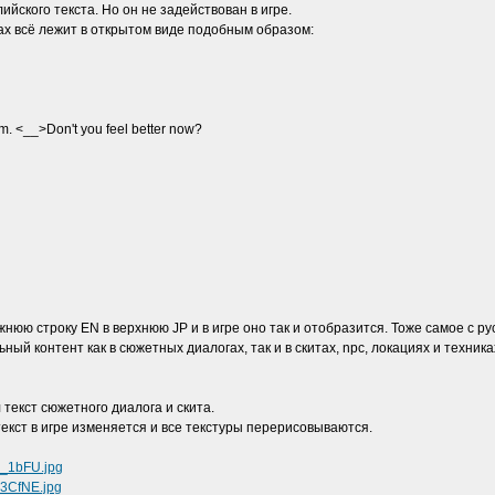
ийского текста. Но он не задействован в игре.
ах всё лежит в открытом виде подобным образом:
m. <__>Don't you feel better now?
нюю строку EN в верхнюю JP и в игре оно так и отобразится. Тоже самое с ру
ный контент как в сюжетных диалогах, так и в скитах, npc, локациях и техника
 текст сюжетного диалога и скита.
екст в игре изменяется и все текстуры перерисовываются.
s_1bFU.jpg
I3CfNE.jpg