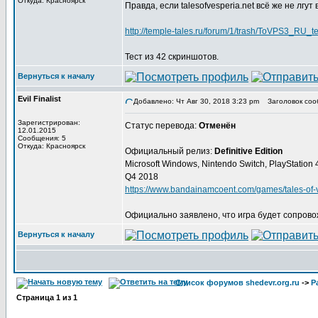
Откуда: Красноярск
Правда, если talesofvesperia.net всё же не лгут
http://temple-tales.ru/forum/1/trash/ToVPS3_RU
Тест из 42 скриншотов.
Вернуться к началу
Evil Finalist
Добавлено: Чт Авг 30, 2018 3:23 pm
Заголовок соо
Зарегистрирован:
Статус перевода:
Отменён
12.01.2015
Сообщения: 5
Откуда: Красноярск
Официальный релиз:
Definitive Edition
Microsoft Windows, Nintendo Switch, PlayStation
Q4 2018
https://www.bandainamcoent.com/games/tales-of-ve
Официально заявлено, что игра будет сопрово
Вернуться к началу
Список форумов shedevr.org.ru
->
Р
Страница
1
из
1