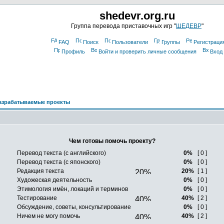
shedevr.org.ru
Группа перевода приставочных игр "
ШЕДЕВР
"
FAQ
Поиск
Пользователи
Группы
Регистраци
Профиль
Войти и проверить личные сообщения
Вход
азрабатываемые проекты
Чем готовы помочь проекту?
Перевод текста (с английского)
0%
[ 0 ]
Перевод текста (с японского)
0%
[ 0 ]
Редакция текста
20%
[ 1 ]
Художеская деятельность
0%
[ 0 ]
Этимология имён, локаций и терминов
0%
[ 0 ]
Тестирование
40%
[ 2 ]
Обсуждение, советы, консультирование
0%
[ 0 ]
Ничем не могу помочь
40%
[ 2 ]