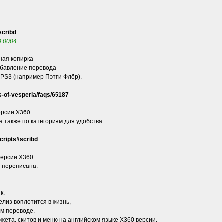
scribd
v0.0004
лная копирка
обавление перевода
 PS3 (например Пэтти Флёр).
-of-vesperia/faqs/65187
ерсии X360.
 также по категориям для удобства.
cripts#scribd
версии X360.
ь переписана.
к.
елиз воплотится в жизнь,
ем переводе.
жета, скитов и меню на английском языке X360 версии.