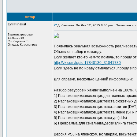
Автор
Evil Finalist
Добавлено: Пн Янв 12, 2015 8:36 pm
Заголовок сооб
Зарегистрирован:
12.01.2015
Сообщения: 5
Откуда: Красноярск
Появилась реальная возможность реализовать
Объявлен набор в команду.
Если желает кто-то чем-то помочь, то прошу от
http://vk.com/topic-17840130_31041780
Если здесь не по нраву отмечаться, прошу в пр
Для справки, несколько ценной информации:
Разбор ресурсов и хакинг выполнен на 100%. 
1) Распаковщик/запаковщик для главных архиво
2) Распаковщик/запаковщик текста сюжетных диа
3) Распаковщик/запаковщик текста скитов (DA
4) Распаковщик/запаковщик текста меню (STR
5) Распаковщик/запаковщик текстур (.dds)
6) Программа для свизлинга/десвизлинга текст
Версия PS3 на японском, но уверяю, весь текст 