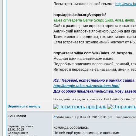
Посмотреть можно по этой ссылке:
http://www.t
http://apps.lushu.org/vesperia/
Tales of Vesperia Game Script, Skits, Artes, Items, 
Сайт с размещение игрового скрипта и скитов 
Английский напротив японского, удобно для ср
Также имеются предметы, техники, магия, навы
Если встречается эксклюзивный контент от PS3
http://aselia.wikia.com/wiki/Tales_of_Vesperia
Мощная вики на английском языке.
Подробные описания персонажей, локакий, техн
Интерес в переводе из-за названий, имен и те
P.S.: Перевод, естественно в рамках сайта
http://temple-tales.ru/translations.html
Для особого привлекательства, могу заве
Последний раз редактировалось: Evil Finalist (Чт Авг 3
Вернуться к началу
Evil Finalist
Добавлено: Ср Фев 04, 2015 6:31 pm
Заголовок со
Зарегистрирован:
Команда собралась.
12.01.2015
Но всё ещё нужна помощь с японским.
Сообщения: 5