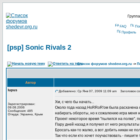
Группа
FAQ
По
Профиль
[psp] Sonic Rivals 2
Список форумов shedevr.org.ru
->
П
Автор
lupus
Добавлено: Ср Янв 07, 2009 11:09 am
Заголовок соо
Хм, с чего бы начать...
Зарегистрирован:
Около года назад HoRRoR'ом была расхачена с
09.08.2006
Сообщения: 485
набирать обороты, но к сожалению игра меня н
Откуда: Украина, Крым
Проект некоторое время "пылился на полке", п
Пару дней назад я получил от него результаты
Бросать как-то жалко, а вот добить никак не п
Так что если кто хочет поучаствовать - пишите