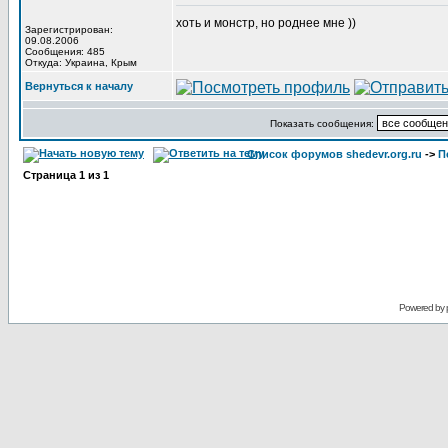
хоть и монстр, но роднее мне ))
Зарегистрирован:
09.08.2006
Сообщения: 485
Откуда: Украина, Крым
Вернуться к началу
Показать сообщения:
Список форумов shedevr.org.ru
->
П
Страница
1
из
1
Powered by