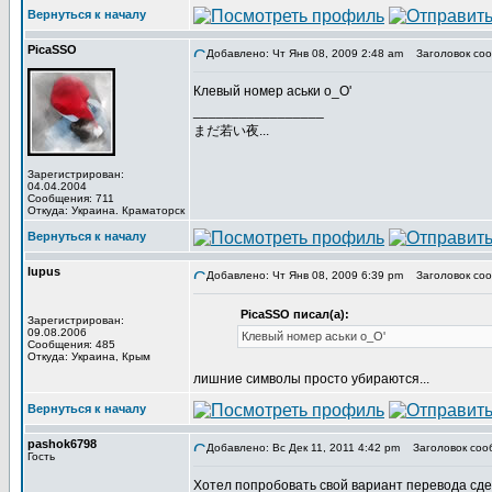
Вернуться к началу
PicaSSO
Добавлено: Чт Янв 08, 2009 2:48 am
Заголовок соо
Клевый номер аськи о_О'
_________________
まだ若い夜...
Зарегистрирован:
04.04.2004
Сообщения: 711
Откуда: Украина. Краматорск
Вернуться к началу
lupus
Добавлено: Чт Янв 08, 2009 6:39 pm
Заголовок соо
PicaSSO писал(а):
Зарегистрирован:
09.08.2006
Клевый номер аськи о_О'
Сообщения: 485
Откуда: Украина, Крым
лишние символы просто убираются...
Вернуться к началу
pashok6798
Добавлено: Вс Дек 11, 2011 4:42 pm
Заголовок сооб
Гость
Хотел попробовать свой вариант перевода сдел