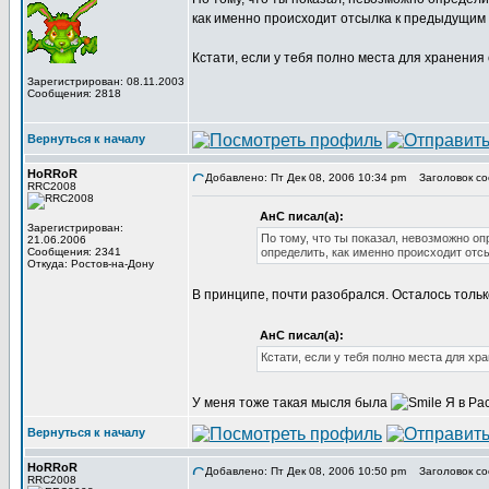
как именно происходит отсылка к предыдущим
Кстати, если у тебя полно места для хранения
Зарегистрирован: 08.11.2003
Сообщения: 2818
Вернуться к началу
HoRRoR
Добавлено: Пт Дек 08, 2006 10:34 pm
Заголовок со
RRC2008
АнС писал(а):
Зарегистрирован:
По тому, что ты показал, невозможно оп
21.06.2006
Сообщения: 2341
определить, как именно происходит от
Откуда: Ростов-на-Дону
В принципе, почти разобрался. Осталось толь
АнС писал(а):
Кстати, если у тебя полно места для хр
У меня тоже такая мысля была
Я в Pac
Вернуться к началу
HoRRoR
Добавлено: Пт Дек 08, 2006 10:50 pm
Заголовок со
RRC2008