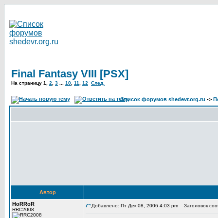
Final Fantasy VIII [PSX]
На страницу
1
,
2
,
3
...
10
,
11
,
12
След.
Список форумов shedevr.org.ru
->
П
Автор
HoRRoR
Добавлено: Пт Дек 08, 2006 4:03 pm
Заголовок сообщ
RRC2008