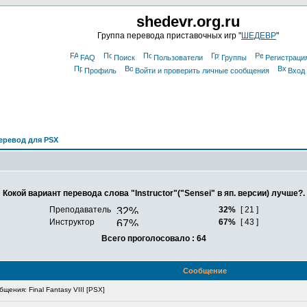
shedevr.org.ru
Группа перевода приставочных игр "
ШЕДЕВР
"
FAQ
Поиск
Пользователи
Группы
Регистраци
Профиль
Войти и проверить личные сообщения
Вход
еревод для PSX
Кокой вариант перевода слова "Instructor"("Sensei" в яп. версии) лучше?.
Преподаватель
32%
[ 21 ]
Инструктор
67%
[ 43 ]
Всего проголосовало : 64
Сообщение
ения: Final Fantasy VIII [PSX]