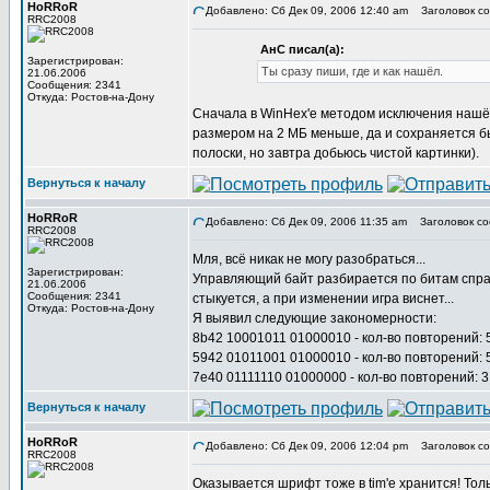
HoRRoR
Добавлено: Сб Дек 09, 2006 12:40 am
Заголовок со
RRC2008
АнС писал(а):
Зарегистрирован:
Ты сразу пиши, где и как нашёл.
21.06.2006
Сообщения: 2341
Откуда: Ростов-на-Дону
Сначала в WinHex'е методом исключения нашёл 
размером на 2 МБ меньше, да и сохраняется быст
полоски, но завтра добьюсь чистой картинки).
Вернуться к началу
HoRRoR
Добавлено: Сб Дек 09, 2006 11:35 am
Заголовок со
RRC2008
Мля, всё никак не могу разобраться...
Зарегистрирован:
Управляющий байт разбирается по битам справа 
21.06.2006
Сообщения: 2341
стыкуется, а при изменении игра виснет...
Откуда: Ростов-на-Дону
Я выявил следующие закономерности:
8b42 10001011 01000010 - кол-во повторений: 5,
5942 01011001 01000010 - кол-во повторений: 5,
7e40 01111110 01000000 - кол-во повторений: 3
Вернуться к началу
HoRRoR
Добавлено: Сб Дек 09, 2006 12:04 pm
Заголовок со
RRC2008
Оказывается шрифт тоже в tim'е хранится! Толь