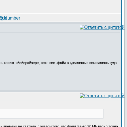
.
шь копию в беберайзере, тоже весь файл выделяешь и вставляешь туда
 и времени не хватало, с учётом того, что файл где-то 20 МБ весил(точно