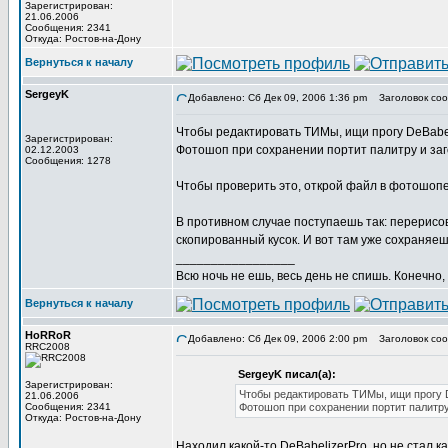
Зарегистрирован:
21.06.2006
Сообщения: 2341
Откуда: Ростов-на-Дону
Вернуться к началу
SergeyK
Добавлено: Сб Дек 09, 2006 1:36 pm
Заголовок соо
Чтобы редактировать ТИМы, ищи прогу DeBabel
Зарегистрирован:
Фотошоп при сохранении портит палитру и заг
02.12.2003
Сообщения: 1278
Чтобы проверить это, открой файл в фотошопе
В противном случае поступаешь так: перерисо
скопированный кусок. И вот там уже сохраняеш
_________________
Всю ночь не ешь, весь день не спишь. Конечно, 
Вернуться к началу
HoRRoR
Добавлено: Сб Дек 09, 2006 2:00 pm
Заголовок соо
RRC2008
SergeyK писал(а):
Зарегистрирован:
Чтобы редактировать ТИМы, ищи прогу D
21.06.2006
Сообщения: 2341
Фотошоп при сохранении портит палитру
Откуда: Ростов-на-Дону
Находил какой-то DeBabelizerPro, но не стал к