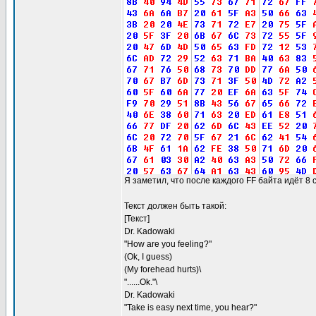
Я заметил, что после каждого FF байта идёт 8 
Текст должен быть такой:
[Текст]
Dr. Kadowaki
"How are you feeling?"
(Ok, I guess)
(My forehead hurts)\
"......Ok."\
Dr. Kadowaki
"Take is easy next time, you hear?"