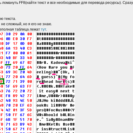
 ломануть FF8(найти текст и все необходимые для перевода ресурсы). Сразу х
ю текста.
 не сложный, но я его не знаю.
и неполная таблица лежат
тут
.