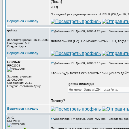
[/Текст]
и т.д.
Последний раз редактировалось: HoRRoR (Сб Дек 16, 2
Вернуться к началу
gottax
Добавлено: Пт Дек 08, 2006 4:24 pm
Заголовок соо
Зарегистрирован: 16.11.2003
Лемпель-Зив (LZ). Но может быть и LZH, тогда *
Сообщения: 588
Откуда: Курск
Вернуться к началу
HoRRoR
Добавлено: Пт Дек 08, 2006 5:18 pm
Заголовок соо
RRC2008
Кто-нибудь может объяснить принцип его дейст
Зарегистрирован:
21.06.2006
Сообщения: 2341
gottax писал(а):
Откуда: Ростов-на-Дону
Но может быть и LZH, тогда *опа.
Почему?
Вернуться к началу
АнС
Добавлено: Пт Дек 08, 2006 7:27 pm
Заголовок соо
RRC2008
По тому, что ты показал, невозможно определит