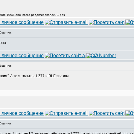
006 10:48 am), всего редактировалось 1 раз
бщения:
опа.
бщения:
вия? А то я только с LZ77 и RLE знаком.
бщения:
ь, какой это тип LZ, но если тебе знаком LZ77, то что осталось ещё объясни