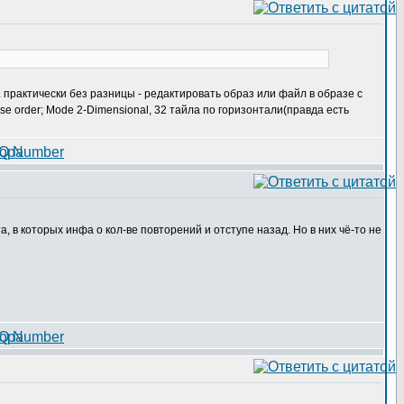
 практически без разницы - редактировать образ или файл в образе с
rse order; Mode 2-Dimensional, 32 тайла по горизонтали(правда есть
, в которых инфа о кол-ве повторений и отступе назад. Но в них чё-то не