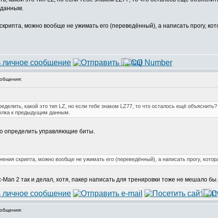
 данным.
 скрипта, можно вообще не ужимать его (переведённый), а написать прогу, ко
общения:
ределить, какой это тип LZ, но если тебе знаком LZ77, то что осталось ещё объяснить
сылка к предыдущим данным.
ко определить управляющие биты.
анения скрипта, можно вообще не ужимать его (переведённый), а написать прогу, кото
-Man 2 так и делал, хотя, пакер написать для тренировки тоже не мешало бы.
общения: