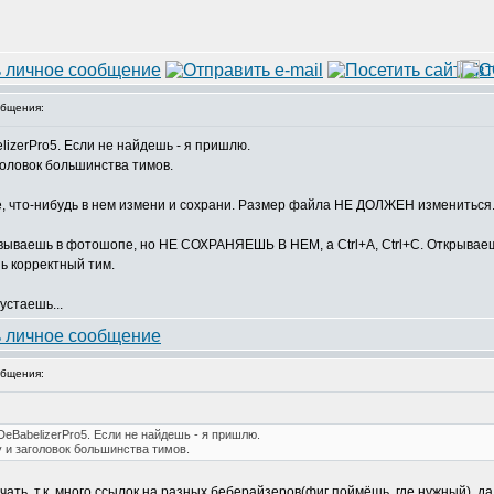
бщения:
izerPro5. Если не найдешь - я пришлю.
оловок большинства тимов.
, что-нибудь в нем измени и сохрани. Размер файла НЕ ДОЛЖЕН измениться
вываешь в фотошопе, но НЕ СОХРАНЯЕШЬ В НЕМ, а Ctrl+A, Ctrl+C. Открывае
ь корректный тим.
устаешь...
бщения:
eBabelizerPro5. Если не найдешь - я пришлю.
 и заголовок большинства тимов.
ачать, т.к. много ссылок на разных беберайзеров(фиг поймёшь, где нужный), да