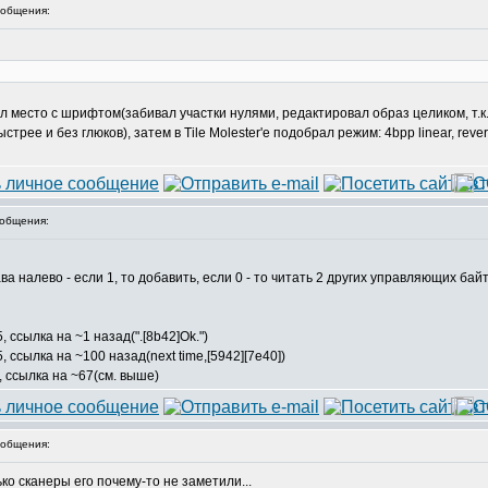
общения:
место с шрифтом(забивал участки нулями, редактировал образ целиком, т.к.
рее и без глюков), затем в Tile Molester'е подобрал режим: 4bpp linear, reve
общения:
налево - если 1, то добавить, если 0 - то читать 2 других управляющих байта
 ссылка на ~1 назад(".[8b42]Ok.")
 ссылка на ~100 назад(next time,[5942][7e40])
, ссылка на ~67(см. выше)
общения:
ко сканеры его почему-то не заметили...