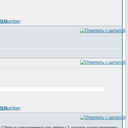
ть? Тогда ты сам понимаешь суть любого LZ, осталось только определить,