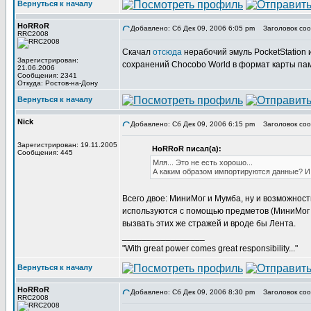
Вернуться к началу
HoRRoR
Добавлено: Сб Дек 09, 2006 6:05 pm
Заголовок соо
RRC2008
Скачал
отсюда
нерабочий эмуль PocketStation 
Зарегистрирован:
сохранений Chocobo World в формат карты пам
21.06.2006
Сообщения: 2341
Откуда: Ростов-на-Дону
Вернуться к началу
Nick
Добавлено: Сб Дек 09, 2006 6:15 pm
Заголовок соо
Зарегистрирован: 19.11.2005
HoRRoR писал(а):
Сообщения: 445
Мля... Это не есть хорошо...
А каким образом импортируются данные? И 
Всего двое: МиниМог и Мумба, ну и возможност
используются с помощью предметов (МиниМог с
вызвать этих же стражей и вроде бы Лента.
_________________
"With great power comes great responsibility..."
Вернуться к началу
HoRRoR
Добавлено: Сб Дек 09, 2006 8:30 pm
Заголовок соо
RRC2008