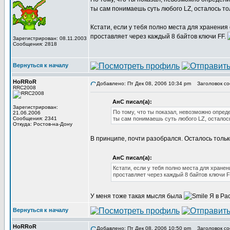
ты сам понимаешь суть любого LZ, осталось т
Кстати, если у тебя полно места для хранения
проставляет через каждый 8 байтов ключи FF.
Зарегистрирован: 08.11.2003
Сообщения: 2818
Вернуться к началу
HoRRoR
Добавлено: Пт Дек 08, 2006 10:34 pm
Заголовок со
RRC2008
АнС писал(а):
Зарегистрирован:
По тому, что ты показал, невозможно опреде
21.06.2006
Сообщения: 2341
ты сам понимаешь суть любого LZ, осталос
Откуда: Ростов-на-Дону
В принципе, почти разобрался. Осталось толь
АнС писал(а):
Кстати, если у тебя полно места для хранен
проставляет через каждый 8 байтов ключи 
У меня тоже такая мысля была
Я в Pac
Вернуться к началу
HoRRoR
Добавлено: Пт Дек 08, 2006 10:50 pm
Заголовок со