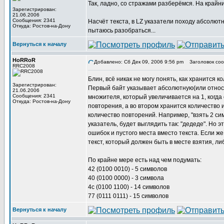
Так, ладно, со стражами разберёмся. На крайн
Зарегистрирован:
21.06.2006
Сообщения: 2341
Насчёт текста, в LZ указатели походу абсолютн
Откуда: Ростов-на-Дону
пытаюсь разобраться...
Вернуться к началу
HoRRoR
Добавлено: Сб Дек 09, 2006 9:56 pm
Заголовок соо
RRC2008
Блин, всё никак не могу понять, как хранится к
Зарегистрирован:
Первый байт указывает абсолютную(или относит
21.06.2006
Сообщения: 2341
множителя, который увеличивается на 1, когда
Откуда: Ростов-на-Дону
повторения, а во втором хранится количество и
количество повторений. Например, "взять 2 симво
указатель, будет выглядить так: "дедеде". Но 
ошибок и пустого места вместо текста. Если же
текст, который должен быть в месте взятия, ли
По крайне мере есть над чем подумать:
42 (0100 0010) - 5 символов
40 (0100 0000) - 3 символа
4c (0100 1100) - 14 символов
77 (0111 0111) - 15 символов
Вернуться к началу