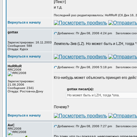
[/Текст]
и т.д.
Последний раз редактировалось: HoRRoR (Сб Дек 16, 2
Вернуться к началу
gottax
Добавлено: Пт Дек 08, 2006 4:24 pm
Заголовок соо
Зарегистрирован: 16.11.2003
Лемпель-Зив (LZ). Но может быть и LZH, тогда *
Сообщения: 588
Откуда: Курск
Вернуться к началу
HoRRoR
Добавлено: Пт Дек 08, 2006 5:18 pm
Заголовок соо
RRC2008
Кто-нибудь может объяснить принцип его дейст
Зарегистрирован:
21.06.2006
Сообщения: 2341
gottax писал(а):
Откуда: Ростов-на-Дону
Но может быть и LZH, тогда *опа.
Почему?
Вернуться к началу
АнС
Добавлено: Пт Дек 08, 2006 7:27 pm
Заголовок соо
RRC2008
По тому, что ты показал, невозможно определит