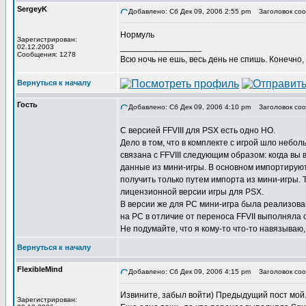
SergeyK
Добавлено: Сб Дек 09, 2006 2:55 pm
Заголовок соо
Нормуль
Зарегистрирован:
_________________
02.12.2003
Сообщения: 1278
Всю ночь не ешь, весь день не спишь. Конечно, 
Вернуться к началу
Гость
Добавлено: Сб Дек 09, 2006 4:10 pm
Заголовок соо
С версией FFVIII для PSX есть одно НО.
Дело в том, что в комплекте с игрой шло неболь
связана с FFVIII следующим образом: когда вы
данные из мини-игры. В основном импортируютс
получить только путем импорта из мини-игры. Т.
лицензионной версии игры для PSX.
В версии же для PC мини-игра была реализован
на PC в отличие от переноса FFVII выполняла 
Не подумайте, что я кому-то что-то навязываю
Вернуться к началу
FlexibleMind
Добавлено: Сб Дек 09, 2006 4:15 pm
Заголовок соо
Извините, забыл войти) Предыдущий пост мой
Зарегистрирован: