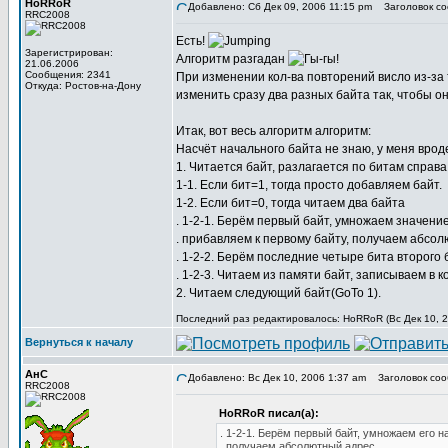
HoRRoR
Добавлено: Сб Дек 09, 2006 11:15 pm
Заголовок со
RRC2008
Есть!
Зарегистрирован:
Алгоритм разгадан
21.06.2006
Сообщения: 2341
При изменении кол-ва повторений висло из-за т
Откуда: Ростов-на-Дону
изменить сразу два разных байта так, чтобы он
Итак, вот весь алгоритм алгоритм:
Насчёт начального байта не знаю, у меня вроде
1. Читается байт, разлагается по битам справа
1-1. Если бит=1, тогда просто добавляем байт.
1-2. Если бит=0, тогда читаем два байта
. 1-2-1. Берём первый байт, умножаем значение
. прибавляем к первому байту, получаем абсол
. 1-2-2. Берём последние четыре бита второго
. 1-2-3. Читаем из памяти байт, записываем в 
2. Читаем следующий байт(GoTo 1).
Последний раз редактировалось: HoRRoR (Вс Дек 10, 20
Вернуться к началу
АнС
Добавлено: Вс Дек 10, 2006 1:37 am
Заголовок соо
RRC2008
HoRRoR писал(а):
. 1-2-1. Берём первый байт, умножаем его н
. получаем абсолютный адрес.