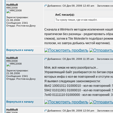
HoRRoR
Добавлено: Сб Дек 09, 2006 12:40 am
Заголовок со
RRC2008
АнС писал(а):
Зарегистрирован:
Ты сразу пиши, где и как нашёл.
21.06.2006
Сообщения: 2341
Откуда: Ростов-на-Дону
Сначала в WinHex'е методом исключения нашёл
практически без разницы - редактировать обра
глюков), затем в Tile Molester'е подобрал режим
полоски, но завтра добьюсь чистой картинки).
Вернуться к началу
HoRRoR
Добавлено: Сб Дек 09, 2006 11:35 am
Заголовок со
RRC2008
Мля, всё никак не могу разобраться...
Зарегистрирован:
Управляющий байт разбирается по битам справа 
21.06.2006
Сообщения: 2341
которых инфа о кол-ве повторений и отступе наз
Откуда: Ростов-на-Дону
Я выявил следующие закономерности:
8b42 10001011 01000010 - кол-во повторений: 5,
5942 01011001 01000010 - кол-во повторений: 5,
7e40 01111110 01000000 - кол-во повторений: 3
Вернуться к началу
HoRRoR
Добавлено: Сб Дек 09, 2006 12:04 pm
Заголовок со
RRC2008