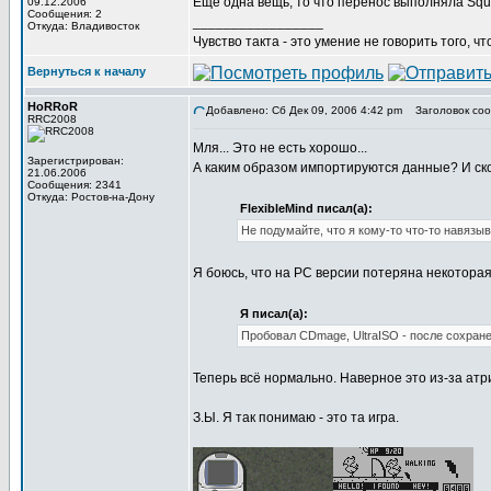
Еще одна вещь, то что перенос выполняла Squa
09.12.2006
Сообщения: 2
_________________
Откуда: Владивосток
Чувство такта - это умение не говорить того, чт
Вернуться к началу
HoRRoR
Добавлено: Сб Дек 09, 2006 4:42 pm
Заголовок соо
RRC2008
Мля... Это не есть хорошо...
Зарегистрирован:
А каким образом импортируются данные? И ск
21.06.2006
Сообщения: 2341
Откуда: Ростов-на-Дону
FlexibleMind писал(а):
Не подумайте, что я кому-то что-то навязы
Я боюсь, что на PC версии потеряна некоторая
Я писал(а):
Пробовал CDmage, UltraISO - после сохран
Теперь всё нормально. Наверное это из-за атр
З.Ы. Я так понимаю - это та игра.