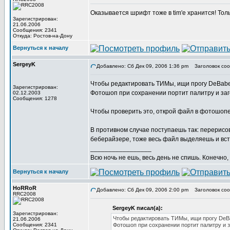
Оказывается шрифт тоже в tim'е хранится! Толь
Зарегистрирован:
21.06.2006
Сообщения: 2341
Откуда: Ростов-на-Дону
Вернуться к началу
SergeyK
Добавлено: Сб Дек 09, 2006 1:36 pm
Заголовок соо
Чтобы редактировать ТИМы, ищи прогу DeBabel
Зарегистрирован:
Фотошоп при сохранении портит палитру и заг
02.12.2003
Сообщения: 1278
Чтобы проверить это, открой файл в фотошопе
В противном случае поступаешь так: перерисо
беберайзере, тоже весь файл выделяешь и вст
_________________
Всю ночь не ешь, весь день не спишь. Конечно, 
Вернуться к началу
HoRRoR
Добавлено: Сб Дек 09, 2006 2:00 pm
Заголовок соо
RRC2008
SergeyK писал(а):
Зарегистрирован:
Чтобы редактировать ТИМы, ищи прогу DeBa
21.06.2006
Сообщения: 2341
Фотошоп при сохранении портит палитру и 