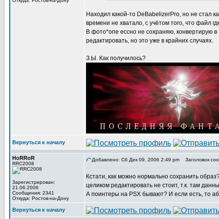
Откуда: Ростов-на-Дону
Находил какой-то DeBabelizerPro, но не стал к
времени не хватало, с учётом того, что файл г
В фото*опе ессно не сохраняю, конвертирую в Б
редактировать, но это уже в крайних случаях.
З.Ы. Как получилось?
Вернуться к началу
HoRRoR
Добавлено: Сб Дек 09, 2006 2:49 pm
Заголовок соо
RRC2008
Кстати, как можно нормально сохранить образ?
Зарегистрирован:
целиком редактировать не стоит, т.к. там дан
21.06.2006
Сообщения: 2341
А поинтеры на PSX бывают? И если есть, то 
Откуда: Ростов-на-Дону
Вернуться к началу