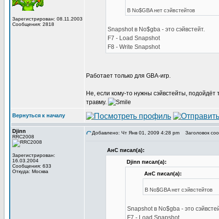
В No$GBA нет сэйвстейтов
Зарегистрирован: 08.11.2003
Сообщения: 2818
Snapshot в No$gba - это сэйвстейт.
F7 - Load Snapshot
F8 - Write Snapshot
Работает только для GBA-игр.
Не, если кому-то нужны сэйвстейты, подойдёт 
травму.
Вернуться к началу
Djinn
Добавлено: Чт Янв 01, 2009 4:28 pm
Заголовок соо
RRC2008
АнС писал(а):
Зарегистрирован:
16.03.2004
Djinn писал(а):
Сообщения: 633
Откуда: Москва
АнС писал(а):
В No$GBA нет сэйвстейтов
Snapshot в No$gba - это сэйвстей
F7 - Load Snapshot