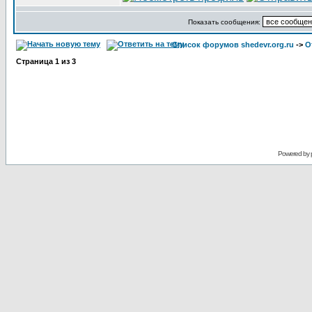
Показать сообщения:
Список форумов shedevr.org.ru
->
О
Страница
1
из
3
Powered by