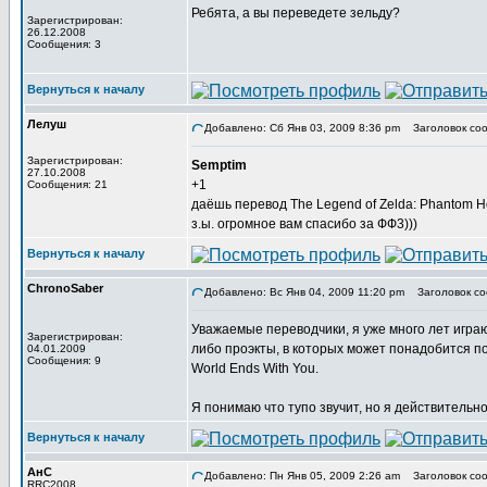
Ребята, а вы переведете зельду?
Зарегистрирован:
26.12.2008
Сообщения: 3
Вернуться к началу
Лелуш
Добавлено: Сб Янв 03, 2009 8:36 pm
Заголовок соо
Зарегистрирован:
Semptim
27.10.2008
+1
Сообщения: 21
даёшь перевод The Legend of Zelda: Phantom Ho
з.ы. огромное вам спасибо за ФФ3)))
Вернуться к началу
ChronoSaber
Добавлено: Вс Янв 04, 2009 11:20 pm
Заголовок со
Уважаемые переводчики, я уже много лет играю
Зарегистрирован:
либо проэкты, в которых может понадобится по
04.01.2009
Сообщения: 9
World Ends With You.
Я понимаю что тупо звучит, но я действительно
Вернуться к началу
АнС
Добавлено: Пн Янв 05, 2009 2:26 am
Заголовок соо
RRC2008