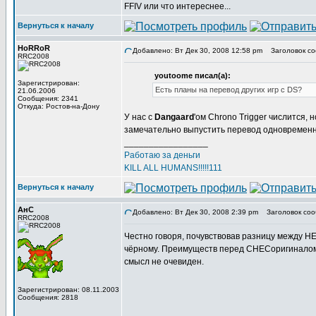
FFIV или что интереснее...
Вернуться к началу
HoRRoR
Добавлено: Вт Дек 30, 2008 12:58 pm
Заголовок со
RRC2008
youtoome писал(а):
Зарегистрирован:
Есть планы на перевод других игр с DS?
21.06.2006
Сообщения: 2341
Откуда: Ростов-на-Дону
У нас с
Dangaard
'ом Chrono Trigger числится, 
замечательно выпустить перевод одновременно
_________________
Работаю за деньги
KILL ALL HUMANS!!!!!111
Вернуться к началу
АнС
Добавлено: Вт Дек 30, 2008 2:39 pm
Заголовок соо
RRC2008
Честно говоря, почувствовав разницу между НЕ
чёрному. Преимуществ перед СНЕСоригиналом 
смысл не очевиден.
Зарегистрирован: 08.11.2003
Сообщения: 2818