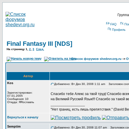
Группа
FAQ
По
Профиль
Final Fantasy III [NDS]
На страницу
1
,
2
,
3
След.
Список форумов shedevr.org.ru
->
О
Автор
Kos
Добавлено: Вт Дек 30, 2008 1:11 am
Заголовок сообщ
Зарегистрирован:
Спасибо тебе Алекс за твой труд! Спасибо все
07.01.2005
на Великий Русский Язык!!! Спасибо за такой 
Сообщения: 10
Откуда: ЯRославль
_________________
"Нет границ, есть лишь препятствия." (David Bel
Вернуться к началу
Semptim
Добавлено: Вт Дек 30, 2008 11:07 am
Заголовок со