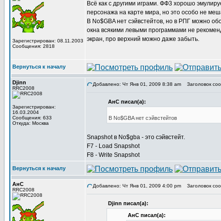
Всё как с другими играми. ФФ3 хорошо эмулир
персонажа на карте мира, но это особо не меш
В No$GBA нет сэйвстейтов, но в РПГ можно о
окна всякими левыми программами не рекоменд
экран, про верхний можно даже забыть.
Зарегистрирован: 08.11.2003
Сообщения: 2818
Вернуться к началу
Djinn
Добавлено: Чт Янв 01, 2009 8:38 am
Заголовок соо
RRC2008
АнС писал(а):
Зарегистрирован:
16.03.2004
Сообщения: 633
В No$GBA нет сэйвстейтов
Откуда: Москва
Snapshot в No$gba - это сэйвстейт.
F7 - Load Snapshot
F8 - Write Snapshot
Вернуться к началу
АнС
Добавлено: Чт Янв 01, 2009 4:00 pm
Заголовок соо
RRC2008
Djinn писал(а):
АнС писал(а):