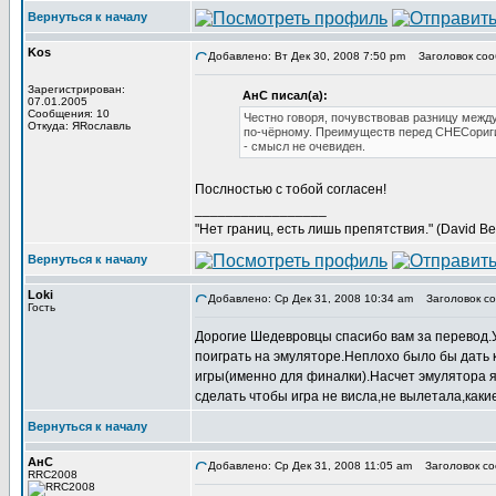
Вернуться к началу
Kos
Добавлено: Вт Дек 30, 2008 7:50 pm
Заголовок соо
Зарегистрирован:
АнС писал(а):
07.01.2005
Сообщения: 10
Честно говоря, почувствовав разницу межд
Откуда: ЯRославль
по-чёрному. Преимуществ перед СНЕСориги
- смысл не очевиден.
Послностью с тобой согласен!
_________________
"Нет границ, есть лишь препятствия." (David Bel
Вернуться к началу
Loki
Добавлено: Ср Дек 31, 2008 10:34 am
Заголовок со
Гость
Дорогие Шедевровцы спасибо вам за перевод.У 
поиграть на эмуляторе.Неплохо было бы дать 
игры(именно для финалки).Насчет эмулятора я 
сделать чтобы игра не висла,не вылетала,каки
Вернуться к началу
АнС
Добавлено: Ср Дек 31, 2008 11:05 am
Заголовок со
RRC2008