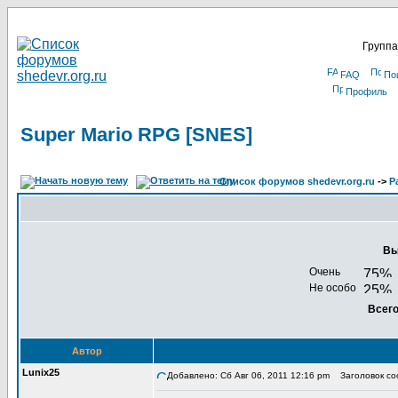
Группа
FAQ
По
Профиль
Super Mario RPG [SNES]
Список форумов shedevr.org.ru
->
Р
Вы
Очень
Не особо
Всего
Автор
Lunix25
Добавлено: Сб Авг 06, 2011 12:16 pm
Заголовок соо