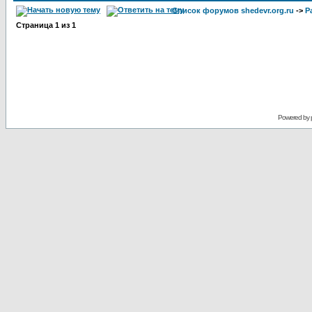
Список форумов shedevr.org.ru
->
Р
Страница
1
из
1
Powered by