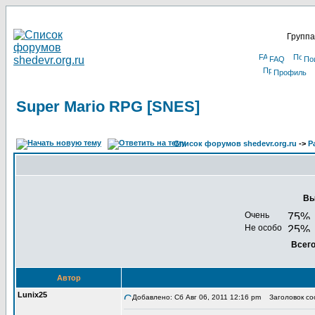
Группа
FAQ
По
Профиль
Super Mario RPG [SNES]
Список форумов shedevr.org.ru
->
Р
Вы
Очень
Не особо
Всего
Автор
Lunix25
Добавлено: Сб Авг 06, 2011 12:16 pm
Заголовок соо