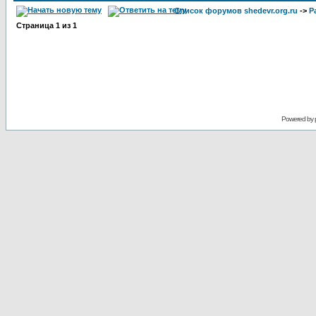
Список форумов shedevr.org.ru
->
Р
Страница
1
из
1
Powered by