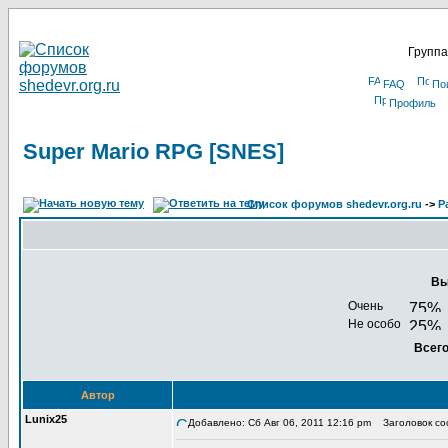
Группа
FAQ
По
Профиль
Super Mario RPG [SNES]
Список форумов shedevr.org.ru
->
Р
Вы
Очень
Не особо
Всего
Автор
Lunix25
Добавлено: Сб Авг 06, 2011 12:16 pm
Заголовок соо