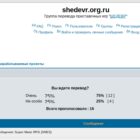
shedevr.org.ru
Группа перевода приставочных игр "
ШЕДЕВР
"
FAQ
Поиск
Пользователи
Группы
Регистраци
Профиль
Войти и проверить личные сообщения
Вход
азрабатываемые проекты
Вы ждете перевод?
Очень
75%
[ 12 ]
Не особо
25%
[ 4 ]
Всего проголосовало : 16
Сообщение
бщения: Super Mario RPG [SNES]