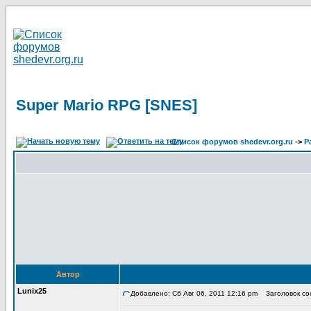
Super Mario RPG [SNES]
Список форумов shedevr.org.ru
->
Р
Автор
Lunix25
Добавлено: Сб Авг 06, 2011 12:16 pm
Заголовок соо