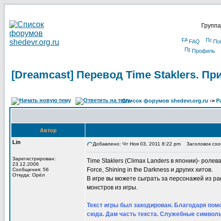
Группа
FAQ
По
Профиль
[Dreamcast] Перевод Time Staklers. П
Список форумов shedevr.org.ru
->
Р
Автор
Lin
Добавлено: Чт Ноя 03, 2011 8:22 pm
Заголовок сооб
Зарегистрирован:
Time Staklers (Climax Landers в японии)- ролевая
23.12.2006
Force, Shining in the Darkness и других хитов.
Сообщения: 56
Откуда: Орёл
В игре вы можете сыграть за персонажей из р
монстров из игры.
Текст игры был закодирован. Благодаря помо
сюда. Дам часть текста. Служебные символы