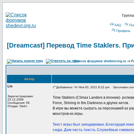
Группа
FAQ
По
Профиль
[Dreamcast] Перевод Time Staklers. П
Список форумов shedevr.org.ru
->
Р
Автор
Lin
Добавлено: Чт Ноя 03, 2011 8:22 pm
Заголовок сооб
Зарегистрирован:
Time Staklers (Climax Landers в японии)- ролевая
23.12.2006
Force, Shining in the Darkness и других хитов.
Сообщения: 56
Откуда: Орёл
В игре вы можете сыграть за персонажей из р
монстров из игры.
Текст игры был закодирован. Благодаря помо
сюда. Дам часть текста. Служебные символы