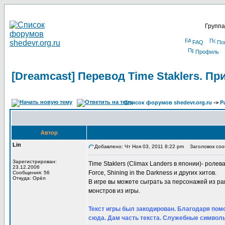
Группа
FAQ
По
Профиль
[Dreamcast] Перевод Time Staklers. П
Список форумов shedevr.org.ru
->
Р
Автор
Lin
Добавлено: Чт Ноя 03, 2011 8:22 pm
Заголовок сооб
Зарегистрирован:
Time Staklers (Climax Landers в японии)- ролевая
23.12.2006
Force, Shining in the Darkness и других хитов.
Сообщения: 56
Откуда: Орёл
В игре вы можете сыграть за персонажей из р
монстров из игры.
Текст игры был закодирован. Благодаря помо
сюда. Дам часть текста. Служебные символы