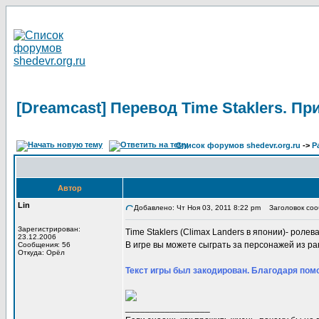
[Dreamcast] Перевод Time Staklers. П
Список форумов shedevr.org.ru
->
Р
Автор
Lin
Добавлено: Чт Ноя 03, 2011 8:22 pm
Заголовок сооб
Зарегистрирован:
Time Staklers (Climax Landers в японии)- ролевая
23.12.2006
В игре вы можете сыграть за персонажей из ра
Сообщения: 56
Откуда: Орёл
Текст игры был закодирован. Благодаря помо
_________________