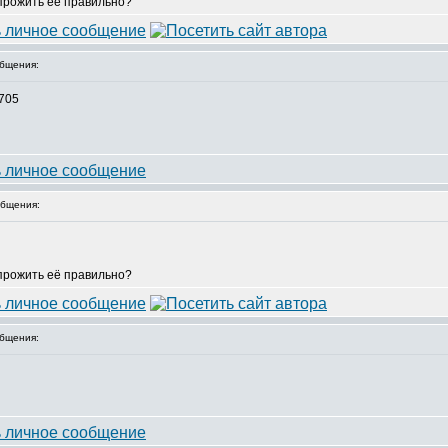
 прожить её правильно?
бщения:
5705
бщения:
 прожить её правильно?
бщения: