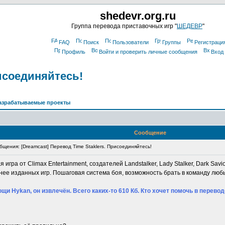
shedevr.org.ru
Группа перевода приставочных игр "
ШЕДЕВР
"
FAQ
Поиск
Пользователи
Группы
Регистраци
Профиль
Войти и проверить личные сообщения
Вход
рисоединяйтесь!
азрабатываемые проекты
Сообщение
щения: [Dreamcast] Перевод Time Staklers. Присоединяйтесь!
 игра от Climax Entertainment, создателей Landstalker, Lady Stalker, Dark Savior
нее изданных игр. Пошаговая система боя, возможность брать в команду люб
щи Hykan, он извлечён. Всего каких-то 610 Кб. Кто хочет помочь в перев