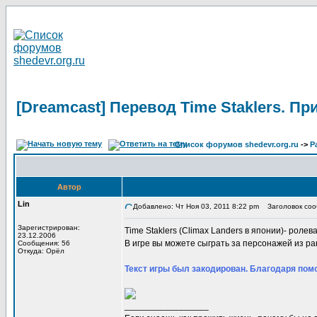
[Dreamcast] Перевод Time Staklers. П
Список форумов shedevr.org.ru
->
Р
Автор
Lin
Добавлено: Чт Ноя 03, 2011 8:22 pm
Заголовок сооб
Зарегистрирован:
Time Staklers (Climax Landers в японии)- ролевая
23.12.2006
В игре вы можете сыграть за персонажей из ра
Сообщения: 56
Откуда: Орёл
Текст игры был закодирован. Благодаря помо
_________________