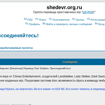
shedevr.org.ru
Группа перевода приставочных игр "
ШЕДЕВР
"
FAQ
Поиск
Пользователи
Группы
Регистраци
Профиль
Войти и проверить личные сообщения
Вход
рисоединяйтесь!
азрабатываемые проекты
Сообщение
щения: [Dreamcast] Перевод Time Staklers. Присоединяйтесь!
 игра от Climax Entertainment, создателей Landstalker, Lady Stalker, Dark Savior
нее изданных игр. Пошаговая система боя, возможность брать в команду люб
щи Hykan, он извлечён. Всего каких-то 610 Кб. Кто хочет помочь в перев