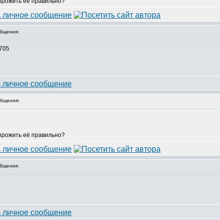
 прожить её правильно?
бщения:
5705
бщения:
 прожить её правильно?
бщения: