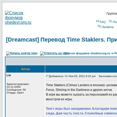
Группа
FAQ
По
Профиль
[Dreamcast] Перевод Time Staklers. П
Список форумов shedevr.org.ru
->
Р
Автор
Lin
Добавлено: Чт Ноя 03, 2011 8:22 pm
Заголовок сооб
Зарегистрирован:
Time Staklers (Climax Landers в японии)- ролевая
23.12.2006
Force, Shining in the Darkness и других хитов.
Сообщения: 56
Откуда: Орёл
В игре вы можете сыграть за персонажей из р
монстров из игры.
Текст игры был закодирован. Благодаря помо
сюда. Дам часть текста. Служебные символы