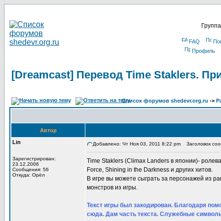
Группа
FAQ
По
Профиль
[Dreamcast] Перевод Time Staklers. П
Список форумов shedevr.org.ru
->
Р
Автор
Lin
Добавлено: Чт Ноя 03, 2011 8:22 pm
Заголовок сооб
Зарегистрирован:
Time Staklers (Climax Landers в японии)- ролевая
23.12.2006
Force, Shining in the Darkness и других хитов.
Сообщения: 56
Откуда: Орёл
В игре вы можете сыграть за персонажей из р
монстров из игры.
Текст игры был закодирован. Благодаря помо
сюда. Дам часть текста. Служебные символы