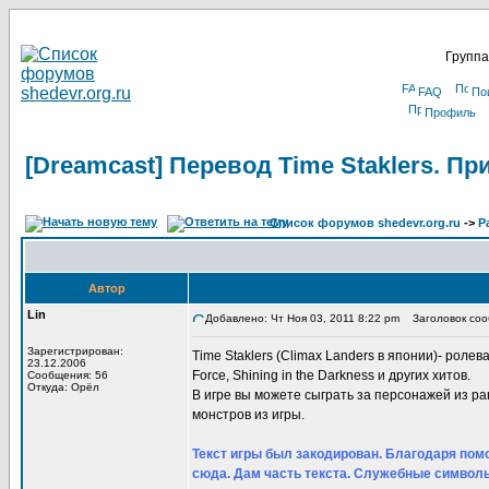
Группа
FAQ
По
Профиль
[Dreamcast] Перевод Time Staklers. П
Список форумов shedevr.org.ru
->
Р
Автор
Lin
Добавлено: Чт Ноя 03, 2011 8:22 pm
Заголовок сооб
Зарегистрирован:
Time Staklers (Climax Landers в японии)- ролевая
23.12.2006
Force, Shining in the Darkness и других хитов.
Сообщения: 56
Откуда: Орёл
В игре вы можете сыграть за персонажей из р
монстров из игры.
Текст игры был закодирован. Благодаря помо
сюда. Дам часть текста. Служебные символы