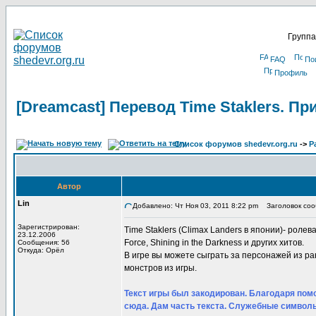
Группа
FAQ
По
Профиль
[Dreamcast] Перевод Time Staklers. П
Список форумов shedevr.org.ru
->
Р
Автор
Lin
Добавлено: Чт Ноя 03, 2011 8:22 pm
Заголовок сооб
Зарегистрирован:
Time Staklers (Climax Landers в японии)- ролевая
23.12.2006
Force, Shining in the Darkness и других хитов.
Сообщения: 56
Откуда: Орёл
В игре вы можете сыграть за персонажей из р
монстров из игры.
Текст игры был закодирован. Благодаря помо
сюда. Дам часть текста. Служебные символы