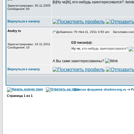
[b]Ну че[/b], кто-нибудь заинтересовался? :twist
Зарегистрирован: 30.11.2005
Сообщения: 93
Вернуться к началу
Andry tv
Добавлено: Пт Ноя 11, 2011 4:50 am
Заголовок соо
GD писал(а):
Зарегистрирован: 10.11.2011
Сообщения: 10
Ну че
, кто-нибудь заинтересовался?
А Вы сами заинтересованны?
Вернуться к началу
Список форумов shedevr.org.ru
->
Р
Страница
1
из
1