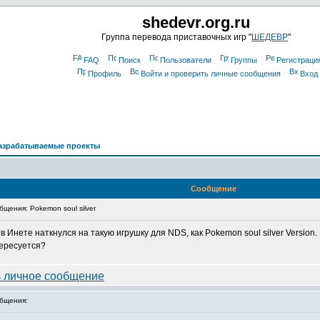
shedevr.org.ru
Группа перевода приставочных игр "
ШЕДЕВР
"
FAQ
Поиск
Пользователи
Группы
Регистраци
Профиль
Войти и проверить личные сообщения
Вход
азрабатываемые проекты
Сообщение
щения: Pokemon soul silver
 Инете наткнулся на такую игрушку для NDS, как Pokemon soul silver Version
тересуется?
бщения: