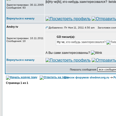
[b]Ну че[/b], кто-нибудь заинтересовался? :twist
Зарегистрирован: 30.11.2005
Сообщения: 93
Вернуться к началу
Andry tv
Добавлено: Пт Ноя 11, 2011 4:50 am
Заголовок соо
GD писал(а):
Зарегистрирован: 10.11.2011
Сообщения: 10
Ну че
, кто-нибудь заинтересовался?
А Вы сами заинтересованны?
Вернуться к началу
Показать сообщения:
Список форумов shedevr.org.ru
->
Р
Страница
1
из
1