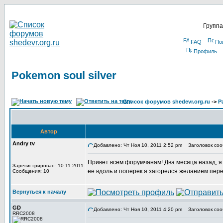
Группа
FAQ
По
Профиль
Pokemon soul silver
Список форумов shedevr.org.ru
->
Р
Автор
Andry tv
Добавлено: Чт Ноя 10, 2011 2:52 pm
Заголовок сооб
Привет всем форумчанам! Два месяца назад, я в
Зарегистрирован: 10.11.2011
ее вдоль и поперек я загорелся желанием пере
Сообщения: 10
Вернуться к началу
GD
Добавлено: Чт Ноя 10, 2011 4:20 pm
Заголовок соо
RRC2008