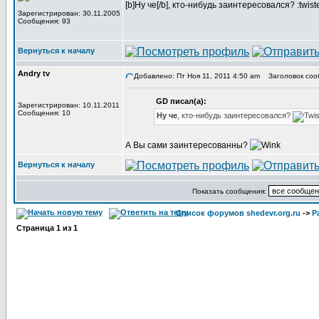
[b]Ну че[/b], кто-нибудь заинтересовался? :twist
Зарегистрирован: 30.11.2005
Сообщения: 93
Вернуться к началу
Andry tv
Добавлено: Пт Ноя 11, 2011 4:50 am
Заголовок соо
GD писал(а):
Зарегистрирован: 10.11.2011
Сообщения: 10
Ну че
, кто-нибудь заинтересовался?
А Вы сами заинтересованны?
Вернуться к началу
Показать сообщения:
Список форумов shedevr.org.ru
->
Р
Страница
1
из
1