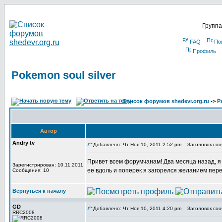
Группа
FAQ
По
Профиль
Pokemon soul silver
Список форумов shedevr.org.ru
->
Р
Автор
Andry tv
Добавлено: Чт Ноя 10, 2011 2:52 pm
Заголовок сооб
Привет всем форумчанам! Два месяца назад, я в
Зарегистрирован: 10.11.2011
ее вдоль и поперек я загорелся желанием пере
Сообщения: 10
Вернуться к началу
GD
Добавлено: Чт Ноя 10, 2011 4:20 pm
Заголовок соо
RRC2008