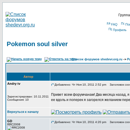
Группа
FAQ
По
Профиль
Pokemon soul silver
Список форумов shedevr.org.ru
->
Р
Автор
Andry tv
Добавлено: Чт Ноя 10, 2011 2:52 pm
Заголовок сооб
Привет всем форумчанам! Два месяца назад, я в
Зарегистрирован: 10.11.2011
ее вдоль и поперек я загорелся желанием пере
Сообщения: 10
Вернуться к началу
GD
Добавлено: Чт Ноя 10, 2011 4:20 pm
Заголовок соо
RRC2008