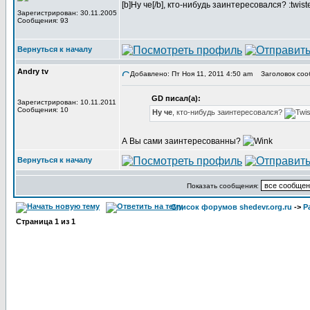
[b]Ну че[/b], кто-нибудь заинтересовался? :twist
Зарегистрирован: 30.11.2005
Сообщения: 93
Вернуться к началу
Andry tv
Добавлено: Пт Ноя 11, 2011 4:50 am
Заголовок соо
GD писал(а):
Зарегистрирован: 10.11.2011
Сообщения: 10
Ну че
, кто-нибудь заинтересовался?
А Вы сами заинтересованны?
Вернуться к началу
Показать сообщения:
Список форумов shedevr.org.ru
->
Р
Страница
1
из
1