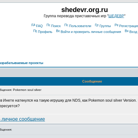
shedevr.org.ru
Группа перевода приставочных игр "
ШЕДЕВР
"
FAQ
Поиск
Пользователи
Группы
Регистраци
Профиль
Войти и проверить личные сообщения
Вход
азрабатываемые проекты
Сообщение
щения: Pokemon soul silver
 Инете наткнулся на такую игрушку для NDS, как Pokemon soul silver Version
тересуется?
бщения: