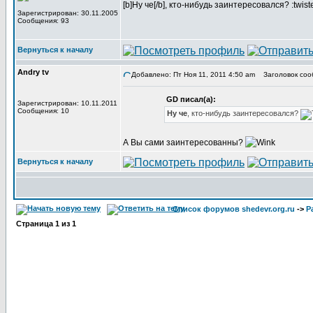
[b]Ну че[/b], кто-нибудь заинтересовался? :twist
Зарегистрирован: 30.11.2005
Сообщения: 93
Вернуться к началу
Andry tv
Добавлено: Пт Ноя 11, 2011 4:50 am
Заголовок соо
GD писал(а):
Зарегистрирован: 10.11.2011
Сообщения: 10
Ну че
, кто-нибудь заинтересовался?
А Вы сами заинтересованны?
Вернуться к началу
Список форумов shedevr.org.ru
->
Р
Страница
1
из
1