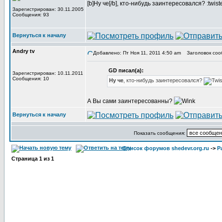
[b]Ну че[/b], кто-нибудь заинтересовался? :twist
Зарегистрирован: 30.11.2005
Сообщения: 93
Вернуться к началу
Andry tv
Добавлено: Пт Ноя 11, 2011 4:50 am
Заголовок соо
GD писал(а):
Зарегистрирован: 10.11.2011
Сообщения: 10
Ну че
, кто-нибудь заинтересовался?
А Вы сами заинтересованны?
Вернуться к началу
Показать сообщения:
Список форумов shedevr.org.ru
->
Р
Страница
1
из
1