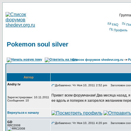
Группа
FAQ
По
Профиль
Pokemon soul silver
Список форумов shedevr.org.ru
->
Р
Автор
Andry tv
Добавлено: Чт Ноя 10, 2011 2:52 pm
Заголовок сооб
Привет всем форумчанам! Два месяца назад, я в
Зарегистрирован: 10.11.2011
ее вдоль и поперек я загорелся желанием пере
Сообщения: 10
Вернуться к началу
GD
Добавлено: Чт Ноя 10, 2011 4:20 pm
Заголовок соо
RRC2008