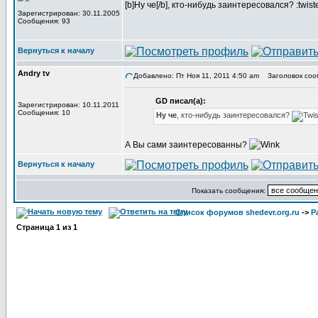
[b]Ну че[/b], кто-нибудь заинтересовался? :twist
Зарегистрирован: 30.11.2005
Сообщения: 93
Вернуться к началу
Andry tv
Добавлено: Пт Ноя 11, 2011 4:50 am
Заголовок соо
GD писал(а):
Зарегистрирован: 10.11.2011
Сообщения: 10
Ну че
, кто-нибудь заинтересовался?
А Вы сами заинтересованны?
Вернуться к началу
Показать сообщения:
Список форумов shedevr.org.ru
->
Р
Страница
1
из
1