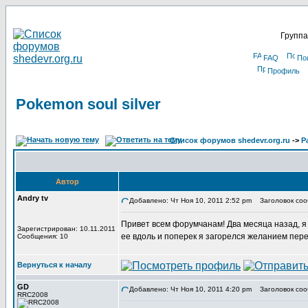
Группа
FAQ
По
Профиль
Pokemon soul silver
Список форумов shedevr.org.ru
->
Р
Автор
Andry tv
Добавлено: Чт Ноя 10, 2011 2:52 pm
Заголовок сооб
Привет всем форумчанам! Два месяца назад, я в
Зарегистрирован: 10.11.2011
ее вдоль и поперек я загорелся желанием пере
Сообщения: 10
Вернуться к началу
GD
Добавлено: Чт Ноя 10, 2011 4:20 pm
Заголовок соо
RRC2008