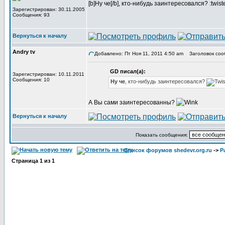
[b]Ну че[/b], кто-нибудь заинтересовался? :twist
Зарегистрирован: 30.11.2005
Сообщения: 93
Вернуться к началу
Andry tv
Добавлено: Пт Ноя 11, 2011 4:50 am
Заголовок соо
GD писал(а):
Зарегистрирован: 10.11.2011
Сообщения: 10
Ну че
, кто-нибудь заинтересовался?
А Вы сами заинтересованны?
Вернуться к началу
Показать сообщения:
Список форумов shedevr.org.ru
->
Р
Страница
1
из
1