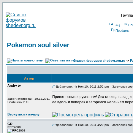
Группа
FAQ
По
Профиль
Pokemon soul silver
Список форумов shedevr.org.ru
->
Р
Автор
Andry tv
Добавлено: Чт Ноя 10, 2011 2:52 pm
Заголовок сооб
Привет всем форумчанам! Два месяца назад, я в
Зарегистрирован: 10.11.2011
ее вдоль и поперек я загорелся желанием пере
Сообщения: 10
Вернуться к началу
GD
Добавлено: Чт Ноя 10, 2011 4:20 pm
Заголовок соо
RRC2008