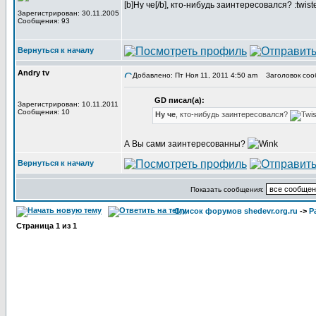
[b]Ну че[/b], кто-нибудь заинтересовался? :twist
Зарегистрирован: 30.11.2005
Сообщения: 93
Вернуться к началу
Andry tv
Добавлено: Пт Ноя 11, 2011 4:50 am
Заголовок соо
GD писал(а):
Зарегистрирован: 10.11.2011
Сообщения: 10
Ну че
, кто-нибудь заинтересовался?
А Вы сами заинтересованны?
Вернуться к началу
Показать сообщения:
Список форумов shedevr.org.ru
->
Р
Страница
1
из
1