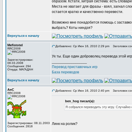
образом. Кстати, хитрая система: есть словари
Места не хватает для фразы - взял, загнал сло
остается кратко и качественно перевести.
Возможно мне понадобится помощь с заставкой.
выбрать? Коты ниндзя?
Вернуться к началу
Mefistotel
Добавлено: Ср Июн 16, 2010 2:29 pm
Заголовок со
RRC2008
Ух ты. Еще один доброволец перевода этой игр
Зарегистрирован:
_________________
08.03.2008
Сообщения: 294
Перевод приставочных игр
Откуда: МАГАДАН
База переводов
Вернуться к началу
АнС
Добавлено: Ср Июн 16, 2010 2:40 pm
Заголовок соо
RRC2008
ben_hog писал(а):
Я собрался переводить эту игру. Случайно 
Зарегистрирован: 08.11.2003
Линк на ролик?
Сообщения: 2818