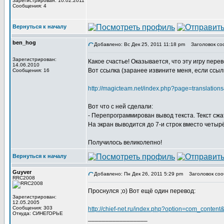
Зарегистрирован: 10.02.2011
Сообщения: 4
Вернуться к началу
ben_hog
Добавлено: Вс Дек 25, 2011 11:18 pm
Заголовок со
Зарегистрирован:
Какое счастье! Оказывается, что эту игру пер
14.06.2010
Вот ссылка (заранее извините меня, если ссыл
Сообщения: 16
http://magicteam.net/index.php?page=translat
Вот что с ней сделали:
- Перепрограммирован вывод текста. Текст с
На экран выводится до 7-и строк вместо четырё
Получилось великолепно!
Вернуться к началу
Guyver
Добавлено: Пн Дек 26, 2011 5:29 pm
Заголовок соо
RRC2008
Проснулся ;о) Вот ещё один перевод:
Зарегистрирован:
12.05.2005
Сообщения: 303
http://chief-net.ru/index.php?option=com_conte
Откуда: СИНЕГОРЬЕ
_________________