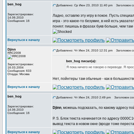
ben_hog
Добавлено: Ср Июн 23, 2010 11:40 pm
Заголовок с
Зарегистрирован:
Ладно, оставлю эту игру в покое. Пусть специ
14.06.2010
игра - это какое-то безумие, в ней есть указате
Сообщения: 16
понял: пишешь в фразах букв больше, чем там
Вернуться к началу
Djinn
Добавлено: Чт Июн 24, 2010 12:31 pm
Заголовок с
RRC2008
ben_hog писал(а):
Зарегистрирован:
Я пока ничего не говорю о переводе. Я прос
16.03.2004
Сообщения: 633
Откуда: Москва
Нет, пойнтеры там обычные - как в большинств
Вернуться к началу
ben_hog
Добавлено: Чт Июн 24, 2010 2:49 pm
Заголовок со
Зарегистрирован:
Djinn
, можешь подсказать, по какому адресу п
14.06.2010
Сообщения: 16
P. S. Блок текста начинается по адресу 0000C1
вывод текста в новом окне (вроде тоже переста
Вернуться к началу