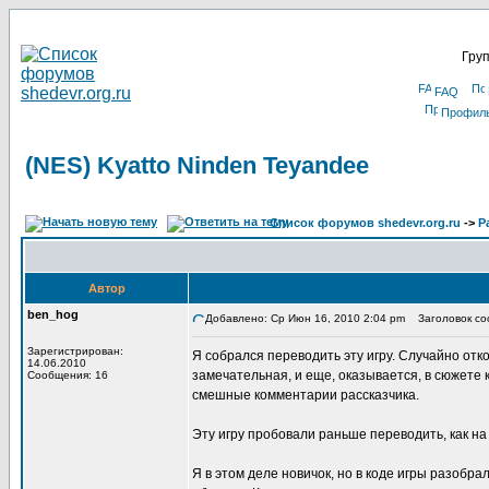
Груп
FAQ
Профил
(NES) Kyatto Ninden Teyandee
Список форумов shedevr.org.ru
->
Р
Автор
ben_hog
Добавлено: Ср Июн 16, 2010 2:04 pm
Заголовок соо
Зарегистрирован:
Я собрался переводить эту игру. Случайно отко
14.06.2010
замечательная, и еще, оказывается, в сюжете
Сообщения: 16
смешные комментарии рассказчика.
Эту игру пробовали раньше переводить, как на 
Я в этом деле новичок, но в коде игры разобр