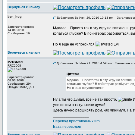
Вернуться к началу
ben_hog
Добавлено: Вс Июн 20, 2010 10:13 pm
Заголовок с
Зарегистрирован:
Мдаааа... Просто так в эту игру не впихнешь р
14.06.2010
копаться глубже? В пойнтерах разбираться, вы
Сообщения: 16
Но я еще не успокоился
Вернуться к началу
Mefistotel
Добавлено: Пн Июн 21, 2010 4:59 am
Заголовок со
RRC2008
Цитата:
Зарегистрирован:
Мдаааа... Просто так в эту игру не впихне
08.03.2008
Сообщения: 294
копаться глубже? В пойнтерах разбираться,
Откуда: МАГАДАН
Но я еще не успокоился
Ну а ты что думал, всё не так просто.
И
уже потом о титульнике думай.
Здесь нужно расширять ром, как минимум. На э
_________________
Перевод приставочных игр
База переводов
Вернуться к началу