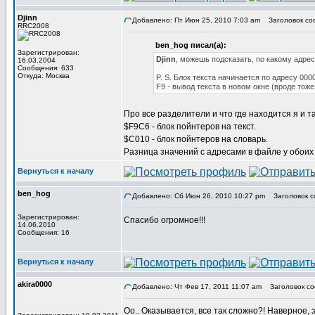
Djinn
Добавлено: Пт Июн 25, 2010 7:03 am
Заголовок со
RRC2008
ben_hog писал(а):
Зарегистрирован:
Djinn
, можешь подсказать, по какому адре
16.03.2004
Сообщения: 633
Откуда: Москва
P. S. Блок текста начинается по адресу 000
F9 - вывод текста в новом окне (вроде тож
Про все разделители и что где находится я и т
$F9C6 - блок пойнтеров на текст.
$C010 - блок пойнтеров на словарь.
Разница значений с адресами в файле у обоих
Вернуться к началу
ben_hog
Добавлено: Сб Июн 26, 2010 10:27 pm
Заголовок с
Зарегистрирован:
Спасибо огромное!!!
14.06.2010
Сообщения: 16
Вернуться к началу
akira0000
Добавлено: Чт Фев 17, 2011 11:07 am
Заголовок со
Оо.. Оказывается, все так сложно?! Наверное, э