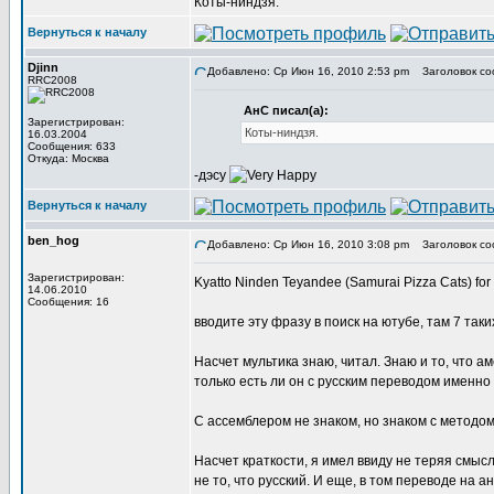
Коты-ниндзя.
Вернуться к началу
Djinn
Добавлено: Ср Июн 16, 2010 2:53 pm
Заголовок соо
RRC2008
АнС писал(а):
Зарегистрирован:
Коты-ниндзя.
16.03.2004
Сообщения: 633
Откуда: Москва
-дэсу
Вернуться к началу
ben_hog
Добавлено: Ср Июн 16, 2010 3:08 pm
Заголовок со
Зарегистрирован:
Kyatto Ninden Teyandee (Samurai Pizza Cats) f
14.06.2010
Сообщения: 16
вводите эту фразу в поиск на ютубе, там 7 таки
Насчет мультика знаю, читал. Знаю и то, что 
только есть ли он с русским переводом именн
С ассемблером не знаком, но знаком с методо
Насчет краткости, я имел ввиду не теряя смысла
не то, что русский. И еще, в том переводе на а