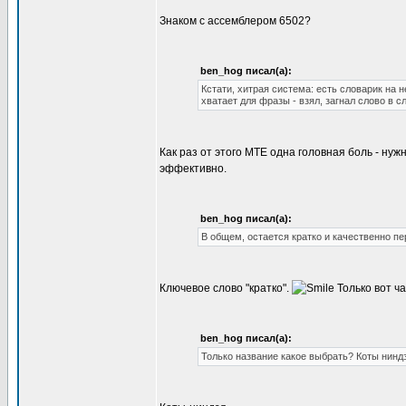
Знаком с ассемблером 6502?
ben_hog писал(а):
Кстати, хитрая система: есть словарик на 
хватает для фразы - взял, загнал слово в с
Как раз от этого MTE одна головная боль - ну
эффективно.
ben_hog писал(а):
В общем, остается кратко и качественно пе
Ключевое слово "кратко".
Только вот ча
ben_hog писал(а):
Только название какое выбрать? Коты нинд