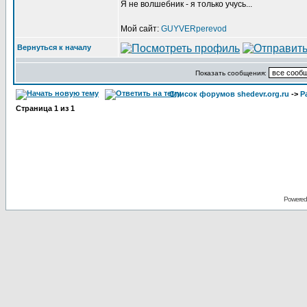
Я не волшебник - я только учусь...
Мой сайт:
GUYVERperevod
Вернуться к началу
Показать сообщения:
Список форумов shedevr.org.ru
->
Р
Страница
1
из
1
Powered