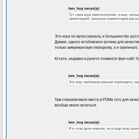
ben_hog писал(а):
Тут сама игра замечательная, и еще, оказ
ориентацией, смешные комментарии расска
Это игра по мультсериалу, и большинство шуто
Думаю, одного ютубовского ролика для качеств
только американскую переделку, а и оригинал).
Кстати, недавно в рунете появился фан-сайт S
ben_hog писал(а):
Эту игру пробовали раньше переводить, как 
Там слишком мало места в РОМе (это для качес
вообще много возиться.
ben_hog писал(а):
Я в этом деле новичок, но в коде игры разо