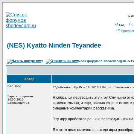
Груп
FAQ
Профил
(NES) Kyatto Ninden Teyandee
Список форумов shedevr.org.ru
->
Р
Автор
ben_hog
Добавлено: Ср Июн 16, 2010 2:04 pm
Заголовок соо
Зарегистрирован:
Я собрался переводить эту игру. Случайно отко
14.06.2010
замечательная, и еще, оказывается, в сюжете
Сообщения: 16
смешные комментарии рассказчика.
Эту игру пробовали раньше переводить, как на 
Я в этом деле новичок, но в коде игры разобр