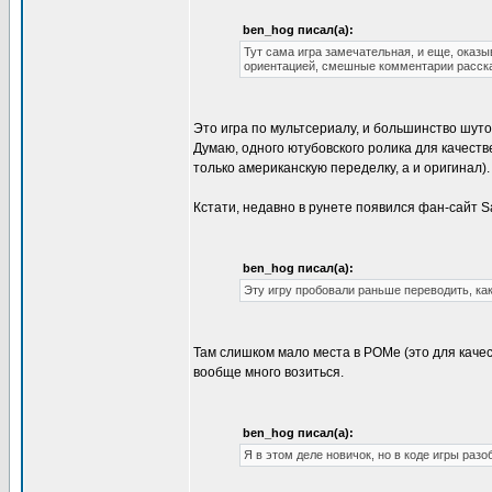
ben_hog писал(а):
Тут сама игра замечательная, и еще, оказ
ориентацией, смешные комментарии расска
Это игра по мультсериалу, и большинство шуто
Думаю, одного ютубовского ролика для качеств
только американскую переделку, а и оригинал).
Кстати, недавно в рунете появился фан-сайт S
ben_hog писал(а):
Эту игру пробовали раньше переводить, как 
Там слишком мало места в РОМе (это для качес
вообще много возиться.
ben_hog писал(а):
Я в этом деле новичок, но в коде игры разо