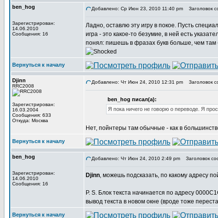
ben_hog
Добавлено: Ср Июн 23, 2010 11:40 pm
Заголовок с
Зарегистрирован:
Ладно, оставлю эту игру в покое. Пусть специ
14.06.2010
игра - это какое-то безумие, в ней есть указате
Сообщения: 16
понял: пишешь в фразах букв больше, чем там
Вернуться к началу
Djinn
Добавлено: Чт Июн 24, 2010 12:31 pm
Заголовок с
RRC2008
ben_hog писал(а):
Зарегистрирован:
Я пока ничего не говорю о переводе. Я прос
16.03.2004
Сообщения: 633
Откуда: Москва
Нет, пойнтеры там обычные - как в большинств
Вернуться к началу
ben_hog
Добавлено: Чт Июн 24, 2010 2:49 pm
Заголовок со
Зарегистрирован:
Djinn
, можешь подсказать, по какому адресу п
14.06.2010
Сообщения: 16
P. S. Блок текста начинается по адресу 0000C1
вывод текста в новом окне (вроде тоже переста
Вернуться к началу