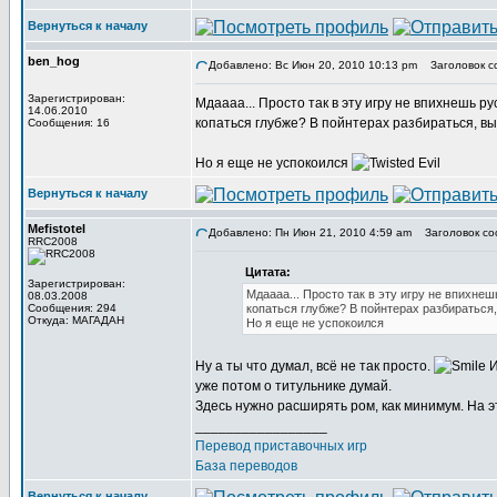
Вернуться к началу
ben_hog
Добавлено: Вс Июн 20, 2010 10:13 pm
Заголовок с
Зарегистрирован:
Мдаааа... Просто так в эту игру не впихнешь р
14.06.2010
копаться глубже? В пойнтерах разбираться, вы
Сообщения: 16
Но я еще не успокоился
Вернуться к началу
Mefistotel
Добавлено: Пн Июн 21, 2010 4:59 am
Заголовок со
RRC2008
Цитата:
Зарегистрирован:
Мдаааа... Просто так в эту игру не впихне
08.03.2008
Сообщения: 294
копаться глубже? В пойнтерах разбираться,
Откуда: МАГАДАН
Но я еще не успокоился
Ну а ты что думал, всё не так просто.
И
уже потом о титульнике думай.
Здесь нужно расширять ром, как минимум. На э
_________________
Перевод приставочных игр
База переводов
Вернуться к началу