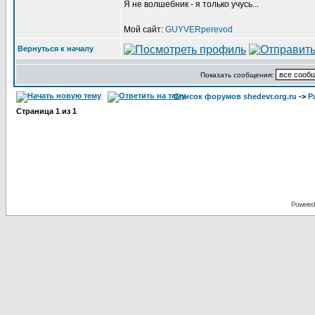
Я не волшебник - я только учусь...
Мой сайт:
GUYVERperevod
Вернуться к началу
Показать сообщения:
Список форумов shedevr.org.ru
->
Р
Страница
1
из
1
Powered