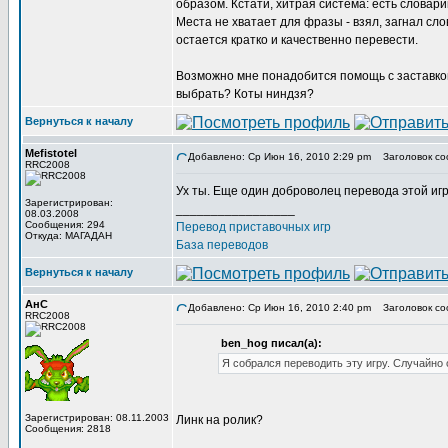
образом. Кстати, хитрая система: есть словари
Места не хватает для фразы - взял, загнал сло
остается кратко и качественно перевести.
Возможно мне понадобится помощь с заставкой.
выбрать? Коты ниндзя?
Вернуться к началу
Mefistotel
Добавлено: Ср Июн 16, 2010 2:29 pm
Заголовок со
RRC2008
Ух ты. Еще один доброволец перевода этой игр
Зарегистрирован:
_________________
08.03.2008
Сообщения: 294
Перевод приставочных игр
Откуда: МАГАДАН
База переводов
Вернуться к началу
АнС
Добавлено: Ср Июн 16, 2010 2:40 pm
Заголовок соо
RRC2008
ben_hog писал(а):
Я собрался переводить эту игру. Случайно 
Зарегистрирован: 08.11.2003
Линк на ролик?
Сообщения: 2818