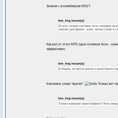
Знаком с ассемблером 6502?
ben_hog писал(а):
Кстати, хитрая система: есть словарик на 
хватает для фразы - взял, загнал слово в с
Как раз от этого MTE одна головная боль - ну
эффективно.
ben_hog писал(а):
В общем, остается кратко и качественно пе
Ключевое слово "кратко".
Только вот ча
ben_hog писал(а):
Только название какое выбрать? Коты нинд