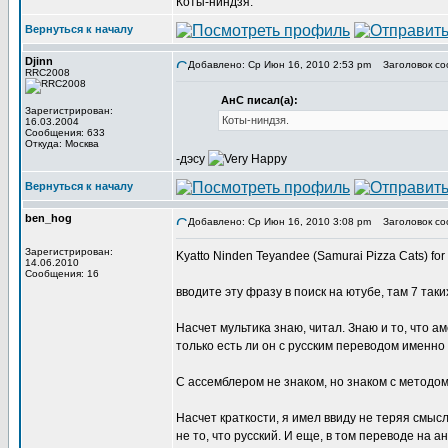
Коты-ниндзя.
Вернуться к началу
Djinn
Добавлено: Ср Июн 16, 2010 2:53 pm
Заголовок соо
RRC2008
АнС писал(а):
Зарегистрирован:
Коты-ниндзя.
16.03.2004
Сообщения: 633
Откуда: Москва
-дэсу
Вернуться к началу
ben_hog
Добавлено: Ср Июн 16, 2010 3:08 pm
Заголовок со
Зарегистрирован:
Kyatto Ninden Teyandee (Samurai Pizza Cats) f
14.06.2010
Сообщения: 16
вводите эту фразу в поиск на ютубе, там 7 таки
Насчет мультика знаю, читал. Знаю и то, что 
только есть ли он с русским переводом именн
С ассемблером не знаком, но знаком с методо
Насчет краткости, я имел ввиду не теряя смысла
не то, что русский. И еще, в том переводе на а