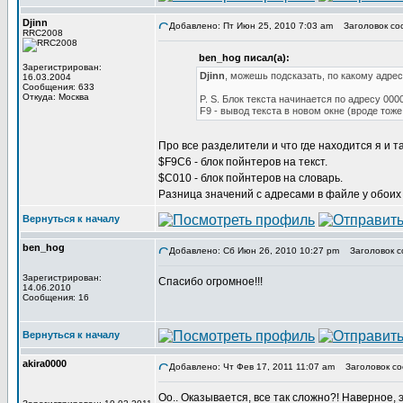
Djinn
Добавлено: Пт Июн 25, 2010 7:03 am
Заголовок со
RRC2008
ben_hog писал(а):
Зарегистрирован:
Djinn
, можешь подсказать, по какому адре
16.03.2004
Сообщения: 633
Откуда: Москва
P. S. Блок текста начинается по адресу 000
F9 - вывод текста в новом окне (вроде тож
Про все разделители и что где находится я и т
$F9C6 - блок пойнтеров на текст.
$C010 - блок пойнтеров на словарь.
Разница значений с адресами в файле у обоих
Вернуться к началу
ben_hog
Добавлено: Сб Июн 26, 2010 10:27 pm
Заголовок с
Зарегистрирован:
Спасибо огромное!!!
14.06.2010
Сообщения: 16
Вернуться к началу
akira0000
Добавлено: Чт Фев 17, 2011 11:07 am
Заголовок со
Оо.. Оказывается, все так сложно?! Наверное, э