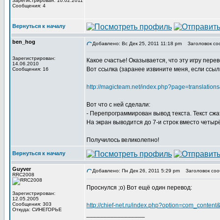
Зарегистрирован: 10.02.2011
Сообщения: 4
Вернуться к началу
ben_hog
Добавлено: Вс Дек 25, 2011 11:18 pm
Заголовок со
Зарегистрирован:
Какое счастье! Оказывается, что эту игру пер
14.06.2010
Вот ссылка (заранее извините меня, если ссыл
Сообщения: 16
http://magicteam.net/index.php?page=translat
Вот что с ней сделали:
- Перепрограммирован вывод текста. Текст с
На экран выводится до 7-и строк вместо четырё
Получилось великолепно!
Вернуться к началу
Guyver
Добавлено: Пн Дек 26, 2011 5:29 pm
Заголовок соо
RRC2008
Проснулся ;о) Вот ещё один перевод:
Зарегистрирован:
12.05.2005
Сообщения: 303
http://chief-net.ru/index.php?option=com_conte
Откуда: СИНЕГОРЬЕ
_________________