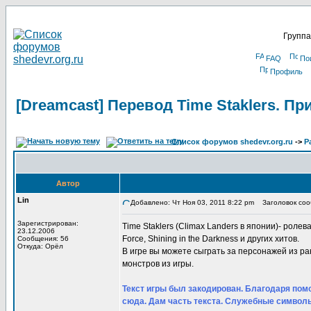
Группа
FAQ
По
Профиль
[Dreamcast] Перевод Time Staklers. П
Список форумов shedevr.org.ru
->
Р
Автор
Lin
Добавлено: Чт Ноя 03, 2011 8:22 pm
Заголовок сооб
Зарегистрирован:
Time Staklers (Climax Landers в японии)- ролевая
23.12.2006
Force, Shining in the Darkness и других хитов.
Сообщения: 56
Откуда: Орёл
В игре вы можете сыграть за персонажей из р
монстров из игры.
Текст игры был закодирован. Благодаря помо
сюда. Дам часть текста. Служебные символы